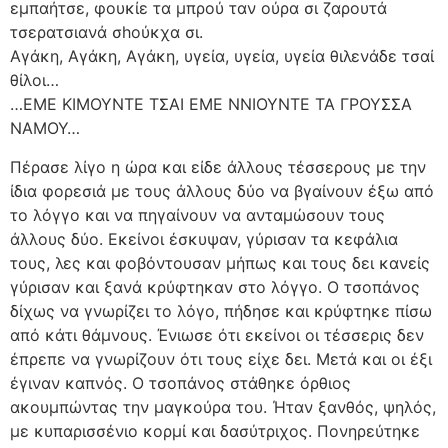
εμπαήτσε, φουκίε τα μπρού ταν ούρα σι ζαρουτά
τσερατσιανά σhούκχα σι.
Αγάκη, Αγάκη, Αγάκη, υγεία, υγεία, υγεία θιλενάδε τσαί
θίλοι…
…ΕΜΕ ΚΙΜΟΥΝΤΕ ΤΣΑΙ ΕΜΕ ΝΝΙΟΥΝΤΕ ΤΑ ΓΡΟΥΣΣΑ
ΝΑΜΟΥ…
Πέρασε λίγο η ώρα και είδε άλλους τέσσερους με την
ίδια φορεσιά με τους άλλους δύο να βγαίνουν έξω από
το λόγγο και να πηγαίνουν να ανταμώσουν τους
άλλους δύο. Εκείνοι έσκυψαν, γύρισαν τα κεφάλια
τους, λες και φοβόντουσαν μήπως και τους δει κανείς
γύρισαν και ξανά κρύφτηκαν στο λόγγο. Ο τσοπάνος
δίχως να γνωρίζει το λόγο, πήδησε και κρύφτηκε πίσω
από κάτι θάμνους. Ένιωσε ότι εκείνοι οι τέσσερις δεν
έπρεπε να γνωρίζουν ότι τους είχε δει. Μετά και οι έξι
έγιναν καπνός. Ο τσοπάνος στάθηκε όρθιος
ακουμπώντας την μαγκούρα του. Ήταν ξανθός, ψηλός,
με κυπαρισσένιο κορμί και δασύτριχος. Πονηρεύτηκε