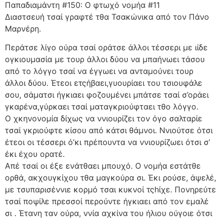
Παπαδιαμάντη #150: Ο φτωχό νομήα #11
Διαστσευή τσαί γραφτέ τθα Τσακώνικα από τον Πάνο
Μαρνέρη.
Περάτσε λίγο ούρα τσαί οράτσε άλλοι τέσσερι με ιίδε
ογκιουμασία με τουρ άλλοι δύου να μπαήνωει τάσου
από το λόγγο τσαί να έγγωει να ανταμούνει τουρ
άλλοι δύου. Έτεοι ετςήβαει,γυουρίαει του τσιουφάλε
σου, σάματσι ήγκιαει φοζουμένει μπάτσε τσαί σ’οράει
γκαρένα,γύρκαει τσαί ματαγκριούφταει τθο λόγγο.
Ο χκηνονομία δίχως να ννιουρίζει τον όγο σαλταρίε
τσαί γκριούφτε κίσου από κάτσι θάμνοι. Ννιούτσε ότσι
έτεοι οι τέσσερι ό’κι πρέπουντα να ννιουρίζωει ότσι σ’
έκι έχου ορατέ.
Απέ τσαί οι έξε ενάτθαει μπουχό. Ο νομήα εστάτθε
ορθά, ακχουγκίχου τθα μαγκούρα σι. Έκι ρούσε, άψελέ,
με τσυπαρισέννιε κορμό τσαι κυκνοί τςhίχε. Πονηρεύτε
τσαί ποψίλε πρεσσοί περούντε ήγκιαει από τον εμαλέ
σι . Έτανη ταν ούρα, ννία αχκίνα του ήλιου ούγοιε ότσι