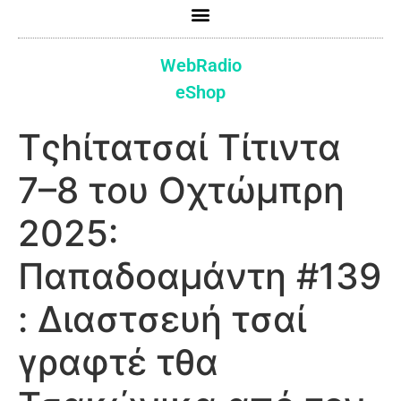
WebRadio
eShop
Τςhίτατσαί Τίτιντα
7–8 του Οχτώμπρη
2025:
Παπαδοαμάντη #139
: Διαστσευή τσαί
γραφτέ τθα