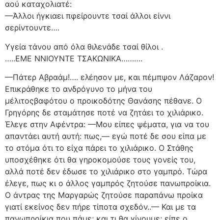
αού καταχολιατέ:
—Άλλοι ήγκιαει πφείρουντε τσαί άλλοι είννι
σερίντουντε….
Υγεία τάνου από όλα θιλενάδε τσαί θίλοι .
…..ΕΜΕ ΝΝΙΟΥΝΤΕ ΤΣΑΚΩΝΙΚΑ……….
—Πάτερ Αβραάμ!…. ελέησον με, και πέμπψον Λάζαρον!
Επικράθηκε το ανδρόγυνο το μήνα του
μέλιτοςβαφότου ο προικοδότης Θανάσης πέθανε. Ο
Γρηγόρης δε σταμάτησε ποτέ να ζητάει το χιλιάρικο.
Έλεγε στην Αφέντρα: —Μου είπες ψέματα, για να του
απαντάει αυτή αυτή: πως,— εγώ ποτέ δε σου είπα με
το στόμα ότι το είχα πάρει το χιλιάρικο. Ο Στάθης
υποσχέθηκε ότι θα γηροκομούσε τους γονείς του,
αλλά ποτέ δεν έδωσε το χιλιάρικο στο γαμπρό. Τώρα
έλεγε, πως κι ο άλλος γαμπρός ζητούσε πανωπροίκια.
Ο άντρας της Μαργαρώς ζητούσε παραπάνω προίκα
γιατί εκείνος δεν πήρε τίποτα σχεδόν..— Και με τα
πανωπροίκια που πάμε; και τι θα γίνουμε; είπε ο