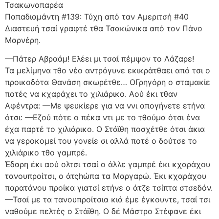
Τσακωνοπαρέα
Παπαδιαμάντη #139: Τύχη από ταν Αμεριτσή #40
Διαστευή τσαί γραφτέ τθα Τσακώνικα από τον Πάνο
Μαρνέρη.
—Πάτερ Αβραάμ! Ελέει μι τσαί πέμψον το Λάζαρε!
Τα μελίμηνα τθο νέο αντρόγυνε εκικράτθαει από τσι ο
προικοδότα Θανάση σκωρέτθε… ΟΓρηγόρη ο σταμακίε
ποτές να κχαράχει το χιλιάρικο. Αού έκι τθαν
Αφέντρα: —Με ψευκίερε για να ννι απογήνετε ετήνα
ότσι: —Εζού πότε ο πέκα ντι με το τθούμα ότσι ένα
έχα παρτέ το χιλιάρικο. Ο Στάϊθη ποσχέτθε ότσι άκια
να γεροκομεί του γονείε σι αλλά ποτέ ο δούτσε το
χιλιάρικο τθο γαμπρέ.
Έδαρη έκι αού ολτσι τσαί ο άλλε γαμπρέ έκι κχαράχου
τανουπροίτσι, ο άτςhώπα τα Μαργαρώ. Έκι κχαράχου
παρατάνου προίκα γιατσί ετήνε ο άτζε τσίπτα στσεδόν.
—Τσαί με τα τανουπροίτσια κιά έμε έγκουντε, τσαί τσι
ναθούμε πελτές ο Στάϊθη. Ο δέ Μάστρο Στέφανε έκι