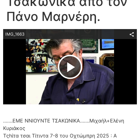
Τσακώνικα από τον
Πάνο Μαρνέρη.
IMG_1663
Play Video
…….ΕΜΕ ΝΝΙΟΥΝΤΕ ΤΣΑΚΩΝΙΚΑ…….Μιχαήλ+Ελένη
Κυριάκος
Τςhίτα τσαι Τίτιντα 7-8 του Οχτώμπρη 2025 : Α