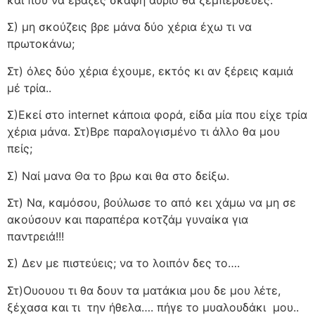
και που να έβαζες σκάφη αύριο θα ξεμπέρδευες.
Σ) μη σκούζεις βρε μάνα δύο χέρια έχω τι να
πρωτοκάνω;
Στ) όλες δύο χέρια έχουμε, εκτός κι αν ξέρεις καμιά
μέ τρία..
Σ)Εκεί στο internet κάποια φορά, είδα μία που είχε τρία
χέρια μάνα. Στ)Βρε παραλογισμένο τι άλλο θα μου
πείς;
Σ) Ναί μανα Θα το βρω και θα στο δείξω.
Στ) Να, καμόσου, βούλωσε το από κει χάμω να μη σε
ακούσουν και παραπέρα κοτζάμ γυναίκα για
παντρειά!!!
Σ) Δεν με πιστεύεις; να το λοιπόν δες το….
Στ)Ουουου τι θα δουν τα ματάκια μου δε μου λέτε,
ξέχασα και τι
την ήθελα…. πήγε το μυαλουδάκι
μου..