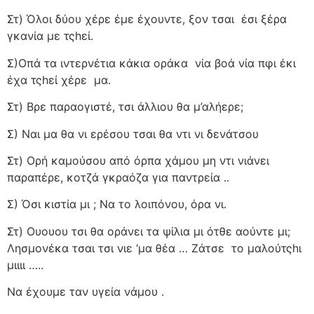
Στ) Όλοι δύου χέρε έμε έχουντε, ξον τσαι
έσι ξέρα
γκανία με τςhεί.
Σ)Οπά τα ιντερνέτια κάκια οράκα
νία βοά νία πφι έκι
έχα τςhεί χέρε
μα.
Στ) Βρε παραογιστέ, τσι άλλιου θα μ’αλήερε;
Σ) Ναι μα θα νι ερέσου τσαι θα ντι νι δενάτσου
Στ) Ορή καμούσου από όρπα χάμου μη ντι νιάνει
παραπέρε, κοτζά γκραόζα για παντρεία ..
Σ) Όσι κιστία μι ; Να το λοιπόνου, όρα νι.
Στ) Ουουου τσι θα οράνει τα ψίλια μι ότθε αούντε μι;
Λησμονέκα τσαι τσι νιε ‘μα θέα … Ζάτσε
το μαλούτςhι
μιιιι …..
Να έχουμε ταν υγεία νάμου .