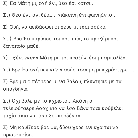
Σ) Έα Μάτη μι, ογή ένι, θέα έσι κάτσι .
Στ) Θέα ένι, όνι θέα….
γιάκεινη ένι φωνηάντα .
Σ) Ορή, να αειδάσωει οι χέρε μι τσαι σούκα
Στ ) Βρε Έα παρίσιου τσι έσι ποία, το προζύμι έσι
ξαναποία μαθέ.
Σ) Τς’ένι έκεινι Μάτη μι, τσι προζύνι έσι μπαμπαλίζα…
Στ) Βρε Έα ογή πφι ντ’ένι αούα τσαι μη μι κχράντερε. …
Σ) Βρε μα ο πέτσερε μι να βάλου, πλυντήριε με τα
απογδήνια ;
Στ) Όχι βάλε με τα κχριστά….Ακόνη ο
τελειούτσερε;Αααχ κια να έσα Βάνα τσαι κούβελε;
ταχία άκια να
έσα ξεμπερδέγκα .
Σ) Μη κουίζερε βρε μα, δύου χέρε ένι έχα τσι να
πρωτοποίου.