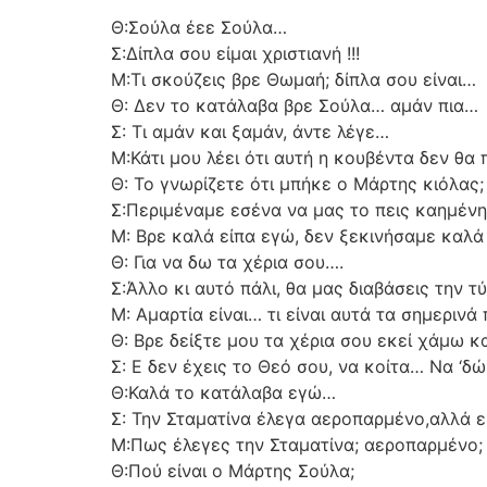
Θ:Σούλα έεε Σούλα…
Σ:Δίπλα σου είμαι χριστιανή !!!
Μ:Τι σκούζεις βρε Θωμαή; δίπλα σου είναι…
Θ: Δεν το κατάλαβα βρε Σούλα… αμάν πια…
Σ: Τι αμάν και ξαμάν, άντε λέγε…
Μ:Κάτι μου λέει ότι αυτή η κουβέντα δεν θα 
Θ: Το γνωρίζετε ότι μπήκε ο Μάρτης κιόλας;
Σ:Περιμέναμε εσένα να μας το πεις καημένη!
Μ: Βρε καλά είπα εγώ, δεν ξεκινήσαμε καλ
Θ: Για να δω τα χέρια σου….
Σ:Άλλο κι αυτό πάλι, θα μας διαβάσεις την 
Μ: Αμαρτία είναι… τι είναι αυτά τα σημερινά 
Θ: Βρε δείξτε μου τα χέρια σου εκεί χάμω κ
Σ: Ε δεν έχεις το Θεό σου, να κοίτα… Να ‘δώ
Θ:Καλά το κατάλαβα εγώ…
Σ: Την Σταματίνα έλεγα αεροπαρμένο,αλλά εσ
Μ:Πως έλεγες την Σταματίνα; αεροπαρμένο;
Θ:Πού είναι ο Μάρτης Σούλα;