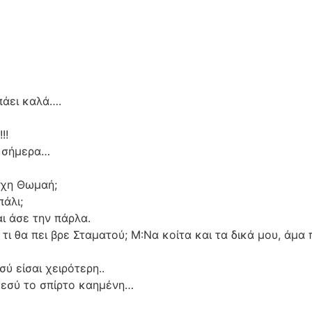
πάει καλά….
!!
ά σήμερα…
τύχη Θωμαή;
πάλι;
αι άσε την πάρλα.
 τι θα πει βρε Σταματού; Μ:Να κοίτα και τα δικά μου, άμα
ύ είσαι χειρότερη..
 εσύ το σπίρτο καημένη…