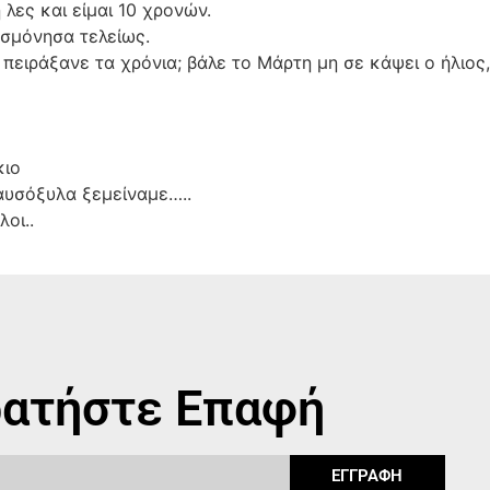
ες και είμαι 10 χρονών.
ησμόνησα τελείως.
ε πειράξανε τα χρόνια; βάλε το Μάρτη μη σε κάψει ο ήλιος
κιο
αυσόξυλα ξεμείναμε…..
οι..
ατήστε Επαφή
ΕΓΓΡΑΦΗ