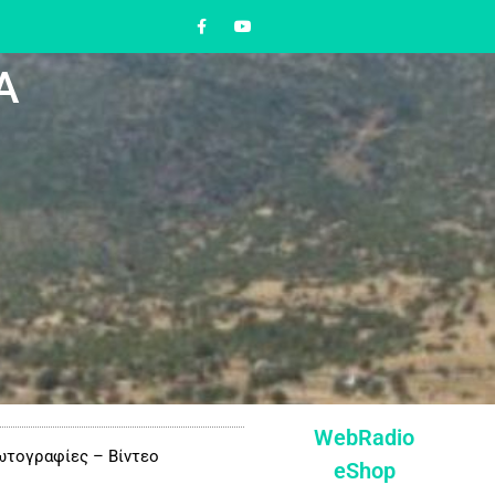
Α
WebRadio
τογραφίες – Βίντεο
eShop