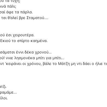
ου τα τύχη;
ινά πάλι;
σαί άφε τα πάρλα.
 τσι θ’αλεί βρε Σταματού….
ού έσι χειρουτέρα.
Εκιού το σπίρτο καημένα.
σάματσι έννι δέκα χρονού…
ύ! ννιε λησμονέκα μπίτι για μπίτι…
ντ ‘κειράνει οι χρόνου, βάλε το Μάτζη μη ντι δάει ο ήλιε 
τζι.
’αραμάμε…
λοι.