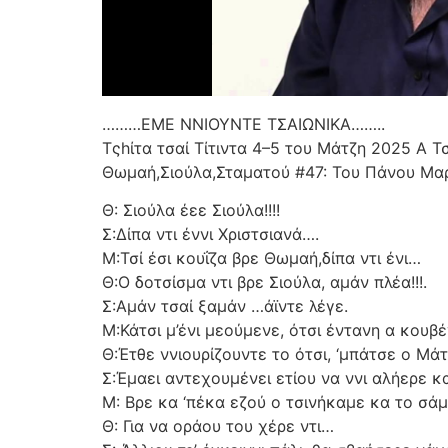
………ΕΜΕ ΝΝΙΟΥΝΤΕ ΤΣΑΙΩΝΙΚΑ……..
Τςhίτα τσαί Τίτιντα 4–5 του Μάτζη 2025 Α 
Θωμαή,Σιούλα,Σταματού #47: Του Πάνου Μα
Θ: Σιούλα έεε Σιούλα!!!!
Σ:Δίπα ντι έννι Χριστσιανά….
Μ:Τσί έσι κουΐζα βρε Θωμαή,δίπα ντι ένι…
Θ:Ο δοτσίσμα ντι βρε Σιούλα, αμάν πλέα!!!.
Σ:Αμάν τσαί ξαμάν …άϊντε λέγε.
Μ:Κάτσι μ’ένι μεούμενε, ότσι έντανη α κουβ
Θ:Έτθε ννιουρίζουντε το ότσι, ‘μπάτσε ο Μάτ
Σ:Έμαει αντεχουμένει ετίου να ννι αλήερε κ
Μ: Βρε κα ‘πέκα εζού ο τσινήκαμε κα το σά
Θ: Για να οράου του χέρε ντι…