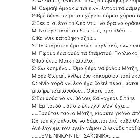
Σ: Άλλιου τς’ έγκειννι πάλι, θα σβαήσερε νάμ
Μ: Θωμαή! Αμαρκία τσι είννι ένταοι τα σαμερ
Θ:Βρέ δένατσε μι του χέρε ντι όρπα χάμου τ
Σ:Εεε ο ‘σι έχα το Θεό ντι… να όρα να οράου
Μ: Να όρα τσαί του διτσοί μι, άμα πλέα…..
Θ:Κα ννιε καταβήκα εζού…
Σ: Τα Σταματού έμα αούα παρλιακό, αλλά εκι
Μ: Πφουρ έσα αούα τα Σταματού; Παρλιακό; 
Θ:Κιά ένι ο Μάτζη Σιούλα;
Σ: Σώ καημένα… Όμα ξέρα να βάλου Μάτζη, 
Μ:Βρε Θωμαή, ννίλει βρε κακομοίρα τσαί εκιο
Θ: Ννία χαρά ννι έσα έχα βαλτέ πέρσι, σάτσι 
μπαήρε τς’απανούσε… Ορίστε μας.
Σ:Έσι αούα να ννι βάλου; Σα νάχερε δίτσηε
Μ: Εμ τσι δά….δίτσιε ένι έχα τς’έν’ έχα….
…..Εσούτσε τσαί ο Μάτζη, κιάσετε γκάνα απά
Ως του κχιούλοι θε να δάμε,τσι από κάβα θ
Ανέ έχουμε ταν υγεία νάμου Θιλενάδε τσαί θί
…….ΕΜΕ ΝΝΙΟΥΝΤΕ ΤΣΑΚΩΝΙΚΑ……..