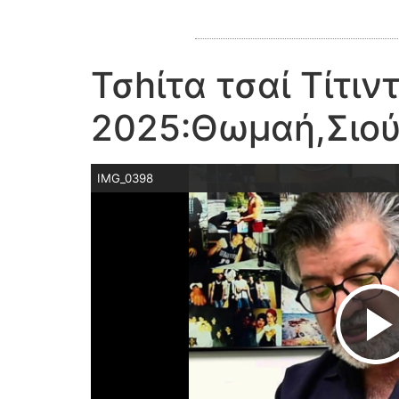
Τσhίτα τσαί Τίτιν
2025:Θωμαή,Σιού
IMG_0398