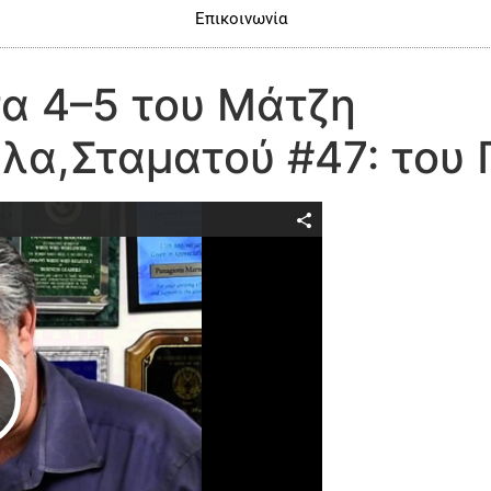
Επικοινωνία
τα 4–5 του Μάτζη
λα,Σταματού #47: του
Play Video