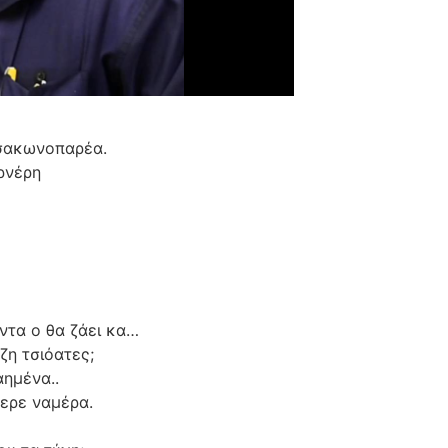
Τσακωνοπαρέα.
ρνέρη
έντα ο θα ζάει κα…
ζη τσιόατες;
αημένα..
μερε ναμέρα.