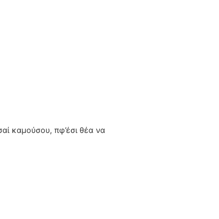
τσαί καμούσου, πφ’έσι θέα να