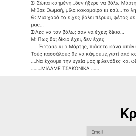
Σ: Σώπα καημένη…δεν ήξερε να βάλω Μάρτη λ
Μ:Βρε Θωμαή, μίλα κακομοίρα κι εσύ… το λ
Θ: Μια χαρά το είχες βάλει πέρυσι, φέτος σ
μας…
Σ:Λες να τον βάλω; σαν να έχεις δίκιο…
Μ: Πως δά; δίκιο έχει, δεν έχει;
……Έφτασε κι ο Μάρτης, πιάσετε κάνα απάγ
Τούς πασσάλους θε να κάψουμε,γιατί από κ
….Να έχουμε την υγεία μας φιλενάδες και φίλ
……..ΜΙΛΑΜΕ ΤΣΑΚΩΝΙΚΑ ……
Κρ