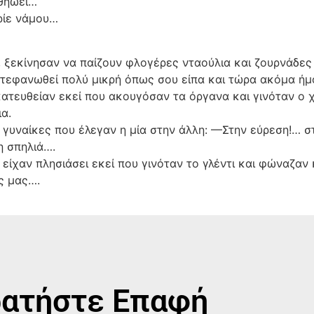
υθήωει…
χρίε νάμου…
, ξεκίνησαν να παίζουν φλογέρες νταούλια και ζουρνάδες
 στεφανωθεί πολύ μικρή όπως σου είπα και τώρα ακόμα ή
κατευθείαν εκεί που ακουγόσαν τα όργανα και γινόταν ο χ
α.
γυναίκες που έλεγαν η μία στην άλλη: —Στην εύρεση!… στη
η σπηλιά….
 είχαν πλησιάσει εκεί που γινόταν το γλέντι και φώναζα
ς μας….
ατήστε Επαφή