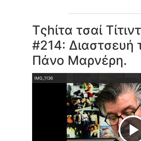
Τςhίτα τσαί Τίτι
#214: Διαστσευή 
Πάνο Μαρνέρη.
IMG_1136