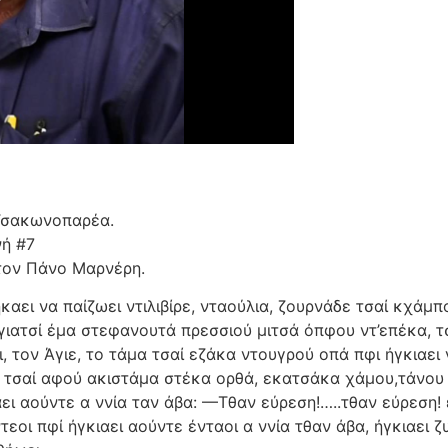
 Τσακωνοπαρέα.
νή #7
τον Πάνο Μαρνέρη.
αει να παίζωει ντιλιβίρε, νταούλια, ζουρνάδε τσαί κχάμπ
γιατσί έμα στεφανουτά πρεσσιού μιτσά όπφου ντ’επέκα, 
τον Άγιε, το τάμα τσαί εζάκα ντουγρού οπά πφι ήγκιαει 
 τσαί αφού ακιστάμα στέκα ορθά, εκατσάκα χάμου,τάνου 
ει αούντε α ννία ταν άβα: —Τθαν εύρεση!…..τθαν εύρεση!
οι πφί ήγκιαει αούντε ένταοι α ννία τθαν άβα, ήγκιαει ζυ