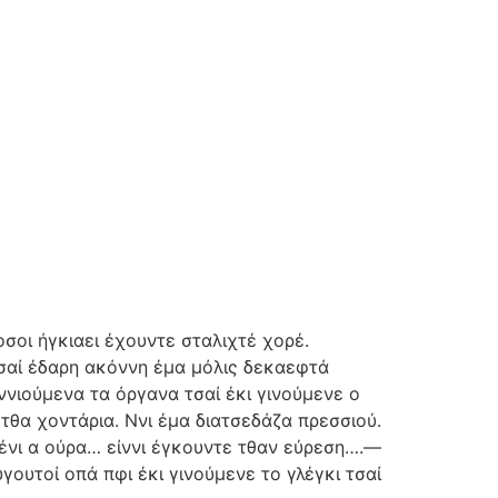
οσοι ήγκιαει έχουντε σταλιχτέ χορέ.
τσαί έδαρη ακόννη έμα μόλις δεκαεφτά
ννιούμενα τα όργανα τσαί έκι γινούμενε ο
τθα χοντάρια. Ννι έμα διατσεδάζα πρεσσιού.
 ένι α ούρα… είννι έγκουντε τθαν εύρεση….—
γουτοί οπά πφι έκι γινούμενε το γλέγκι τσαί