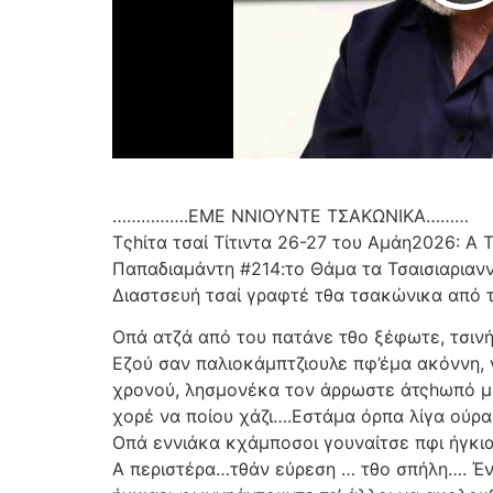
…………….ΕΜΕ ΝΝΙΟΥΝΤΕ ΤΣΑΚΩΝΙΚΑ………
Τςhίτα τσαί Τίτιντα 26-27 του Αμάη2026: Α
Παπαδιαμάντη #214:το Θάμα τα Τσαισιαριαν
Διαστσευή τσαί γραφτέ τθα τσακώνικα από 
Οπά ατζά από του πατάνε τθο ξέφωτε, τσινήκ
Εζού σαν παλιοκάμπτζιουλε πφ’έμα ακόννη, 
χρονού, λησμονέκα τον άρρωστε άτςhωπό μι, 
χορέ να ποίου χάζι….Εστάμα όρπα λίγα ούρα
Οπά εννιάκα κχάμποσοι γουναίτσε πφι ήγκια
Α περιστέρα…τθάν εύρεση … τθο σπήλη…. Έντε