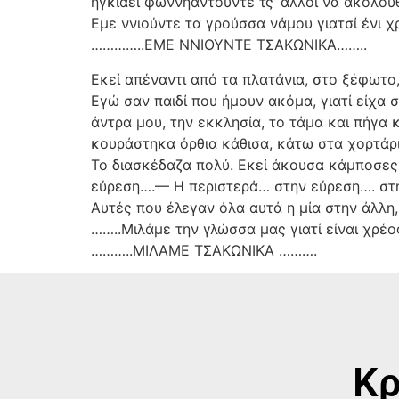
ήγκιαει φωννηάντουντε τς’ άλλοι να ακολο
Εμε ννιούντε τα γρούσσα νάμου γιατσί ένι 
…………..ΕΜΕ ΝΝΙΟΥΝΤΕ ΤΣΑΚΩΝΙΚΑ……..
Εκεί απέναντι από τα πλατάνια, στο ξέφωτο
Εγώ σαν παιδί που ήμουν ακόμα, γιατί είχα
άντρα μου, την εκκλησία, το τάμα και πήγα 
κουράστηκα όρθια κάθισα, κάτω στα χορτάρι
Το διασκέδαζα πολύ. Εκεί άκουσα κάμποσες 
εύρεση….— Η περιστερά… στην εύρεση…. στ
Αυτές που έλεγαν όλα αυτά η μία στην άλλη,
……..Μιλάμε την γλώσσα μας γιατί είναι χρέο
………..ΜΙΛΑΜΕ ΤΣΑΚΩΝΙΚΑ ……….
Κρ