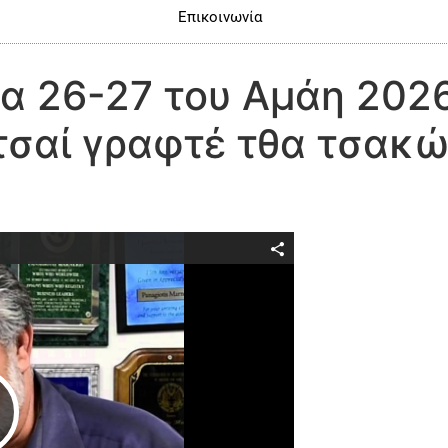
Επικοινωνία
ντα 26-27 του Αμάη 20
τσαί γραφτέ τθα τσακώ
Play Video