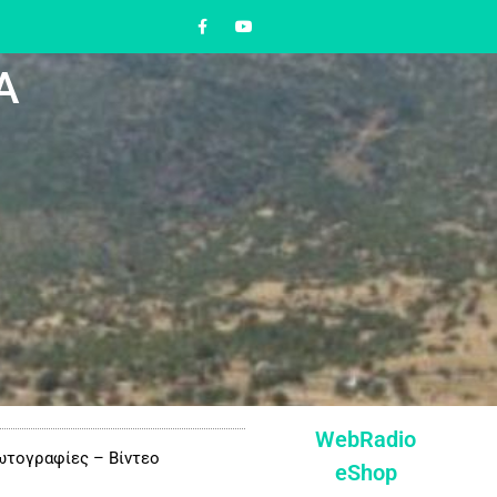
Α
WebRadio
τογραφίες – Βίντεο
eShop