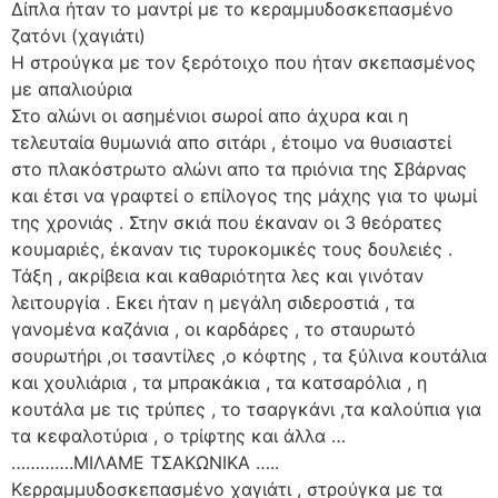
Δίπλα ήταν το μαντρί με το κεραμμυδοσκεπασμένο
ζατόνι (χαγιάτι)
Η στρούγκα με τον ξερότοιχο που ήταν σκεπασμένος
με απαλιούρια
Στο αλώνι οι ασημένιοι σωροί απο άχυρα και η
τελευταία θυμωνιά απο σιτάρι , έτοιμο να θυσιαστεί
στο πλακόστρωτο αλώνι απο τα πριόνια της Σβάρνας
και έτσι να γραφτεί ο επίλογος της μάχης για το ψωμί
της χρονιάς . Στην σκιά που έκαναν οι 3 θεόρατες
κουμαριές, έκαναν τις τυροκομικές τους δουλειές .
Τάξη , ακρίβεια και καθαριότητα λες και γινόταν
λειτουργία . Εκει ήταν η μεγάλη σιδεροστιά , τα
γανομένα καζάνια , οι καρδάρες , το σταυρωτό
σουρωτήρι ,οι τσαντίλες ,ο κόφτης , τα ξύλινα κουτάλια
και χουλιάρια , τα μπρακάκια , τα κατσαρόλια , η
κουτάλα με τις τρύπες , το τσαργκάνι ,τα καλούπια για
τα κεφαλοτύρια , ο τρίφτης και άλλα …
………….ΜΙΛΑΜΕ ΤΣΑΚΩΝΙΚΑ …..
Κερραμμυδοσκεπασμένο χαγιάτι , στρούγκα με τα