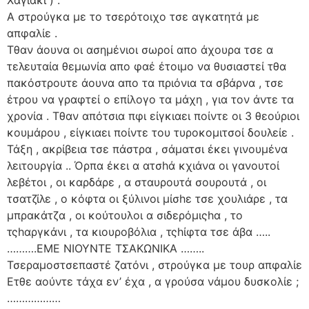
Α στρούγκα με το τσερότοιχο τσε αγκατητά με
απφαλίε .
Τθαν άουνα οι ασημένιοι σωροί απο άχουρα τσε α
τελευταία θεμωνία απο φαέ έτοιμο να θυσιαστεί τθα
πακόστρουτε άουνα απο τα πριόνια τα σβάρνα , τσε
έτρου να γραφτεί ο επίλογο τα μάχη , για τον άντε τα
χρονία . Τθαν απότσια πφι είγκιαει ποίντε οι 3 θεούριοι
κουμάρου , είγκιαει ποίντε του τυροκομιτσοί δουλείε .
Τάξη , ακρίβεια τσε πάστρα , σάματσι έκει γινουμένα
λειτουργία .. Όρπα έκει α ατσhά κχιάνα οι γανουτοί
λεβέτοι , οι καρδάρε , α σταυρουτά σουρουτά , οι
τσατζίλε , ο κόφτα οι ξύλινοι μίσhε τσε χουλιάρε , τα
μπρακάτζα , οι κούτουλοι α σιδερόμιςhα , το
τςhαργκάνι , τα κιουροβόλια , τςhίφτα τσε άβα …..
……….ΕΜΕ ΝΙΟΥΝΤΕ ΤΣΑΚΩΝΙΚΑ ……..
Τσεραμοστσεπαστέ ζατόνι , στρούγκα με τουρ απφαλίε
Ετθε αούντε τάχα εν’ έχα , α γρούσα νάμου δυσκολίε ;
………………