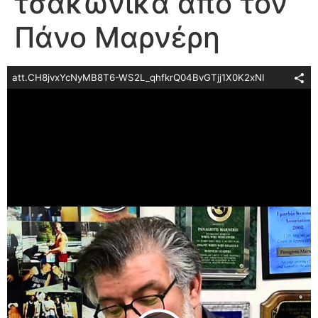
τσακώνικα από τον
Πάνο Μαρνέρη
att.CH8jvxYcNyMB8T6-WS2L_qhfkrQ04BvGTjj1X0K2xNI