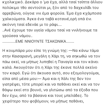
κχολικχικό. Δεκάρα ο ‘μα έχα, αλλά τσαί τσίπτα άλλιου
πολύκιμο τθο σεντούτσι μι, ξόν από το δαχκυλίδι του
αρρεβώνα, ούγοιε ννι έμα φορούα. Έμα έχα κχάμποσα
χαλκούματα. Άγκα ένα ταβά κοτσινέ,ορή οπά ένι
ακόννη τσαί εδενάε μι το ράφι….
..Ανέ έχουμε ταν υγεία νάμου τσαί να ννιλήνουμε τα
γρούσσα νάμου..
………….ΕΜΕ ΝΝΙΟΥΝΤΕ ΤΣΑΚΩΝΙΚΑ……..
Η κουμπάρα μου είπε τη γνώμη της: —Να κάνω τάμα
στην Καισαριανή, μεγάλη η Χάρι τη, να σηκωθώ να τον
πάω εκεί, να μήπως λυπηθεί η Παναγία και τον κάνει
καλά. Ακουγόταν ότι η Χάρι της έκανε πολλά εκείνο
τον καιρό. Εγώ ότι άκουσα αυτό, σου εξομολογούμαι,
είπα από μέσα μου:— Άμα και η Χάλι της δεν τον
γιατρέψει, τότε μπορεί και να πεθάνει εκεί και να τον
θάψω εκεί στο βουνό, να γλιτώσω από τα έξοδα που
δεν έχω, από τα βάσανα και τους μπελάδες. Το
χειρότερο που φοβόμουν, να μήπως πεθάνει,