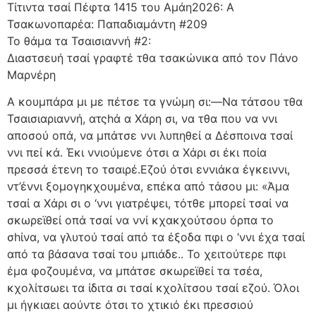
Τίτιντα τσαί Πέφτα 1415 του Αμάη2026: Α
Τσακωνοπαρέα: Παπαδιαμάντη #209
Το θάμα τα Τσαισιαννή #2:
Διαστσευή τσαί γραφτέ τθα τσακώνικα από τον Πάνο
Μαρνέρη
Α κουμπάρα μι με πέτσε τα γνώμη σι:—Να τάτσου τθα
Τσαισιαριαννή, ατςhά α Χάρη σι, να τθα που να ννι
αποσού οπά, να μπάτσε ννι λυπηθεί α Δέσποινα τσαί
ννι πεί κά. Έκι ννιούμενε ότσι α Χάρι σι έκι ποία
πρεσσά έτενη το τσαιρέ.Εζού ότσι εννιάκα έγκειννι,
ντ’έννι ξομογηκχουμένα, επέκα από τάσου μι: «Άμα
τσαί α Χάρι σι ο ‘ννι γιατρέψει, τότθε μπορεί τσαί να
σκωρεϊθεί οπά τσαί να ννί κχακχούτσου όρπα το
σhίνα, να γλυτού τσαί από τα έξοδα πφι ο ‘ννι έχα τσαί
από τα βάσανα τσαί του μπιάδε.. Το χειτούτερε πφι
έμα φοζουμένα, να μπάτσε σκωρεϊθεί τα τσέα,
κχολίτσωει τα ίδιτα σι τσαί κχολίτσου τσαί εζού. Όλοι
μι ήγκιαει αούντε ότσι το χτικιό έκι πρεσσιού