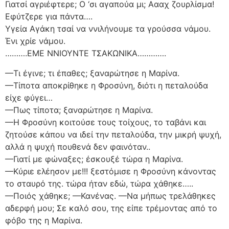
Γιατσί αγριέφτερε; Ο ‘σι αγαπούα μι; Αααχ ζουρλίσμα!
Εφύτζερε για πάντα….
Υγεία Αγάκη τσαί να ννιλήνουμε τα γρούσσα νάμου.
Ένι χρίε νάμου.
……….ΕΜΕ ΝΝΙΟΥΝΤΕ ΤΣΑΚΩΝΙΚΑ………….
—Τι έγινε; τι έπαθες; ξαναρώτησε η Μαρίνα.
—Τίποτα αποκρίθηκε η Φροσύνη, διότι η πεταλούδα
είχε φύγει…
—Πως τίποτα; ξαναρώτησε η Μαρίνα.
—Η Φροσύνη κοιτούσε τους τοίχους, το ταβάνι και
ζητούσε κάπου να ιδεί την πεταλούδα, την μικρή ψυχή,
αλλά η ψυχή πουθενά δεν φαινόταν..
—Γιατί με φώναξες; έσκουξέ τώρα η Μαρίνα.
—Κύριε ελέησον με!!! ξεστόμισε η Φροσύνη κάνοντας
το σταυρό της. τώρα ήταν εδώ, τώρα χάθηκε…..
—Ποιός χάθηκε; —Κανένας. —Να μήπως τρελάθηκες
αδερφή μου; Σε καλό σου, της είπε τρέμοντας από το
φόβο της η Μαρίνα.