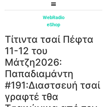
WebRadio
eShop
Τίτιντα τσαί Πέφτα
11-12 του
Μάτζη2026:
Παπαδιαμάντη
#191:Διαστσευή τσαί
γραφτέ τθα