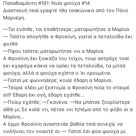
Παπαδιαμάντη #191: Ννία ψιούχα #14
Διαστσευή τσαί γραφτέ τθα τσακώνικα από τον Πάνο
Μαρνέρη.
—Τσι ενάτθε, τσι επαθήτσερε; ματαρωτήτσε α Μαρίνα.
— Τσίπτα απογήτθε α Φροσύνη, γιατσί α πεταλούδα έκι
φυτθά
—Πφου τσίπτα; ματαρωτήτσε ννι α Μαρίνα.
Α Φροσύνη έκι ξοικάζα του τοίχοι, τουρ αστράχε τσαί
εκι κχαράχα κάκια να οράει τα πεταλούδα, τα μιτσά
ψιούχα, αλλά α ψιούχα κχίπτα ο ‘κι ορουμένα.
—Γιατσί με φωννηάερε; κουίε έδαρη α Μαρίνα..
—Τσύριε ελέει μι! ξεστομίε α Φροσύνη ποία το σταυρέ
σι!!! Έδαρη έκι ογή, έδαρη εχάτθε…
—Ποίερ εχάτθε; —Γκανένα. —Να μπάτσε ζουρλίστερε
αϊθά μι; Σε καλέ ντι, πέτσε ννι τςhέμα από το φόβο σι α
Μαρίνα…
Α έρμο Φροσύνη αναστενάε βαθύα τσαί συνεχίε να
ννιλήννει τον ννιαυτέ σι: — Γιατσί έσι φύα ψιούχα μι;