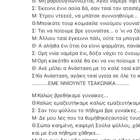
Θ: Μη βαρυουγνωννίζεται, Άγιοι ναμέρε πφι ε
Σ: Έκειννι έννι αούα δά, σαν τσαί ταν ατσιπ
Μ: Έτρου ντεεεέ, να μπάτσε συννοηθούμε…
Θ:Μποίκατε τουρ κοιμασίλε ννιούμου γουναίτ
Σ: Τσι να ποίουμε βρε γουναίτσε… ο ‘νι να ζά
Μ: Άλλιου τσαί έγκειννι πάλι, ούτε τα μπογ
Θ: Α αλήιθα ένι ότσι όα είννι φαρμάτσι, πανά
Σ: Ορή ννία ναμέρα ένι, δόξα νάχει το όνο
Μ:Ορή κακότθο καλέ θα έκι να ννι ποίουμε τ
Θ: Ανέ μόλει α Ανάσταση με το καλέ τσαί κά
Σ:Κα Ανάσταση, αγάκη τσαί υγεία σε όλε το 
…………ΕΜΕ ΝΝΙΟΥΝΤΕ ΤΣΑΚΩΝΙΚΑ……….
Μ:Καλώς βρεθήκαμε γυναίκες…
Θ:Καλώς εμαζευτήκαμε καλώς εμαζευτήκαμ
Σ: Σαν του ψύλλου το πήδημα βρε γυναίκες…
Μ: Δε μου λες που τα θυμήθηκέςαυτούς τους
Θ:Σώπα καημένη, καψερή Σούλα ψύλλοι;..χάθ
και με ένα πήδημα χάθηκε…