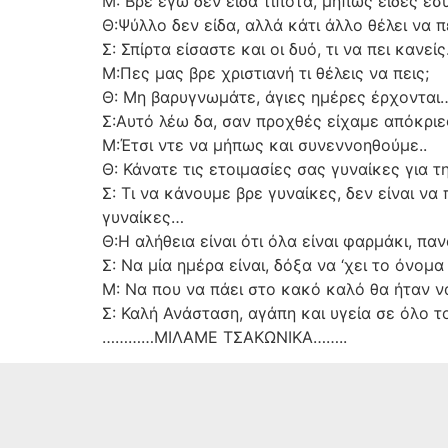
Μ: Βρε εγώ δεν είδα τίποτα, μήπως είδες εσ
Θ:Ψύλλο δεν είδα, αλλά κάτι άλλο θέλει να π
Σ: Σπίρτα είσαστε και οι δυό, τι να πει κανείς
Μ:Πες μας βρε χριστιανή τι θέλεις να πεις;
Θ: Μη βαρυγνωμάτε, άγιες ημέρες έρχονται
Σ:Αυτό λέω δα, σαν προχθές είχαμε απόκριες
Μ:Έτσι ντε να μήπως και συνεννοηθούμε..
Θ: Κάνατε τις ετοιμασίες σας γυναίκες για τ
Σ: Τι να κάνουμε βρε γυναίκες, δεν είναι ν
γυναίκες…
Θ:Η αλήθεια είναι ότι όλα είναι φαρμάκι, παν
Σ: Να μία ημέρα είναι, δόξα να ‘χει το όνο
Μ: Να που να πάει στο κακό καλό θα ήταν να
Σ: Καλή Ανάσταση, αγάπη και υγεία σε όλο 
…………ΜΙΛΑΜΕ ΤΣΑΚΩΝΙΚΑ……..