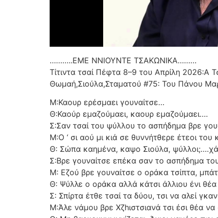
………..ΕΜΕ ΝΝΙΟΥΝΤΕ ΤΣΑΚΩΝΙΚΑ………
Τίτιντα τσαί Πέφτα 8–9 του Απρίλη 2026:Α
Θωμαή,Σιούλα,Σταματού #75: Του Πάνου Μα
Μ:Καουρ ερέσμαει γουναίτσε…
Θ:Καούρ εμαζούμαει, καουρ εμαζούμαει….
Σ:Σαν τσαί του ψύλλου το ασπήδημα βρε γο
Μ:Ο ‘ σι αού μι κιά σε θυννήτθερε έτεοι του 
Θ: Σώπα καημένα, καψο Σιούλα, ψύλλοι;….χά
Σ:Βρε γουναίτσε επέκα σαν το ασπήδημα το
Μ: Εζού βρε γουναίτσε ο οράκα τσίπτα, μπά
Θ: Ψύλλε ο οράκα αλλά κάτσι άλλιου ένι θέα 
Σ: Σπίρτα έτθε τσαί τα δύου, τσι να αλεί γκα
Μ:Άλε νάμου βρε Χζhιστσιανά τσι έσι θέα να