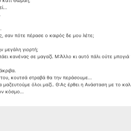
ύ κάτι Θωμαή;
εί…
.
…
, σαν πότε πέρασε ο καιρός δε μου λέτε;
ην μεγάλη γιορτή;
α πάει κανένας σε μαγαζί. Μ:Άλλο κι αυτό πάλι ούτε μπογι
άκριβα.
μα του, κουτσά στραβά θα την περάσουμε…
 μαζευτούμε όλοι μαζί.. Θ:Ας έρθει η Ανάσταση με το καλό
τον κόσμο…