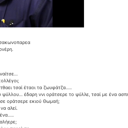
 Τσακωνοπαρεα
ρνέρη.
υναίτσε…
κολλέγοι;
τθαει τσαί έταοι τα ζωυφάτζα…..
υ ψύλλου… έδαρη ννι οράτσερε το ψύλλε, τσαί με ένα ασ
τσε οράτσερε εκιού Θωμαή;
να αλεί.
νένα…..
 αλήερε;