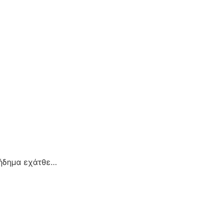
πήδημα εχάτθε…