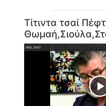
Τίτιντα τσαί Πέφ
Θωμαή,Σιούλα,Στ
IMG_1043