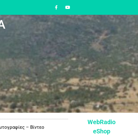
Α
WebRadio
τογραφίες – Βίντεο
eShop