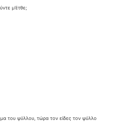
ύντε μ’έτθε;
ημα του ψύλλου, τώρα τον είδες τον ψύλλο