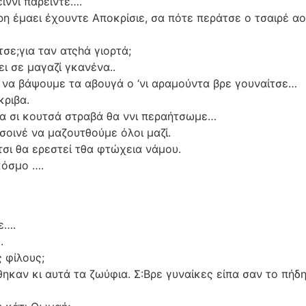
ίννι παρείντε….
έρη έμαει έχουντε Αποκρίσιε, σα πότε περάτσε ο τσαιρέ αο
σε;για ταν ατςhά γιορτά;
ει σε μαγαζί γκανένα..
ιά να βάψουμε τα αβουγά ο ‘νι αραμούντα βρε γουναίτσε…
κριβα.
υμα σι κουτσά στραβά θα ννι περαήτσωμε…
σοινέ να μαζουτθούμε όλοι μαζί.
τσι θα ερεστεί τθα φτώχεια νάμου.
κόσμο ….
ε….
.
 φίλους;
ηκαν κι αυτά τα ζωύφια. Σ:Βρε γυναίκες είπα σαν το πήδ