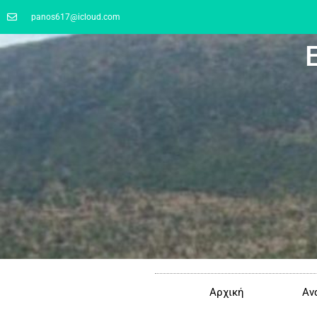
panos617@icloud.com
Αρχική
Αν