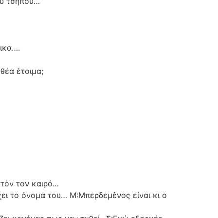
ου τσήπου…
ικα….
 θέα έτοιμα;
αυτόν τον καιρό…
‘χει το όνομα του… Μ:Μπερδεμένος είναι κι ο