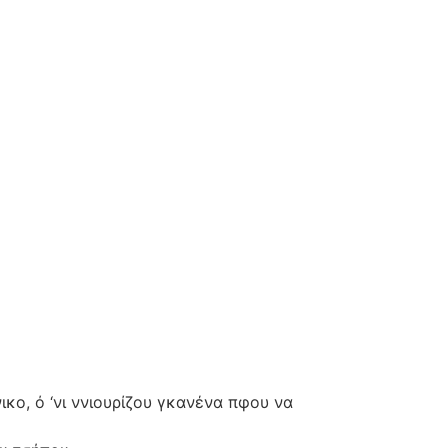
ικο, ό ‘νι ννιουρίζου γκανένα πφου να