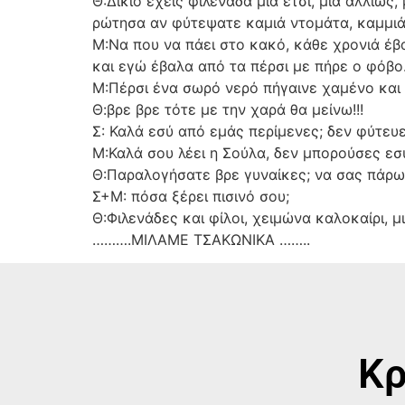
Θ:Δίκιο έχεις φιλενάδα μία έτσι, μία αλλιώς
ρώτησα αν φύτεψατε καμιά ντομάτα, καμμιά
Μ:Να που να πάει στο κακό, κάθε χρονιά έβ
και εγώ έβαλα από τα πέρσι με πήρε ο φόβο
Μ:Πέρσι ένα σωρό νερό πήγαινε χαμένο και 
Θ:βρε βρε τότε με την χαρά θα μείνω!!!
Σ: Καλά εσύ από εμάς περίμενες; δεν φύτευε
Μ:Καλά σου λέει η Σούλα, δεν μπορούσες εσύ
Θ:Παραλογήσατε βρε γυναίκες; να σας πάρω
Σ+Μ: πόσα ξέρει πισινό σου;
Θ:Φιλενάδες και φίλοι, χειμώνα καλοκαίρι, μ
……….ΜΙΛΑΜΕ ΤΣΑΚΩΝΙΚΑ ……..
Κρ