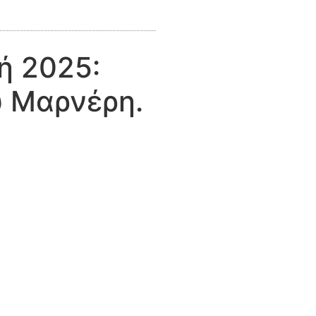
ή 2025:
υ Μαρνέρη.