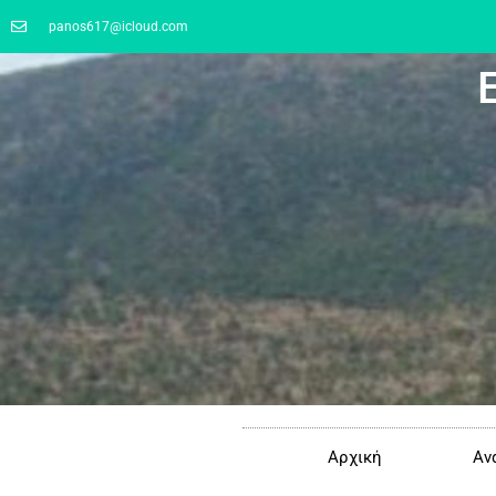
panos617@icloud.com
Αρχική
Αν