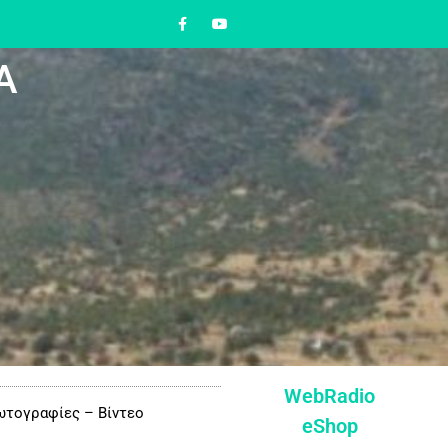
Α
WebRadio
τογραφίες – Βίντεο
eShop