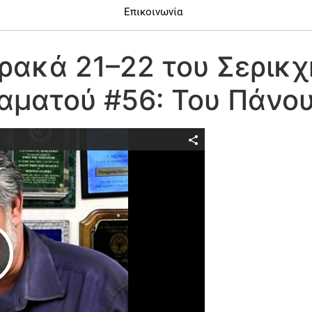
Επικοινωνία
ρακά 21–22 του Σερικχ
αματού #56: Του Πάνο
Play Video