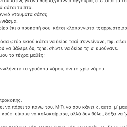
τουματίνι, γκάνα δέημα,γκαννιά αγγουρία, ετστάπα τα τ
 σάτσι τσίπτα.
ννιά ντουμάτα σάτσι;
ννιάσμα.
οίερ έκι α προκοπή σου, κάτσι κλαπαννιατά τς’αρρωστσιάρ
όσα φτύα εκιού κάτσι να δείρε τσαί σ’εννείνανε, πφι σ’έσι
ού να βάλερε δυ, τςhεί σhίντε να δείρε τς’ σ’ εμούνανε.
μου τα τέχρα μαθές;
 ννιλήνετε τα γρούσσα νάμου, ένι το χρίε νάμου.
 προκοπής.
λει να πάρει τα πάνω του. Μ:Τι να σου κάνει κι αυτό, μ’ μ
ο κρύο, είπαμε να καλοκαίριασε, αλλά δεν θέλει, δόξα να 