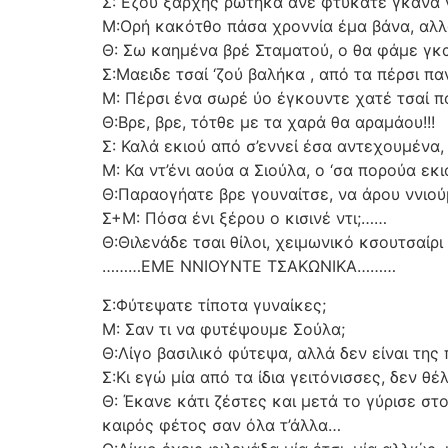
Σ: Εζού ξαρχής ρωτήκα ανέ φτύκατε γκάνα ν
Μ:Ορή κακότθο πάσα χροννία έμα βάνα, αλλά
Θ: Σω καημένα βρέ Σταματού, ο θα φάμε γκα
Σ:Μαειδε τσαί ‘ζού βαλήκα , από τα πέρσι πα
Μ: Πέρσι ένα σωρέ ύο έγκουντε χατέ τσαί π
Θ:Βρε, βρε, τότθε με τα χαρά θα αραμάου!!!
Σ: Καλά εκιού από σ’εννεί έσα αντεχουμένα, 
Μ: Κα ντ’ένι αούα α Σιούλα, ο ‘σα πορούα εκι
Θ:Παραογήατε βρε γουναίτσε, να άρου ννιού
Σ+Μ: Πόσα ένι ξέρου ο κισινέ ντι;……
Θ:Θιλενάδε τσαι θίλοι, χειμωνικό κσουτσαίρι
………ΕΜΕ ΝΝΙΟΥΝΤΕ ΤΣΑΚΩΝΙΚΑ………
Σ:Φύτεψατε τίποτα γυναίκες;
Μ: Σαν τι να φυτέψουμε Σούλα;
Θ:Λίγο βασιλικό φύτεψα, αλλά δεν είναι της
Σ:Κι εγώ μία από τα ίδια γειτόνισσες, δεν θέ
Θ: Έκανε κάτι ζέστες και μετά το γύρισε στ
καιρός φέτος σαν όλα τ’άλλα…