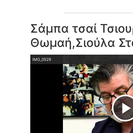
Σάμπα τσαί Τσιου
Θωμαή,Σιούλα Στ
IMG_0529