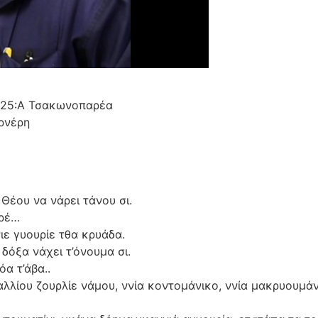
2025:Α Τσακωνοπαρέα
ρνέρη
ι Θέου να νάρει τάνου σι.
ιρέ…
ιε γυουρίε τθα κρυάδα.
 δόξα νάχει τ’όνουμα σι.
α τ’άβα..
 αλλίου ζουρλίε νάμου, ννία κοντομάνικο, ννία μακρυουμάν