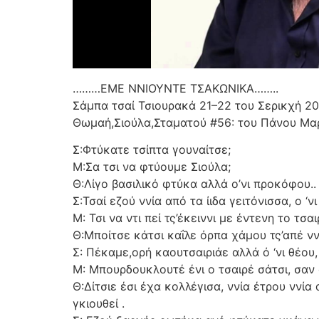
………ΕΜΕ ΝΝΙΟΥΝΤΕ ΤΣΑΚΩΝΙΚΑ……..
Σάμπα τσαί Τσιουρακά 21–22 του Σερικχή 
Θωμαή,Σιούλα,Σταματού #56: του Πάνου Μα
Σ:Φτύκατε τσίπτα γουναίτσε;
Μ:Σα τσι να φτύουμε Σιούλα;
Θ:Λίγο βασιλικό φτύκα αλλά ο’νι προκόφου..
Σ:Τσαί εζού ννία από τα ίιδα γειτόνισσα, ο ‘ν
Μ: Τσι να ντι πεί τς’έκειννι με έντενη το τσα
Θ:Μποίτσε κάτσι καΐλε όρπα χάμου τς’απέ νν
Σ: Πέκαμε,ορή καουτσαιριάε αλλά ό ‘νι θέου,
Μ: Μπουρδουκλουτέ ένι ο τσαιρέ σάτσι, σαν ό
Θ:Δίτσιε έσι έχα κολλέγισα, ννία έτρου ννία
γκιουθεί .