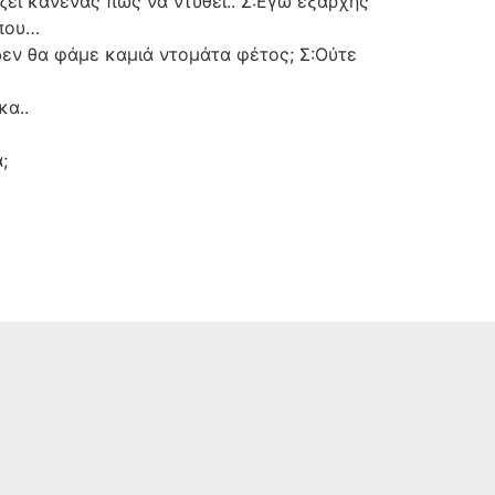
ίζει κανένας πως να ντυθεί.. Σ:Εγώ εξαρχής
ήπου…
δεν θα φάμε καμιά ντομάτα φέτος; Σ:Ούτε
κα..
;