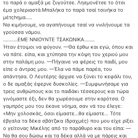
το παρά ο αμαξά με ζυγούτσε. Λησμονέτσε το ότσι
έμα χολεριαστά.Μπαλήκα το παρά τσαί τσινήκα το
μέτςhημα…..
Να κιμήνουμε, να αγαπήνουμε τσαί να ννιλήνουμε τα
γρούσσα νάμου.
………..ΕΜΕ ΝΝΙΟΥΝΤΕ ΤΣΑΚΩΝΙΚΑ……..
Ήταν έτοιμοι να φύγουν. —Θα έρθω και εγώ, όπου και
να πάτε. είπα, και χτύπησα την κόψη του χεριού μου
στην παλάμη μου. —Πήγαινε να φέρεις το παιδί, μου
είπε ο άντρας μου. —Έλα να πάμε παρέα, του
απάντησα. Ο Λευτέρης άρχισε να ξύνει το κεφάλι του,
ο δε αμαξάς έφερνε δυσκολίες. —Συμφωνήσαμε για
τρεις ανθρώπους και το παιδάκι τέσσερους και τώρα
γινόμαστε έξι, δεν θα χωρέσουμε στην καρότσα. Ο
γαμπρός μου του έκανε νόημα, σαν νά του έλεγε:
«Μην χολοσκάς, όσοι είμαστε…θα είμαστε… Τότε
έβγαλα τα δέκα σβάτζικα (δραχμές) που μου είχε ρίξει
ο γείτονας Μικέλης από το παράθυρο και του είπα: —
Να θα σου δώσω και τα δέκα αλλά να με πάρεις και