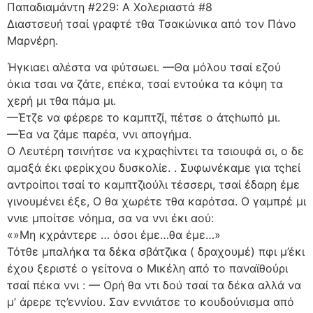
Παπαδιαμάντη #229: Α Χολεριαστά #8
Διαστσευή τσαί γραφτέ τθα Τσακώνικα από τον Πάνο
Μαρνέρη.
Ήγκιαει αλέστα να φύτσωει. —Θα μόλου τσαί εζού
όκια τσαι να ζάτε, επέκα, τσαί εντούκα τα κόψη τα
χερή μι τθα πάμα μι.
—Έτζε να φέρερε το καμπτζί, πέτσε ο άτςhωπό μι.
—Έα να ζάμε παρέα, ννι απογήμα.
Ο Λευτέρη τσινήτσε να κχραςhίντει τα τσιουφά σι, ο δε
αμαξά έκι φερίκχου δυσκολίε. . Συφωνέκαμε για τςhεί
αντροίποι τσαί το καμπτζιούλι τέσσερι, τσαί έδαρη έμε
γινουμένει έξε, Ο θα χωρέτε τθα καρότσα. Ο γαμπρέ μι
ννιε μποίτσε νόημα, σα να ννι έκι αού:
«»Μη κχράντερε … όσοι έμε…θα έμε…»
Τότθε μπαλήκα τα δέκα σβάτζικα ( δραχουμέ) πφι μ’έκι
έχου ξεριστέ ο γείτονα ο Μικέλη από το παναϊθούρι
τσαί πέκα ννι : — Ορή θα ντι δού τσαί τα δέκα αλλά να
μ’ άρερε τς’εννίου. Σαν εννιάτσε το κουδούνισμα από