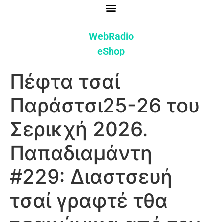
WebRadio
eShop
Πέφτα τσαί
Παράστσι25-26 του
Σερικχή 2026.
Παπαδιαμάντη
#229: Διαστσευή
τσαί γραφτέ τθα