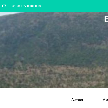
panos617@icloud.com
Αρχική
Αν