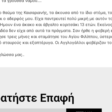
με τα γρούσσα νάμου….
ο θαύμα της Καισαριανής, τα άκουσα από το ίδιο στόμα, 
και ο αδερφός μου. Είχα παντρευτεί πολύ μικρή με αυτόν τ
Ημουν ένα άκακο και άβγαλτο κοριτσάκι 13 ετών. Εκείνος
ιδέα δεν είχα από αυτά τα πράγματα. Σαν ήρθε η φοβερή 
σε τρεις μήνες και σταμάτησε του Αγίου Φιλίππου, ύστερ
ό σταυρούς και εξαπτέρυγα. Οι Αγγλογάλλοι φοβέριζαν τ
 γλώσσα μας..
ατήστε Επαφή