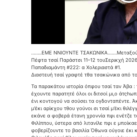
……..ΕΜΕ ΝΝΙΟΥΝΤΕ ΤΣΑΚΩΝΙΚΑ…….Μεταξο
Πέφτα τσαί Παράστσι 11–12 τουΣερικχή 202
Παπαδιαμάντη #222: α Χολεριαστά #1.
Διαστευή τσαί γραφτέ τθα τσακώνικα από τ
Τα παρακάτου ιστορία όπφου τσαί ταν Άβα : 
έχουντε παρατητέ όλοι οι διτσοί μι,ο άτςhωπ
ένι κοντογού να σούσει τα ογδονταπέντε. Άκ
μ’έκι αρίκχου τθου γούνοι σι τσαί μ’έκι θιλ
εκάνε α φοβερά έτανη χροννία πφι ενέτζε τ
Φιλίππου, ύστερα από λιτανίλε πφι ε μποίκαε
φοβερίζουντε το βασιλία Όθωνα ούγοιε έκι κ