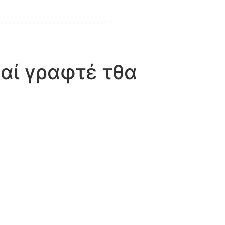
αί γραφτέ τθα