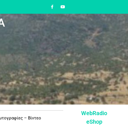
Α
WebRadio
τογραφίες – Βίντεο
eShop