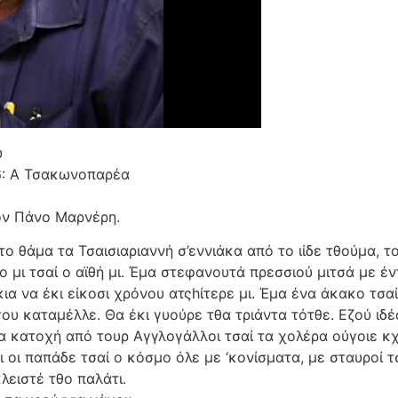
ύ
6: Α Τσακωνοπαρέα
ον Πάνο Μαρνέρη.
το θάμα τα Τσαισιαριαννή σ’εννιάκα από το ιίδε τθούμα, 
ο μι τσαί ο αϊθή μι. Έμα στεφανουτά πρεσσιού μιτσά με έ
ια να έκι είκοσι χρόνου ατςhίτερε μι. Έμα ένα άκακο τσα
έγγου καταμέλλε. Θα έκι γυούρε τθα τριάντα τότθε. Εζού ιδ
α κατοχή από τουρ Αγγλογάλλοι τσαί τα χολέρα ούγοιε κχ
ι οι παπάδε τσαί ο κόσμο όλε με ‘κονίσματα, με σταυροί τ
λειστέ τθο παλάτι.