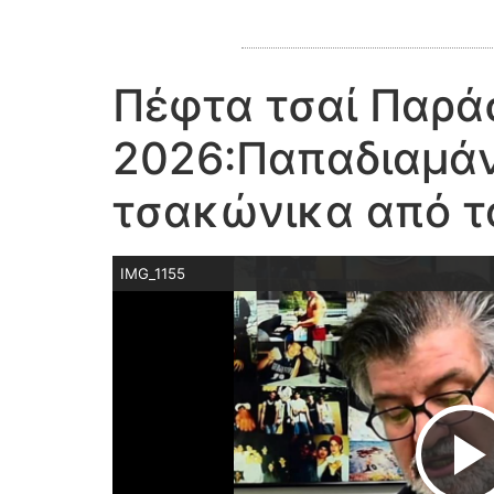
Πέφτα τσαί Παράσ
2026:Παπαδιαμάν
τσακώνικα από τ
IMG_1155