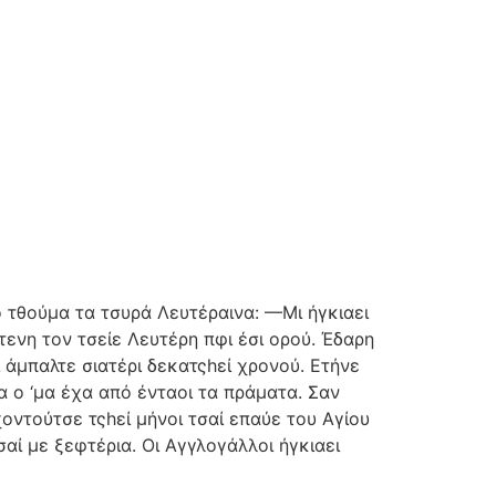
το τθούμα τα τσυρά Λευτέραινα: —Μι ήγκιαει
ντενη τον τσείε Λευτέρη πφι έσι ορού. Έδαρη
ί άμπαλτε σιατέρι δεκατςhεί χρονού. Ετήνε
έα ο ‘μα έχα από ένταοι τα πράματα. Σαν
οντούτσε τςhεί μήνοι τσαί επαύε του Αγίου
σαί με ξεφτέρια. Οι Αγγλογάλλοι ήγκιαει