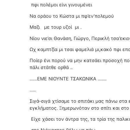
πφι πολέμοι είνι γινουμένει
Να οράου το Κώστα μι πφ’εν’πολεμού
Μαζι
με τουρ υζοί
μι .
Νίου νιε’σι Θανάση, Γιώργο, Περικλή τσα’εκ
Ωχ καμπτζία μι τσαι φαμελιά μι,κακό πφι ε
Ποίερ ένι πορού να μην κατσάει προσοχή που
πάλι στάτθε ορθά ..
……ΕΜΕ ΝΙΟΥΝΤΕ ΤΣΑΚΩΝΙΚΑ …….
…..
Σιγά-σιγά χτίσαμε το σπιτάκι μας πάνω στα 
εγκλήματος. Ξημερωνόταν στο σπίτι και στο
Είχε χάσει τον άντρα της, τα τρία της παλι