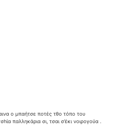
ταινα ο μπαήτσε ποτές τθο τόπο του
ία παλληκάρια σι, τσαι σ’έκι νοιρογούα .