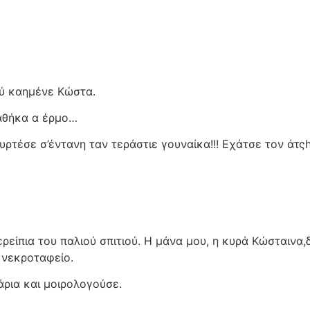
ιού καημένε Κώστα.
παθήκα α έρμο…
ρτέσε σ’έντανη ταν τεράστιε γουναίκα!!! Εχάτσε τον άτςhω
ερείπια του παλιού σπιτιού. Η μάνα μου, η κυρά Κώσταινα
 νεκροταφείο.
κάρια και μοιρολογούσε.