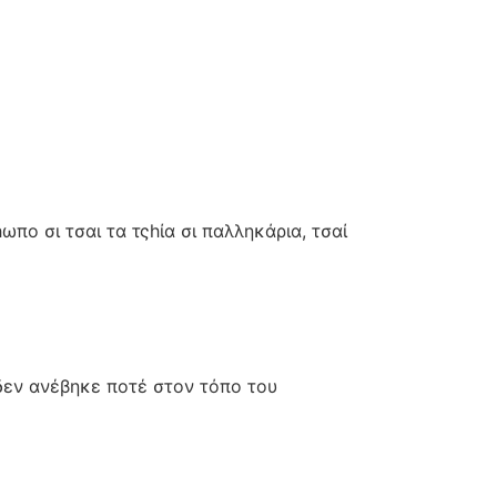
πο σι τσαι τα τςhία σι παλληκάρια, τσαί
,δεν ανέβηκε ποτέ στον τόπο του