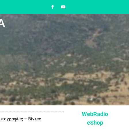
Α
WebRadio
τογραφίες – Βίντεο
eShop