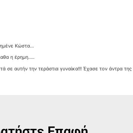
καημένε Κώστα…
παθα η έρημη…..
ά σε αυτήν την τεράστια γυναίκα!!! Έχασε τον άντρα της 
ατήστε Επαφή