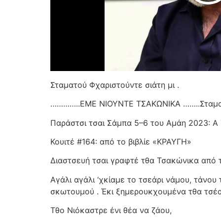
Σταματού Φχαριστούντε σιάτη μι .
…………..ΕΜΕ ΝΙΟΥΝΤΕ ΤΣΑΚΩΝΙΚΑ ……..Σταμ
Παράστσι τσαι Σάμπα 5–6 του Αμάη 2023: 
Κουιτέ #164: από το βιβλίε «ΚΡΑΥΓΗ»
Διαστσευή τσαι γραφτέ τθα Τσακώνικα από τ
Αγάλι αγάλι ‘χκίαμε το τσεάρι νάμου, τάνου
σκωτουμού . Έκι ξημερουκχουμένα τθα τσέα τ
Τθο Νιόκαστρε ένι θέα να ζάου,