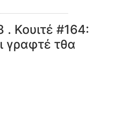
. Κουιτέ #164:
ι γραφτέ τθα