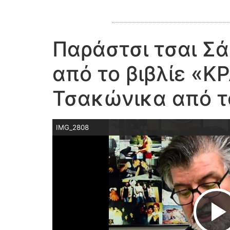
Παράστσι τσαι Σά
από το βιβλίε «Κ
Τσακώνικα από τ
IMG_2808