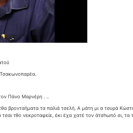
ατού
Α Τσακωνοπαρέα.
ον Πάνο Μαρνέρη . ..
 τθα βρονταήματα τα παλιά τσελή. Α μάτη μι α τσυρά Κώσ
σαι τθο νεκροταφείε, έκι έχα χατέ τον άτσhωπό σι, τα τσh