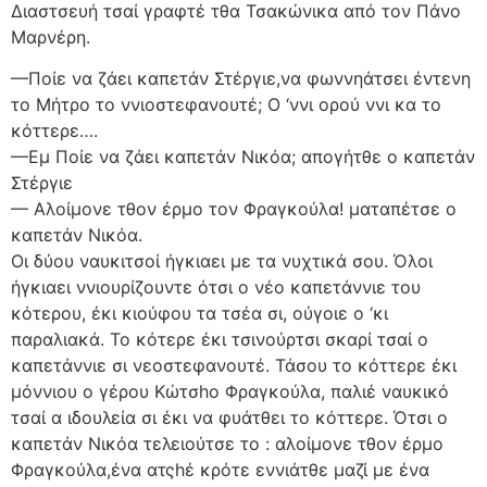
Διαστσευή τσαί γραφτέ τθα Τσακώνικα από τον Πάνο
Μαρνέρη.
—Ποίε να ζάει καπετάν Στέργιε,να φωννηάτσει έντενη
το Μήτρο το ννιοστεφανουτέ; Ο ‘ννι ορού ννι κα το
κόττερε….
—Εμ Ποίε να ζάει καπετάν Νικόα; απογήτθε ο καπετάν
Στέργιε
— Αλοίμονε τθον έρμο τον Φραγκούλα! ματαπέτσε ο
καπετάν Νικόα.
Οι δύου ναυκιτσοί ήγκιαει με τα νυχτικά σου. Όλοι
ήγκιαει ννιουρίζουντε ότσι ο νέο καπετάννιε του
κότερου, έκι κιούφου τα τσέα σι, ούγοιε ο ‘κι
παραλιακά. Το κότερε έκι τσινούρτσι σκαρί τσαί ο
καπετάννιε σι νεοστεφανουτέ. Τάσου το κόττερε έκι
μόννιου ο γέρου Κώτσhο Φραγκούλα, παλιέ ναυκικό
τσαί α ιδουλεία σι έκι να φυάτθει το κόττερε. Ότσι ο
καπετάν Νικόα τελειούτσε το : αλοίμονε τθον έρμο
Φραγκούλα,ένα ατςhέ κρότε εννιάτθε μαζί με ένα