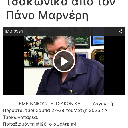
τσακώνικα από τον
Πάνο Μαρνέρη
IMG_0994
Play Video
………….ΕΜΕ ΝΝΙΟΥΝΤΕ ΤΣΑΚΩΝΙΚΑ……….Αγγελική
Παράστσι τσαί Σάμπα 27-28 τουΜάτζη 2025 : Α
Τσακωνοπαρέα.
Παπαδιαμάντη #196: ο άψαλτε #4