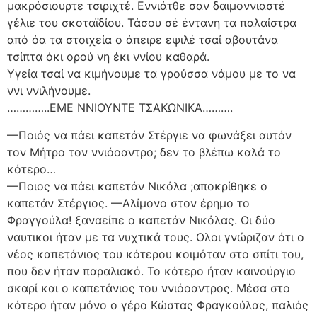
μακρόσιουρτε τσιριχτέ. Εννιάτθε σαν δαιμοννιαστέ
γέλιε του σκοταϊδίου. Τάσου σέ έντανη τα παλαίστρα
από όα τα στοιχεία ο άπειρε εψιλέ τσαί αβουτάνα
τσίπτα όκι ορού νη έκι ννίου καθαρά.
Υγεία τσαί να κιμήνουμε τα γρούσσα νάμου με το να
ννι ννιλήνουμε.
…………..ΕΜΕ ΝΝΙΟΥΝΤΕ ΤΣΑΚΩΝΙΚΑ……….
—Ποιός να πάει καπετάν Στέργιε να φωνάξει αυτόν
τον Μήτρο τον ννιόοαντρο; δεν το βλέπω καλά το
κότερο…
—Ποιος να πάει καπετάν Νικόλα ;αποκρίθηκε ο
καπετάν Στέργιος. —Αλίμονο στον έρημο το
Φραγγούλα! ξαναείπε ο καπετάν Νικόλας. Οι δύο
ναυτικοι ήταν με τα νυχτικά τους. Ολοι γνώριζαν ότι ο
νέος καπετάνιος του κότερου κοιμόταν στο σπίτι του,
που δεν ήταν παραλιακό. Το κότερο ήταν καινούργιο
σκαρί και ο καπετάνιος του ννιόοαντρος. Μέσα στο
κότερο ήταν μόνο ο γέρο Κώστας Φραγκούλας, παλιός