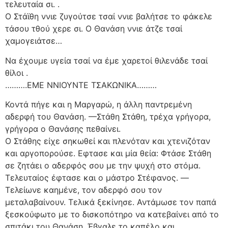
τελευταία σι. .
Ο Στάϊθη ννιε ζυγούτσε τσαί ννιε βαλήτσε το φάκελε
τάσου τθού χερε σι. Ο Θανάση ννιε άτζε τσαί
χαμογειάτσε…
Να έχουμε υγεία τσαί να έμε χαρετοί θιλενάδε τσαί
θίλοι .
……….ΕΜΕ ΝΝΙΟΥΝΤΕ ΤΣΑΚΩΝΙΚΑ………
Κοντά πήγε και η Μαργαρώ, η άλλη παντρεμένη
αδερφή του Θανάση. —Στάθη Στάθη, τρέχα γρήγορα,
γρήγορα ο Θανάσης πεθαίνει.
Ο Στάθης είχε σηκωθεί και πλενόταν και χτενιζόταν
και αργοπορούσε. Εφτασε και μία θεία: Φτάσε Στάθη
σε ζητάει ο αδερφός σου με την ψυχή στο στόμα.
Τελευταίος έφτασε και ο μάστρο Στέφανος. —
Τελείωνε καημένε, τον αδερφό σου τον
μεταλαβαίνουν. Τελικά ξεκίνησε. Αντάμωσε τον παπά
ξεσκούφωτο με το δισκοπότηρο να κατεβαίνει από το
σπιτάκι του Θανάση. Έβγαλε το καπέλο και