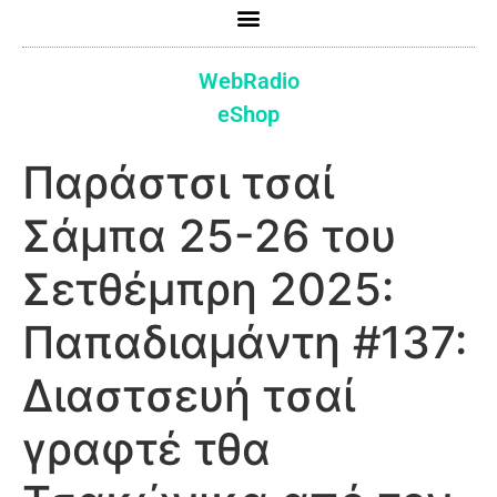
WebRadio
eShop
Παράστσι τσαί
Σάμπα 25-26 του
Σετθέμπρη 2025:
Παπαδιαμάντη #137:
Διαστσευή τσαί
γραφτέ τθα