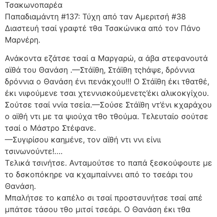
Τσακωνοπαρέα
Παπαδιαμάντη #137: Τύχη από ταν Αμεριτσή #38
Διαστευή τσαί γραφτέ τθα Τσακώνικα από τον Πάνο
Μαρνέρη.
Ανάκοντα εζάτσε τσαί α Μαργαρώ, α άβα στεφανουτά
αϊθά του Θανάση .—Στάϊθη, Στάϊθη τςhάψε, δρόννια
δρόννια ο Θανάση ένι πενάκχου!!! Ο Στάϊθη έκι τθατθέ,
έκι νιφούμενε τσαι χτεννισκούμενετς’έκι αλικοκγίχου.
Σούτσε τσαί ννία τσεία.—Σούσε Στάϊθη ντ’ένι κχαράχου
ο αϊθή ντι με τα ψιούχα τθο τθούμα. Τελευταίο σούτσε
τσαί ο Μάστρο Στέφανε.
—Συγιρίσου καημένε, τον αϊθή ντι ννι είνιι
τσινωνούντε!….
Τελικά τσινήτσε. Ανταμούτσε το παπά ξεσκούφουτε με
το δσκοπόκηρε να κχαμπαίννει από το τσεάρι του
Θανάση.
Μπαλήτσε το καπέλο σι τσαί προστσυνήτσε τσαί απέ
μπάτσε τάσου τθο μιτσί τσεάρι. Ο Θανάση έκι τθα