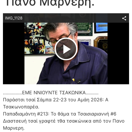
Πάνο Μαρνέρη.
IMG_1128
Play Video
……………ΕΜΕ ΝΝΙΟΥΝΤΕ ΤΣΑΚΩΝΙΚΑ……….
Παράστσι τσαί Σάμπα 22-23 του Αμάη 2026: Α
Τσακωνοπαρέα.
Παπαδιαμάντη #213: Το θάμα τα Τσαισιαριαννή #6
Διαστσευή τσαί γραφτέ τθα τσακώνικα από τον Πανο
Μαρνερη.