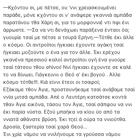
—Κχόντου σι, με πέτσε, ου ‘ννι χρειασκουμένει
παράδε, μόνε κχόντου σι ν’ ανάψερε γκαννιά αμπάδα
παρατάνου τθα Χάρη σι, για το μορφοννιέ ντι πφι ένι
άρρωστε. —Σα να ντι δενάχωει παράξενα ένταοι όα;
γυουρίε τσαί με πέτσε α τσυρά Ερήνη.—Τότθε έκι άλλε
ο κόσμο. Οι αντροίποι ήγκιαει έχουντε αγάκη τσαί
ήγκιαει μοζούντε ο ένα για τον άλλε. Έκι ερέχου
γκανένα πρεσσιού καλοί αντροίποι ογή ένα γυούρε
τσαί τάτσου τθου σhίνοι! Ννί ήγκιαει έχουντε σε καλέ
το να δίνωει. Γιάγκειννι ο Θεό σ’ έκι βογού . Άλλε
κόσμο τότθε!!!. Κιά είννι έτεοι οι τσαιροί;
Εζάκαμε τθον Άγιε, προστσυνήκαμε τσαί ανάβαμε τσαί
ννία μιτσά αμπάδα. Απέ ο Λευτέρη κατσάτσε κοντά
τθαν Άγιε εικόνα, τάσου τον Άγιε, τσαί σάπφου να ννι
έκι παρία νύστα. Εζού μπαήκα να κίου ύο από τα
ννιατά αθάνατε βρύση. Έκι τςεί ά ούρα τα ννιούτθα.
Δροσία, ξαστερία τσαί χαρά Θεού…
Ένι χρίε νάμου να ννιλήνουμε τα γρούσσα νάμου