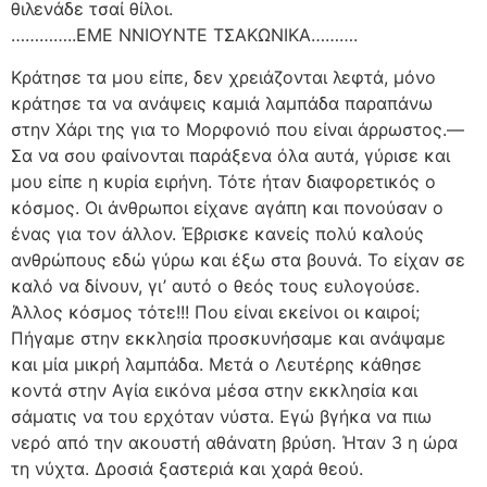
θιλενάδε τσαί θίλοι.
…………..ΕΜΕ ΝΝΙΟΥΝΤΕ ΤΣΑΚΩΝΙΚΑ……….
Κράτησε τα μου είπε, δεν χρειάζονται λεφτά, μόνο
κράτησε τα να ανάψεις καμιά λαμπάδα παραπάνω
στην Χάρι της για το Μορφονιό που είναι άρρωστος.—
Σα να σου φαίνονται παράξενα όλα αυτά, γύρισε και
μου είπε η κυρία ειρήνη. Τότε ήταν διαφορετικός ο
κόσμος. Οι άνθρωποι είχανε αγάπη και πονούσαν ο
ένας για τον άλλον. Έβρισκε κανείς πολύ καλούς
ανθρώπους εδώ γύρω και έξω στα βουνά. Το είχαν σε
καλό να δίνουν, γι’ αυτό ο θεός τους ευλογούσε.
Άλλος κόσμος τότε!!! Που είναι εκείνοι οι καιροί;
Πήγαμε στην εκκλησία προσκυνήσαμε και ανάψαμε
και μία μικρή λαμπάδα. Μετά ο Λευτέρης κάθησε
κοντά στην Αγία εικόνα μέσα στην εκκλησία και
σάματις να του ερχόταν νύστα. Εγώ βγήκα να πιω
νερό από την ακουστή αθάνατη βρύση. Ήταν 3 η ώρα
τη νύχτα. Δροσιά ξαστεριά και χαρά θεού.