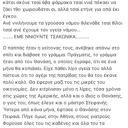
κάτσι σκόνε τσαί άβα φάρμακα τσαί ννιέ πέκαει να
ζάει τθο χωριουδάτσι σι, αλλά τσαί ετήνε για οπά έκι
έγκου.
Ανέ ννιλήνουμε τα γρούσσα νάμου θιλενάδε τσαί θίλοι
τσαί ανέ έχουμε ταν υγεία νάμου…
…….. ΕΜΕ ΝΝΙΟΥΝΤΕ ΤΣΑΚΩΝΙΚΑ………..
Ο παππάς ήταν η γείτονας τους, ανέβηκε απάνω στο
σπίτι και διάβασε το γράμμα. Πράγματις, το γράμμα
ήταν από τον Θανάση, ο οποίος έγραφε, ότι σε ένα
μήνα θα κοπιάσει. Είχε πάθει λίγο υγεία του αλλά
πίστευε ότι το αγέρι της πατρίδας του θα του έκανε
πολύ καλό. Θα έφερνε μαζί του τις μικρές του
οικονομίες. Δεν κιτρίνισαν μόνο η λίρες, τόσα χρόνια
στις χώρες της Αμερικής, αλλά και ο ίδιος ο Θανάσης,
ο γιος του, όπως έλεγε και ο μάστρο Στεφανής.
Ύστερα από κάνα μήνα, έφτασε ο Θανάσης στον
Πειραιά. Πήγε όμως στην Αθήνα, στους γιατρούς.
Φορούσε όλες του τις καδένες και όλα του τα