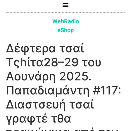
WebRadio
eShop
Δέφτερα τσαί
Τςhίτα28–29 του
Αουνάρη 2025.
Παπαδιαμάντη #117:
Διαστσευή τσαί
γραφτέ τθα