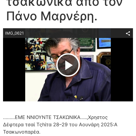
τσακώνικα από τον
Πάνο Μαρνέρη.
IMG_0621
Play Video
………ΕΜΕ ΝΝΙΟΥΝΤΕ ΤΣΑΚΩΝΙΚΑ…..,Χρηστος
Δέφτερα τσαί Τςhίτα 28–29 του Αουνάρη 2025:Α
Τσακωνοπαρέα.