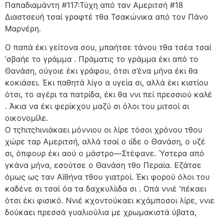
Παπαδιαμάντη #117:Τύχη από ταν Αμεριτσή #18
Διαστσευή τσαί γραφτέ τθα Τσακώνικα από τον Πάνο
Μαρνέρη.
Ο παπά έκι γείτονα σου, μπαήτσε τάνου τθα τσέα τσαί
‘σβαήε το γράμμα . Πράματις το γράμμα έκι από το
Θανάση, ούγοιε έκι γράφου, ότσι σ’ένα μήνα έκι θα
κοκιάσει. Έκι παθητά λίγο α υγεία σι, αλλά έκι κιστίου
ότσι, το αγέρι τα πατρίδα, έκι θα ννι πεί πρεσσιού καλέ
. Άκια να έκι φερίκχου μαζύ σι όλοι του μιτσοί σι
οικονομίλε.
Ο τςhιτςhινιάκαει μόννιου οι λίρε τόσοι χρόνου τθου
χώρε ταρ Αμεριτσή, αλλά τσαί ο ιίδε ο Θανάση, ο υζέ
σι, όπφουρ έκι αού ο μάστρο—Στέφανε. Ύστερα από
γκάνα μήνα, εσούτσε ο Θανάση τθο Περαία. Εζάτσε
όμως ως ταν Αϊθήνα τθου γιατροί. Έκι φορού όλοι του
καδένε σι τσαί όα τα δαχκυλίιδα σι . Οπά ννιέ ‘πέκαει
ότσι έκι φισικό. Ννιέ κχοντούκαει κχάμποσοι λίρε, ννιε
δούκαει πρεσσά γυαλιούλια με χρωμακιστά ύβατα,