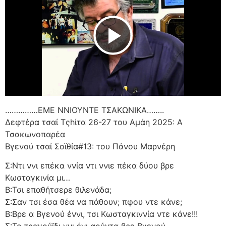
Play Video
……………ΕΜΕ ΝΝΙΟΥΝΤΕ ΤΣΑΚΩΝΙΚΑ……..
Δεφτέρα τσαί Τςhίτα 26-27 του Αμάη 2025: Α
Τσακωνοπαρέα
Βγενού τσαί Σοϊθία#13: του Πάνου Μαρνέρη
Σ:Ντι ννι επέκα ννία ντι ννιε πέκα δύου βρε
Κωσταγκινία μι…
Β:Τσι επαθήτσερε θιλενάδα;
Σ:Σαν τσι έσα θέα να πάθουν; πφου ντε κάνε;
Β:Βρε α Βγενού έννι, τσι Κωσταγκιννία ντε κάνε!!!