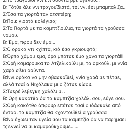
Σ:Το τραγούϊδι ννι ένι αούντα βρε Βγενού…
Β: Τότθε άλε ννι τραγουϊδιστά, τσί ννι έσι μπαμπαλίζα…
Σ:Έσα τα γιορτά ταν ατσιπέρη;
Β:Ποίε γιορτά κολέγισα;
Σ:Τα Γιορτά με τα καμπτζιούλια, τα γιορτά τα γρούσσα
νάμου.
Β: Έμα, πφου δεν έμα…
Σ:Ο οράκα ντι κχίπτα, κιά έσα γκριουφτά;
Β:Όρπα χάμου έμα, όρα μπάτσε έμα χάνα τα γιορτά!!!
Σ:Ορή καμαρούκα το Ατζελικούλι μι, το ορκούλι μι ννία
χαρά σ’έκι αούντα.
Β:Ννι οράκα να μην αβασκαϊθεί, ννία χαρά σε πέτσε,
αλλά τσαί ο Νιχάλακα μι ο ζάτσε κίσου.
Σ:Τσερέ λεβέγκη χαλάλι σι .
Β: Ορή κακότθο όα τα καμπτζία χαλάλι σου, εύγε σου.
Σ:Ορή κακότθο όπφουρ επέτσε τσαί ο ιδάσκαλε από
ένταοι τα καμπτζία θα κχοντουϊθεί α γρούσσα
Β:Να έχωει ταν υγεία σου τα καμπτζία όα να παρήμαει
τς’εννεί να σι καμαρούκχουμε……