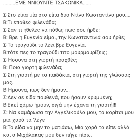
………ΕΜΕ ΝΝΙΟΥΝΤΕ ΤΣΑΚΩΝΙΚΑ……
Σ:Στο είπα μία στο είπα δύο Ντίνα Κωσταντίνα μου….
Β:Τι έπαθες φιλενάδα;
Σ:Σαν τι ήθελες να πάθω; πως σου ήρθε;
Β: Βρε η Ευγενία είμαι, την Κωνσταντινιά σου ήρθε;
Σ:Το τραγούδι το λέει βρε Ευγενία.
Β:τότε πες το τραγούδι τιτο μουρμουρίζεις;
Σ:Ήσουνα στη γιορτή προχθές;
Β: Ποια γιορτή φιλενάδα;
Σ:Στη γιορτή με τα παιδάκια, στη γιορτή της γλώσσας
μας.
Β:Ήμουνα, πως δεν ήμουν…
Σ:Δεν σε είδα πουθενά, που ήσουν κρυμμένη;
Β:Εκεί χάμω ήμουν, σιγά μην έχανα τη γιορτή!!!
Σ: Να καμάρωσα την Αγγελικούλα μου, το κορίτσι μου
μια χαρά τα ‘λέγε
Β:Το είδα να μην το ματιάσω, Μια χαρά τα είπε αλλά
και ο Μιχάλακας μου δεν πήγε πίσω.