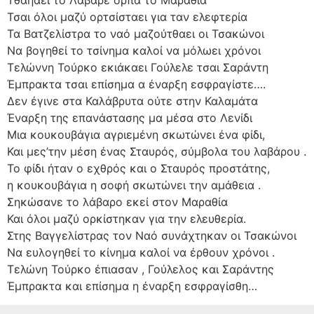
Τθαήαει το Λάβαρε όρπα το Μαραθία
Τσαι όλοι μαζύ ορτσίσταει για ταν ελεφτερία
Τα Βατζελίστρα το ναό μαζούτθαει οι Τσακώνοι
Να βογηθεί το τσίνημα καλοί να μόλωει χρόνοι
Τελώννη Τούρκο εκιάκαει Γούλελε τσαι Σαράντη
Έμπρακτα τσαι επίσημα α έναρξη εσφραγίστε….
Δεν έγινε στα Καλάβρυτα ούτε στην Καλαμάτα
Έναρξη της επανάστασης μα μέσα στο Λενίδι
Μια κουκουβάγια αγριεμένη σκωτώνει ένα φίδι,
Και μες’την μέση ένας Σταυρός, σύμβολα του λαβάρου .
Το φίδι ήταν ο εχθρός και ο Σταυρός προστάτης,
η κουκουβάγια η σοφή σκωτώνει την αμάθεια .
Σηκώσανε το λάβαρο εκεί στον Μαραθία
Και όλοι μαζύ ορκίστηκαν για την ελευθερία.
Στης Βαγγελίστρας τον Ναό συνάχτηκαν οι Τσακώνοι
Να ευλογηθεί το κίνημα καλοί να έρθουν χρόνοι .
Τελώνη Τούρκο έπιασαν , Γούλελος και Σαράντης
Έμπρακτα και επίσημα η έναρξη εσφραγίσθη…