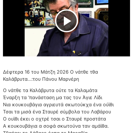
Play Video
Δέφτερα 16 του Μάτζη 2026 Ο νάτθε τθα
Καλάβρυτα…:του Πάνου Μαρνέρη
Ο νάτθε τα Καλάβρυτα ούτε τα Καλαμάτα
Έναρξη τα ‘πανάσταση μα τας τον Άγιε Λίδι
Νια κουκουβάγια αγριευτά σκωτούκχα ένα ούϊθι
Τσαι τα μισά ένα Σταυρέ σύμβολα του Λαβάρου
Ο ουϊθι έκει ο οχτρέ τσαι ο Σταυρέ προστάτα
Α κουκουβάγια α σοφά σκωτούνα ταν αμάϊθα.