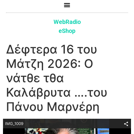
WebRadio
eShop
Δέφτερα 16 του
Μάτζη 2026: Ο
νάτθε τθα
Καλάβρυτα ….του
Πάνου Μαρνέρη
IMG_1009