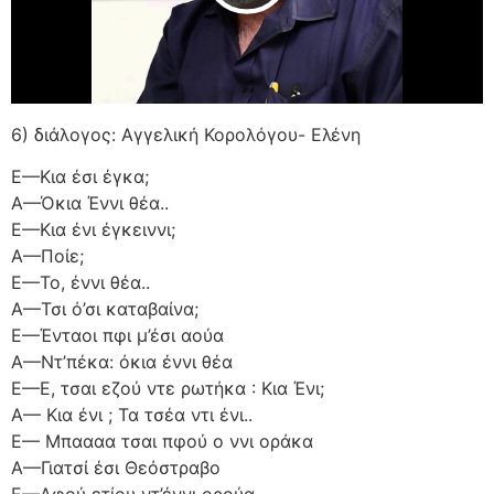
6) διάλογος: Αγγελική Κορολόγου- Ελένη
Ε—Κια έσι έγκα;
Α—Όκια Έννι θέα..
Ε—Κια ένι έγκειννι;
Α—Ποίε;
Ε—Το, έννι θέα..
Α—Τσι ό’σι καταβαίνα;
Ε—Ένταοι πφι μ’έσι αούα
Α—Ντ’πέκα: όκια έννι θέα
Ε—Ε, τσαι εζού ντε ρωτήκα : Κια Ένι;
Α— Κια ένι ; Τα τσέα ντι ένι..
Ε— Μπαααα τσαι πφού ο ννι οράκα
Α—Γιατσί έσι Θεόστραβο