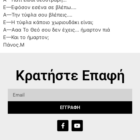
Ε—Εφόσον εσένα σε βλέπω….
Α—Την τύφλα σου βλέπεις….
Ε—Η τύφλα κάποιο χωριουδάκι είναι;
Α—Ααα Το Θεό σου δεν έχεις… ήμαρτον πιά
Ε—Και το ήμαρτον;
Πάνος.Μ
Κρατήστε Επαφή
ΕΓΓΡΑΦΗ