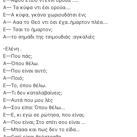
Ε—Αφού ετίου ντ’έννι ορούα …..
Α— Τα κύφα ντι έσι ορούα….
Ε—Α κύφα, γκάνα χωριουδάτσι ένι;
Α— Ααα το Θεό ντι όσι έχα..ήμαρτον πλέα….
Ε— Τσαι το ήμαρτον;
Α—το σημάδι της τσιμουδιάς :αγκαλιές
-Ελένη .
Ε—Που πάς;
Α—Όπου θέλω.
Ε—Που είναι αυτό;
Α—Ποιό;
Ε—Το, όπου θέλω.
Α—Τι δεν καταλαβαίνεις;
Ε—Αυτά που μου λές
Α—Σου είπα: Όπου θέλω…
Ε—Ε, κι εγώ σε ρώτησα, που είναι;
Α—Που είναι; Στο σπίτι σου είναι …
Ε—Μπααα και πως δεν το είδα…
Α—Γιατί είσαι θεόστραβη…