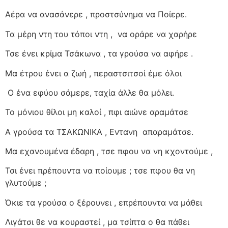
Αέρα να ανασάνερε , προστσύνημα να Ποίερε.
Τα μέρη ντη του τόποι ντη ,
να οράρε να χαρήρε
Τσε ένει κρίμα Τσάκωνα , τα γρούσα να αφήρε .
Μα έτρου ένει α ζωή , περαστσιτσοί έμε όλοι
Ο ένα εφύου σάμερε, ταχία άλλε θα μόλει.
Το μόνιου θίλοι μη καλοί , πφι αιώνε αραμάτσε
Α γρούσα τα ΤΣΑΚΩΝΙΚΑ , Εντανη
απαραμάτσε.
Μα εχανουμένα έδαρη , τσε πφου να νη κχοντούμε ,
Τσι ένει πρέπουντα να ποίουμε ; τσε πφου θα νη
γλυτούμε ;
Όκιε τα γρούσα ο ξέρουνει , επρέπουντα να μάθει
Λιγάτσι θε να κουραστεί , μα τσίπτα ο θα πάθει