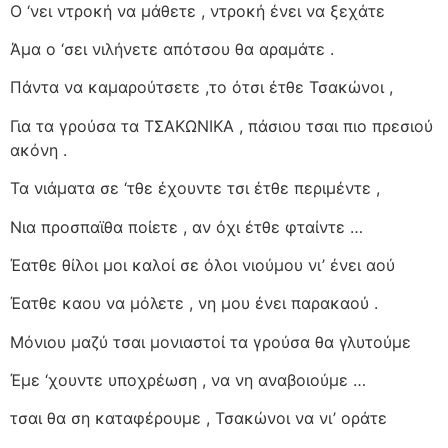
Ο ‘νει ντροκή να μάθετε , ντροκή ένει να ξεχάτε
Άμα ο ‘σει νιλήνετε απότσου θα αραμάτε .
Πάντα να καμαρούτσετε ,το ότσι έτθε Τσακώνοι ,
Για τα γρούσα τα ΤΣΑΚΩΝΙΚΑ , πάσιου τσαι πιο πρεσιού
ακόνη .
Τα νιάματα σε ‘τθε έχουντε τσι έτθε περιμέντε ,
Νια προσπαϊθα ποίετε , αν όχι έτθε φταίντε …
Έατθε θίλοι μοι καλοί σε όλοι νιούμου νι’ ένει αού
Έατθε καου να μόλετε , νη μου ένει παρακαού .
Μόνιου μαζύ τσαι μονιαστοί τα γρούσα θα γλυτούμε
Έμε ‘χουντε υποχρέωση , να νη αναβοιούμε …
τσαι θα ση καταφέρουμε , Τσακώνοι να νι’ οράτε