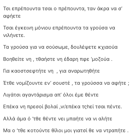
Τσι επρέπουντα τσαι ο πρέπουντα, ταν άκρα να σ’
αφήετε
Τσαι έγκεινη μόνιου επρέπουντα τα γρούσα να
νιλήνετε.
Τα γρούσα για να σούσωμε, δουλέψετε κχιαούα
Βοηθείτε νη , τθαήστε νη έδαρη πφε ‘μοζούα .
Για καοστσεφτήτε νη
, για αναρωτηθήτε
Έτθε νομίζουντε εν’ σουστέ , τα γρούσσα να αφήτε ;
Λιγάτσι αγαντάρισμα απ’ όλοι έμε θέντε
Επέκα νη πρεσοί βολαί ,νι’επέκα τςhεί τσαι πέντε.
Αλλά άμα ό ‘τθε θέντε νει μπαήτε να νι αλήτε
Μα ο ‘τθε κοτούντε θίλοι μοι γιατσί θε να ντραπήτε .