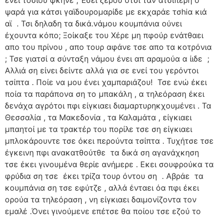
ψαρά για κάτσι γαϊδουρομαρίδε με εκχαράε τσhiα κιά
αϊ . Τσι δηλαδη τα δικά.νάμου κουμπάνια ούνει
έχουντα κόπο; Ξοίκαξε του Χέρε μη πφούρ ενάτθαει
απο του πρίνου , απο τουρ αφάνε τσε απο τα κοτρόνια
; Τσε γιατσί α σύνταξη νάμου ένει απ αραμούα α ίιδε ;
Αλλιά ση είνει δείντε αλλά για σε ενεί του γερόντοι
τσίπτα . Ποίε να μου ένει χαμπαριάζου! Τσε ενώ έκει
ποία τα παράπονα ση το μπακάλη , α τηλεόραση έκει
δενάχα αγρότοι πφι είγκιαει διαμαρτυρηκχουμένει . Τα
Θεσσαλία , τα Μακεδονία , τα Καλαμάτα , είγκιαει
μπαητοί με τα τρακτέρ του πορίλε τσε ση είγκιαει
μπλοκάρουντε τσε όκει περούντα τσίπτα . Τυχήτσε τσε
έγκεινη πφι ανακατθούτθε τα δικά ση αγανάχκηση
τσε έκει γινουμένα θερίε ανήμερε . Εκει σουφρούκα τα
φρύδια ση τσε έκει τρίζα τουρ όντου ση . Αβράε τα
κουμπάνια ση τσε εφύτζε , αλλά ένταει όα πφι έκει
ορούα τα τηλεόραση , νη είγκιαει δαιμονίζοντα τον
εμαλέ .Όνει γινούμενε επέτσε θα ποίου τσε εζού το