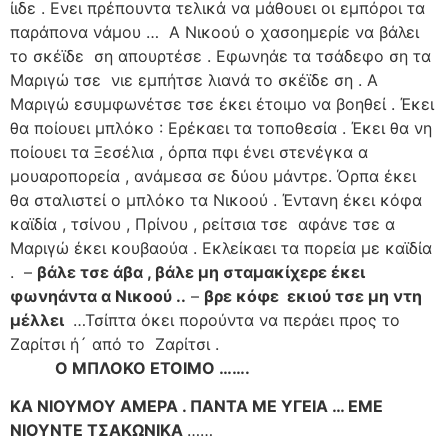
ίιδε . Ενει πρέπουντα τελικά να μάθουει οι εμπόροι τα
παράπονα νάμου … Α Νικοού ο χασοημερίε να βάλει
το σκέϊδε ση απουρτέσε . Εφωνηάε τα τσάδεφο ση τα
Μαριγώ τσε νιε εμπήτσε λιανά το σκέϊδε ση . Α
Μαριγώ εσυμφωνέτσε τσε έκει έτοιμο να βοηθεί . Έκει
θα ποίουει μπλόκο : Ερέκαει τα τοποθεσία . Έκει θα νη
ποίουει τα Ξεσέλια , όρπα πφι ένει στενέγκα α
μουαροπορεία , ανάμεσα σε δύου μάντρε. Όρπα έκει
θα σταλιστεί ο μπλόκο τα Νικοού . Έντανη έκει κόφα
καϊδία , τσίνου , Πρίνου , ρείτσια τσε αφάνε τσε α
Μαριγώ έκει κουβαούα . Εκλείκαει τα πορεία με καϊδία
. –
βάλε τσε άβα , βάλε μη σταμακίχερε έκει
φωνηάντα α Νικοού ..
–
βρε κόφε εκιού τσε μη ντη
μέλλει
…Τσίπτα όκει πορούντα να περάει προς το
Ζαρίτσι ή´ από το Ζαρίτσι .
Ο ΜΠΛΟΚΟ ΕΤΟΙΜΟ …….
ΚΑ ΝΙΟΥΜΟΥ ΑΜΕΡΑ . ΠΑΝΤΑ ΜΕ ΥΓΕΙΑ … ΕΜΕ
ΝΙΟΥΝΤΕ ΤΣΑΚΩΝΙΚΑ
……