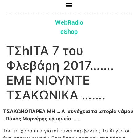
WebRadio
eShop
ΤΣhITA 7 του
Φλεβάρη 2017…….
ΕΜΕ ΝΙΟΥΝΤΕ
ΤΣΑΚΩΝΙΚΑ …….
ΤΣΑΚΩΝΟΠΑΡΕΑ ΜΗ … Α συνέχεια τα ιστορία νάμου
. Πάνος Μαρνέρης ερμηνεία ……
Τσε τα χαρούπια γιατσί ούνει ακριβέντα ; Το Άι γιατσι
ένει τόσιου φκηνέ ; Έσει ξέρου ότσι ταν ατσιπέρη ο