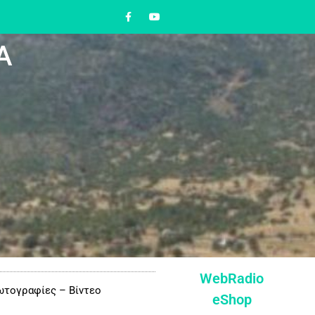
Α
WebRadio
τογραφίες – Βίντεο
eShop