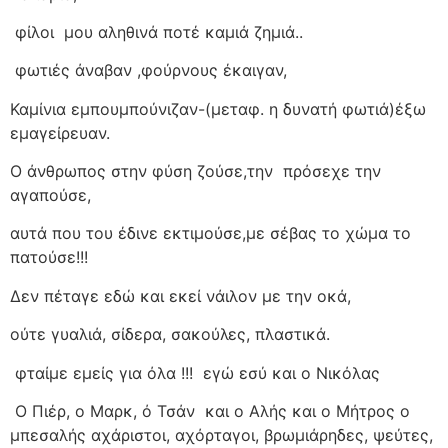
φίλοι
μου αληθινά ποτέ καμιά ζημιά..
φωτιές άναβαν ,φούρνους έκαιγαν,
Καμίνια εμπουμπούνιζαν-(μεταφ. η δυνατή φωτιά)έξω
εμαγείρευαν.
Ο άνθρωπος στην φύση ζούσε,την
πρόσεχε την
αγαπούσε,
αυτά που του έδινε εκτιμούσε,με σέβας το χώμα το
πατούσε!!!
Δεν πέταγε εδώ και εκεί νάιλον με την οκά,
ούτε γυαλιά, σίδερα, σακούλες, πλαστικά.
φταίμε εμείς για όλα !!!
εγώ εσύ και ο Νικόλας
Ο Πιέρ, ο Μαρκ, ό Τσάν
και ο Αλής και ο Μήτρος ο
μπεσαλής αχάριστοι, αχόρταγοι, βρωμιάρηδες, ψεύτες,