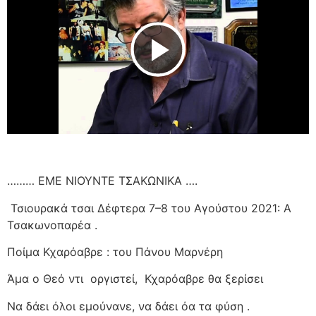
Play Video
……… ΕΜΕ ΝΙΟΥΝΤΕ ΤΣΑΚΩΝΙΚΑ ….
Τσιουρακά τσαι Δέφτερα 7–8 του Αγούστου 2021: Α
Τσακωνοπαρέα .
Ποίμα Κχαρόαβρε : του Πάνου Μαρνέρη
Άμα ο Θεό ντι
οργιστεί,
Κχαρόαβρε θα ξερίσει
Να δάει όλοι εμούνανε, να δάει όα τα φύση .