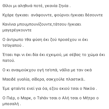
Θίλοι μι αληθινά ποτέ, γκανία ζηνία .
Κχάρε ήγκιαει
ανάφουντε, φούρνοι ήγκιαει δέσουντε
Κανίνια μπουμπουνίζουντε,τάτσου ήγκιαει
μαγερέγκουντε
Ο άντρωπο τθα φύση έκι ζού προσέχου νι έκι
τσ’αγαπού .
Έταει πφι νι έκι δία έκι εχκιμού, με σέβας το χώμα έκι
πατού.
Ο κι αναιμούκχου ογή τσ’οπά, νάϊλα με ταν οκά
Μαειδέ γυαλία, σίδερα, σακχούλε πλαστικά..
Έμε φταίντε ενεί για όα, εζου εκιού τσαι ο Νικόα .
Ο Πιέρ, ο Μαρκ, ο Τshάν τσαι ο Αλή τσαι ο Μήτρο ο
μπεσαλή .