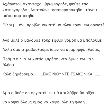
Αχάριστοι, αχόνταχοι, βρωμιάρηδε, ψεύτε τσαι
κατεργάρηδε . Απατεώνε, καοπερασάκηδε , τάνου
απ’όα παρτάκηδε …
Θίλοι μι
ένι
προβλημακιστέ μα πλέκιεριου ένι οργιστέ
,
Ανέ μαλέ ο βάλουμε τουρ εψιλοί νάμου θα μπάλουμε
Αλλα άμα στραβουθούμε ίσως να συμμορφουθούμε,
Πράμα πφι ο ‘νι κιστίου,πρέπουντα όμως ένι να νι
άλήου….
Καλέ ξημέρουμα. … …ΕΜΕ ΝΙΟΥΝΤΕ ΤΣΑΚΩΝΙΚΑ ……
Άμα ο θεός σε οργιστεί φωτιά και λάβρα θα ρίξει
να κάψει όλους εμάς να κάψει όλη τη φύση .