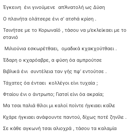
Έγκεινη
ένι γινούμενε
απ’Ανατολή ως Δύση
Ο πλανήτα ολάτσερε ένι σ’ ατσhά κρίση .
Τσινήτσε με το Κορωναϊό , τάσου να μ’εκλείκαει με το
στανιό
Μιλιούνια εσκωρέτθαει,
ομαδικά κχακχούτθαει .
Έδαρη ο κχαρόαβρε, α φύση όα αμπρούτσε
Βιβλικά ένι
συντέλεια ταν γής πφ’ εντούτσε .
Τάχατες όα ένταει
κολλέγοι είνι τυχαία ;
Φταίου ένι ο άντρωπο; Γιατσί είνι όα ακραία;
Μα τσαι παλιά θίλοι μι καλοί ποίντε ήγκιαει καΐλε
Κχάρε ήγκιαει ανάφουντε παντού, δίχως ποτέ ζηνίλε .
Σε κάθε αγκωνή τσαι αλιοχρά , τάσου τα καλαμία