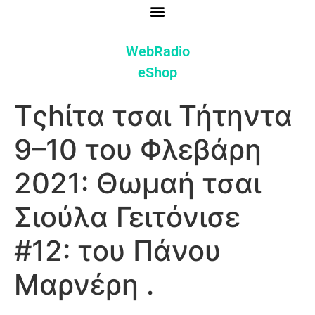
WebRadio
eShop
Τςhίτα τσαι Τήτηντα
9–10 του Φλεβάρη
2021: Θωμαή τσαι
Σιούλα Γειτόνισε
#12: του Πάνου
Μαρνέρη .