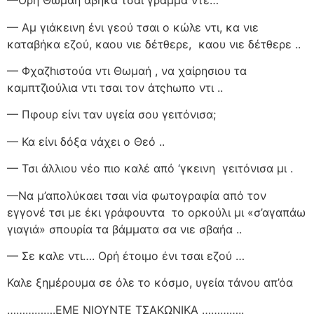
—Ορή Θωμαή αβήκα τσαι γράμμα ντε…
— Αμ γιάκεινη ένι γεού τσαι ο κώλε ντι, κα νιε
καταβήκα εζού, καου νιε δέτθερε,
καου νιε δέτθερε ..
— Φχαζhιστούα ντι Θωμαή , να χαίρησιου τα
καμπτζιούλια ντι τσαι τον άτςhωπο ντι ..
— Πφουρ είνι ταν υγεία σου γειτόνισα;
— Κα είνι δόξα νάχει ο Θεό ..
— Τσι άλλιου νέο πιο καλέ από ‘γκεινη
γειτόνισα μι .
—Να μ’απολύκαει τσαι νία φωτογραφία από τον
εγγονέ τσι με έκι γράφουντα
το ορκούλι μι «σ’αγαπάω
γιαγιά» σπουρία τα βάμματα σα νιε σβαήα ..
— Σε καλε ντι…. Ορή έτοιμο ένι τσαι εζού …
Καλε ξημέρουμα σε όλε το κόσμο, υγεία τάνου απ’όα
…………….ΕΜΕ ΝΙΟΥΝΤΕ ΤΣΑΚΩΝΙΚΑ …………..