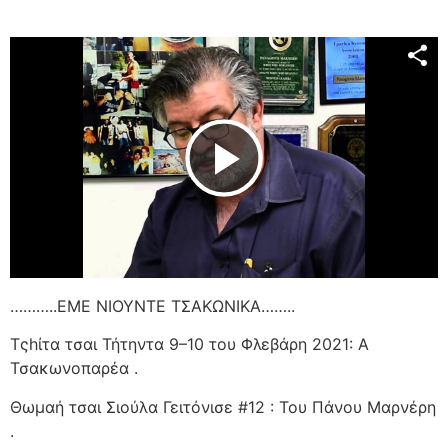
Play Video
………..ΕΜΕ ΝΙΟΥΝΤΕ ΤΣΑΚΩΝΙΚΑ……..
Τςhίτα τσαι Τήτηντα 9–10 του Φλεβάρη 2021: Α
Τσακωνοπαρέα .
Θωμαή τσαι Σιούλα Γειτόνισε #12 : Του Πάνου Μαρνέρη
.