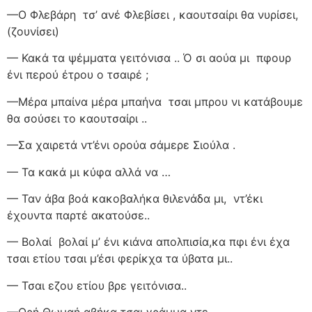
—Ο Φλεβάρη
τσ’ ανέ Φλεβίσει , καουτσαίρι θα νυρίσει,
(ζουνίσει)
— Κακά τα ψέμματα γειτόνισα .. Ό σι αούα μι
πφουρ
ένι περού έτρου ο τσαιρέ ;
—Μέρα μπαίνα μέρα μπαήνα
τσαι μπρου νι κατάβουμε
θα σούσει το καουτσαίρι ..
—Σα χαιρετά ντ’ένι ορούα σάμερε Σιούλα .
— Τα κακά μι κύφα αλλά να …
— Ταν άβα βοά κακοβαλήκα θιλενάδα μι,
ντ’έκι
έχουντα παρτέ ακατούσε..
— Βολαί
βολαί μ’ ένι κιάνα απολπισία,κα πφι ένι έχα
τσαι ετίου τσαι μ’έσι φερίκχα τα ύβατα μι..
— Τσαι εζου ετίου βρε γειτόνισα..