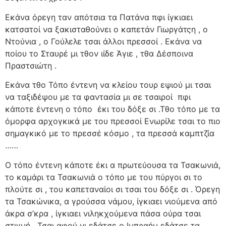
Εκάνα όρεγη ταν απότσια τα Πατάνα πφι ίγκιαει
κατσατοί να ξακισταθούνει ο καπετάν Γιωργάτςη , ο
Ντούνια , ο Γούλελε τσαι άλλοι πρεσσοί . Εκάνα να
ποίου το Σταυρέ μι τθον ιίδε Άγιε , τθα Δέσποινα
Πραστσιώτη .
Εκάνα τθο Τόπο έντενη να κλείου τουρ εψιού μι τσαι
να ταξιδέψου με τα φαντασία μι σε τσαιροί
πφι
κάποτε έντενη ο τόπο
έκι του δόξε σι .Τθο τόπο με τα
όμορφα αρχογκικά με του πρεσσοί Ενωρίλε τσαι το πιο
σημαγκικό με το πρεσσέ κόσμο , τα πρεσσά καμπτζία
……
Ο τόπο έντενη κάποτε έκι α πρωτεύουσα τα Τσακωνιά,
το καμάρι τα Τσακωνιά ο τόπο με του πύργοι σι το
πλούτε σι , του καπεταναίοι σι τσαι του δόξε σι . Όρεγη
τα Τσακώνικα, α γρούσσα νάμου, ίγκιαει νιούμενα από
άκρα σ’κρα , ίγκιαει νιληκχούμενα πάσα ούρα τσαι
στιγμή . Τσαι αφού νι εδάτσε ο Ιμπραήμ εδάτσε τα