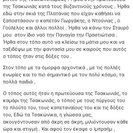
της Τσακωνιάς κατά τους Βυζαντινούς χρόνους . Ήρθα
εδώ στην σκιά της Πλατάνας που είχαν καθήσει να
ξαποστάσουν ο καπετάν Γιωργάκης, ο Ντούνιας , ο
Γούλελος και άλλοι πολλοί . Ήρθα να κάνω τον Σταυρό
μου
στον ίδιο ναό την Παναγία την Πραστιώτισα .
Ήρθα στον τόπο αυτό να κλείσω τα μάτια μου και να
ταξιδέψω με την φαντασία μου σε καιρούς που αυτός
ο τόπος ήταν στις δόξες του .
Στον τόπο με τα όμορφα αρχοντικά , με τις πολλές
ενωρίες και το πιο σημαντικό με τον πολύ κόσμο, τα
πολλά παιδιά .
Ο τόπος αυτός ήταν η πρωτεύουσα της Τσακωνιάς, το
καμάρι της Τσακωνιάς, ο τόπος με τους πύργους του
το πλούτο του, τους καπεταναίους του και τις δόξες
του, Εδώ τα Τσακώνικα, η γλώσσα μας,
ακουγόντουσαν από άκρη σε άκρη, μιλιόντουσαν κάθε
ώρα και στιγμή . Και αφού τον έκαψε ο Ιμπραήμ ,