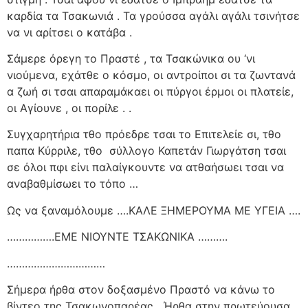
καρδία τα Τσακωνιά . Τα γρούσσα αγάλι αγάλι τσινήτσε
να νι αρίτσει ο κατάβα .
Σάμερε όρεγη το Πραστέ , τα Τσακώνικα ου ‘νι
νιούμενα, εχάτθε ο κόσμο, οι αντροίποι σι τα ζωντανά
α ζωή σι τσαι απαραμάκαει οι πύργοι έρμοι οι πλατείε,
οι Αγίουνε , οι πορίλε . .
Συγχαρητήρια τθο πρόεδρε τσαι το Επιτελείε σι, τθο
παπα Κύρριλε, τθο
σύλλογο Καπετάν Γιωργάτση τσαι
σε όλοι πφι είνι παλαίγκουντε να ατθαήσωει τσαι να
αναβαθμίσωει το τόπο …
Ως να ξαναμόλουμε ….ΚΑΛΕ ΞΗΜΕΡΟΥΜΑ ΜΕ ΥΓΕΙΑ ….
…………….ΕΜΕ ΝΙΟΥΝΤΕ ΤΣΑΚΩΝΙΚΑ ……….
……………………………
Σήμερα ήρθα στον δοξασμένο Πραστό να κάνω το
βίντεο της Τσακωνοπαρέας . Ήρθα στην πρωτεύουσα