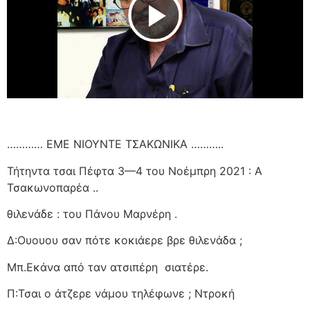
Play Video
………… ΕΜΕ ΝΙΟΥΝΤΕ ΤΣΑΚΩΝΙΚΑ ………..
Τήτηντα τσαι Πέφτα 3—4 του Νοέμπρη 2021 : Α
Τσακωνοπαρέα ..
θιλενάδε : του Πάνου Μαρνέρη .
Δ:Ουουου σαν πότε κοκιάερε βρε θιλενάδα ;
Μπ.Εκάνα από ταν ατσιπέρη
σιατέρε.
Π:Τσαι ο άτζερε νάμου τηλέφωνε ; Ντροκή