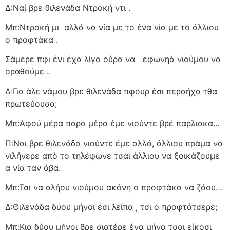
Δ:Ναί βρε θιλενάδα Ντροκή ντι .
Μπ:Ντροκή μι
αλλά να νία με το ένα νία με το άλλιου
ο προφτάκα .
Σάμερε πφι ένι έχα λίγο ούρα να
εφωνηά νιούμου να
οραθούμε ..
Δ:Για άλε νάμου βρε θιλενάδα πφουρ έσι περαήχα τθα
πρωτεύουσα;
Μπ:Αφού μέρα παρα μέρα έμε νιούντε βρέ παρλιακα…
Π:Ναι βρε θιλενάδα νιούντε έμε αλλά, άλλιου πράμα να
νιλήνερε από το τηλέφωνε τσαι άλλιου να ξοικάζουμε
α νία ταν άβα.
Μπ:Τσι να αλήου νιούμου ακόνη ο προφτάκα να ζάου…
Δ:Θιλενάδα δύου μήνοι έσι λείπα , τσι ο προφτάτσερε;
Μπ:Κια δύου μήνοι βρε σιατέρε ένα μήνα τσαι είκοσι