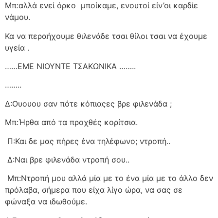
Μπ:αλλά ενεί όρκο
μποίκαμε, ενουτοί είν’οι καρδίε
νάμου.
Κα να περαήχουμε θιλενάδε τσαι θίλοι τσαι να έχουμε
υγεία .
……ΕΜΕ ΝΙΟΥΝΤΕ ΤΣΑΚΩΝΙΚΑ ……..
……..
Δ:Ουουου σαν πότε κόπιαςες βρε φιλενάδα ;
Μπ:Ήρθα από τα προχθές κορίτσια.
Π:Και δε μας πήρες ένα τηλέφωνο; ντροπή..
Δ:Ναι βρε φιλενάδα ντροπή σου..
Μπ:Ντροπή μου αλλά μία με το ένα μία με το άλλο δεν
πρόλαβα, σήμερα που είχα λίγο ώρα, να σας σε
φώναξα να ιδωθούμε.