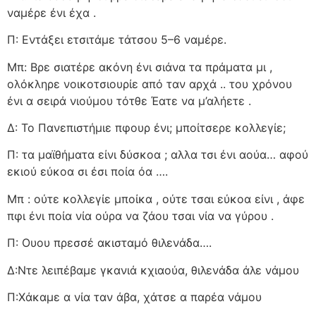
ναμέρε ένι έχα .
Π: Εντάξει ετσιτάμε τάτσου 5–6 ναμέρε.
Μπ: Βρε σιατέρε ακόνη ένι σιάνα τα πράματα μι ,
ολόκληρε νοικοτσιουρίε από ταν αρχά .. του χρόνου
ένι α σειρά νιούμου τότθε Έατε να μ’αλήετε .
Δ: Το Πανεπιστήμιε πφουρ ένι; μποίτσερε κολλεγίε;
Π: τα μαϊθήματα είνι δύσκοα ; αλλα τσι ένι αούα… αφού
εκιού εύκοα σι έσι ποία όα ….
Μπ : ούτε κολλεγίε μποίκα , ούτε τσαι εύκοα είνι , άφε
πφι ένι ποία νία ούρα να ζάου τσαι νία να γύρου .
Π: Ουου πρεσσέ ακισταμό θιλενάδα….
Δ:Ντε λειπέβαμε γκανιά κχιαούα, θιλενάδα άλε νάμου
Π:Χάκαμε α νία ταν άβα, χάτσε α παρέα νάμου