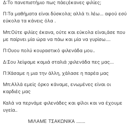
Δ:Το πανεπιστήμιο πως πάει;έκανες φιλίες;
Π:Τα μαθήματα είναι δύσκολα; αλλά τι λέω… αφού εσύ
εύκολα τα κάνεις όλα .
Μπ:Ούτε φιλίες έκανα, ούτε και εύκολα είναι,άσε που
με παίρνει μία ώρα να πάω και μία να γυρίσω….
Π:Ουου πολύ κουραστικό φιλενάδα μου..
Δ:Σου λείψαμε καμιά σταλιά ;φιλενάδα πες μας…
Π:Χάσαμε η μια την άλλη, χάλασε η παρέα μας
Μπ:Αλλά εμείς όρκο κάναμε, ενωμένες είναι οι
καρδιές μας
Καλά να περνάμε φιλενάδες και φίλοι και να έχουμε
υγεία..
ΜΙΛΑΜΕ ΤΣΑΚΩΝΙΚΑ …….