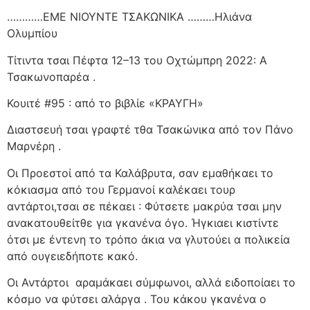
…………ΕΜΕ ΝΙΟΥΝΤΕ ΤΣΑΚΩΝΙΚΑ ………Ηλιάνα
Ολυμπίου
Τίτιντα τσαι Πέφτα 12–13 του Οχτώμπρη 2022: Α
Τσακωνοπαρέα .
Κουιτέ #95 : από το βιβλίε «ΚΡΑΥΓΗ»
Διαστσευή τσαι γραφτέ τθα Τσακώνικα από τον Πάνο
Μαρνέρη .
Οι Προεστοί από τα Καλάβρυτα, σαν εμαθήκαει το
κόκιασμα από του Γερμανοί καλέκαει τουρ
αντάρτοι,τσαι σε πέκαει : Φύτσετε μακρύα τσαι μην
ανακατουθείτθε για γκανένα όγο. Ήγκιαει κιστίντε
ότσι με έντενη το τρόπο άκια να γλυτούει α πολικεία
από ουγειεδήποτε κακό.
Οι Αντάρτοι
αραμάκαει σύμφωνοι, αλλά ειδοποίαει το
κόσμο να φύτσει αλάργα . Του κάκου γκανένα ο