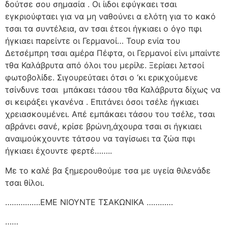
δούτσε σου σημασία . Οι ίιδοι εφύγκαει τσαι
εγκριούφταει για να μη ναθούνει α ελότη για το κακό
τσαι τα συντέλεια, αν τσαι έτεοι ήγκιαει ο όγο πφι
ήγκιαει παρείντε οι Γερμανοί… Τουρ ενία του
Δετσέμπρη τσαι αμέρα Πέφτα, οι Γερμανοί είνι μπαίντε
τθα Καλάβρυτα από όλοι του μερίλε. Ξερίαει λετσοί
φωτοβολίδε. Σιγουρεύταει ότσι ο ‘κι ερικχούμενε
τσίνδυνε τσαι
μπάκαει τάσου τθα Καλάβρυτα δίχως να
σι κειράξει γκανένα . Επιτάνει όσοι τσέλε ήγκιαει
χρειασκουμένει. Απέ εμπάκαει τάσου του τσέλε, τσαι
αβράνει σανέ, κρίσε βρώνη,άχουρα τσαι σι ήγκιαει
αναιμούκχουντε τάτσου να ταγίσωει τα ζώα πφι
ήγκιαει έχουντε φερτέ……..
Με το καλέ βα ξημερουθούμε τσα με υγεία θιλενάδε
τσαι θίλοι.
…………….ΕΜΕ ΝΙΟΥΝΤΕ ΤΣΑΚΩΝΙΚΑ …………
……