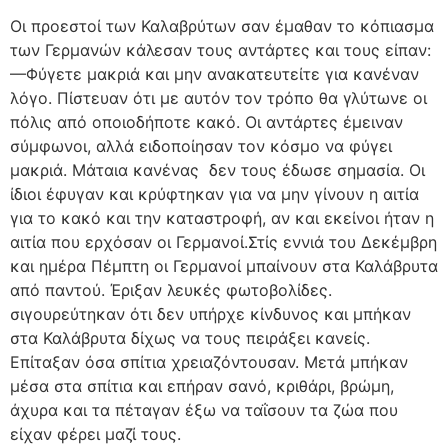
Οι προεστοί των Καλαβρύτων σαν έμαθαν το κόπιασμα
των Γερμανών κάλεσαν τους αντάρτες και τους είπαν:
—Φύγετε μακριά και μην ανακατευτείτε για κανέναν
λόγο. Πίστευαν ότι με αυτόν τον τρόπο θα γλύτωνε οι
πόλις από οποιοδήποτε κακό. Οι αντάρτες έμειναν
σύμφωνοι, αλλά ειδοποίησαν τον κόσμο να φύγει
μακριά. Μάταια κανένας
δεν τους έδωσε σημασία. Οι
ίδιοι έφυγαν και κρύφτηκαν για να μην γίνουν η αιτία
για το κακό και την καταστροφή, αν και εκείνοι ήταν η
αιτία που ερχόσαν οι Γερμανοί.Στίς εννιά του Δεκέμβρη
και ημέρα Πέμπτη οι Γερμανοί μπαίνουν στα Καλάβρυτα
από παντού. Έριξαν λευκές φωτοβολίδες.
σιγουρεύτηκαν ότι δεν υπήρχε κίνδυνος και μπήκαν
στα Καλάβρυτα δίχως να τους πειράξει κανείς.
Επίταξαν όσα σπίτια χρειαζόντουσαν. Μετά μπήκαν
μέσα στα σπίτια και επήραν σανό, κριθάρι, βρώμη,
άχυρα και τα πέταγαν έξω να ταΐσουν τα ζώα που
είχαν φέρει μαζί τους.