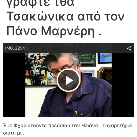
γραφτέ τθα
Τσακώνικα από τον
Πάνο Μαρνέρη .
IMG_2294
Play Video
Έμε Φχαριστούντε πρεσσιου ταν Ηλιάνα . Συχαρητήρια
σιάτη μι .