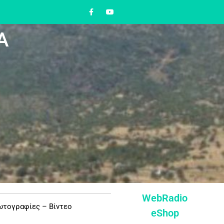
Α
WebRadio
τογραφίες – Βίντεο
eShop