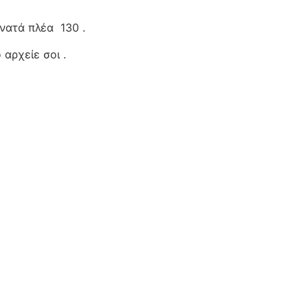
 νατά πλέα
130 .
 αρχείε σοι .