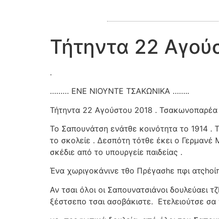
Τήτηντα 22 Αγούσ
.
……… ΕΝΕ ΝΙΟΥΝΤΕ ΤΣΑΚΩΝΙΚΑ ……..
Τήτηντα 22 Αγούστου 2018 . Τσακωνοπαρέα
Το Σαπουνάτση ενάτθε κοινότητα το 1914 . 
το σκολείε . Δεσπότη τότθε έκει ο Γερμανέ 
σκέδιε από το υπουργείε παιδείας .
Ένα χωριγοκάνινε τθο Πρέγασhε πφι ατςhοίπ
Αν τσαι όλοι οι Σαπουνατσιάνοι δουλεύαει τ
ξέστσεπο τσαι ασοβάκιστε.
Ετελειούτσε σα 