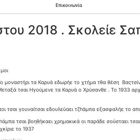
Επικοινωνία
του 2018 . Σκολείε Σ
 μοι
Το μοναστήρι τα Καρυά εδωρήε το χτήμα τθα θέση
Βαςτσί
Μεταξά τσαι Ηγούμενε τα Καρυά ο Χρύσανθε . Το 1933 αρχ
οι τσαι γουναίτσαι εδουλεύαει τζhάμπα εξασφαλήε το απ
ζhάμπα τσαι βοηθήκαει χρημακικά οι παράδε σούσταει τσαι
χκίριε το 1937