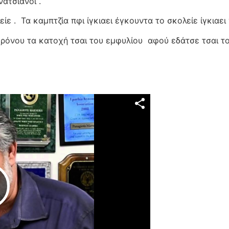
ατσιάνοι .
ίε .
Τα καμπτζία πφι ίγκιαει έγκουντα το σκολείε ίγκιαει
χρόνου τα κατοχή τσαι του εμφυλίου
αφού εδάτσε τσαι το
Play Video