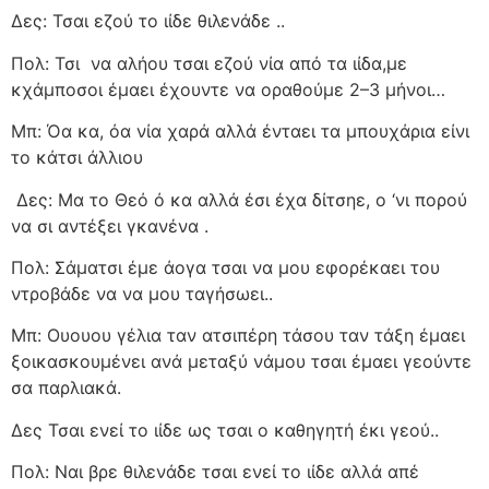
Δες: Τσαι εζού το ιίδε θιλενάδε ..
Πολ: Τσι
να αλήου τσαι εζού νία από τα ιίδα,με
κχάμποσοι έμαει έχουντε να οραθούμε 2–3 μήνοι…
Μπ: Όα κα, όα νία χαρά αλλά ένταει τα μπουχάρια είνι
το κάτσι άλλιου
Δες: Μα το Θεό ό κα αλλά έσι έχα δίτσηε, ο ‘νι πορού
να σι αντέξει γκανένα .
Πολ: Σάματσι έμε άογα τσαι να μου εφορέκαει του
ντροβάδε να να μου ταγήσωει..
Μπ: Ουουου γέλια ταν ατσιπέρη τάσου ταν τάξη έμαει
ξοικασκουμένει ανά μεταξύ νάμου τσαι έμαει γεούντε
σα παρλιακά.
Δες Τσαι ενεί το ιίδε ως τσαι ο καθηγητή έκι γεού..
Πολ: Ναι βρε θιλενάδε τσαι ενεί το ιίδε αλλά απέ