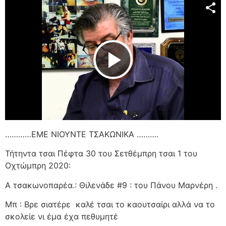
Play Video
…………ΕΜΕ ΝΙΟΥΝΤΕ ΤΣΑΚΩΝΙΚΑ ……….
Τήτηντα τσαι Πέφτα 30 του Σετθέμπρη τσαι 1 του
Οχτώμπρη 2020:
Α τσακωνοπαρέα.: Θιλενάδε #9 : του Πάνου Μαρνέρη .
Μπ : Βρε σιατέρε
καλέ τσαι το καουτσαίρι αλλά να το
σκολείε νι έμα έχα πεθυμητέ