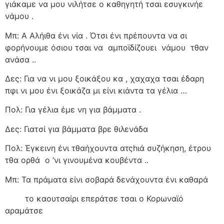
γιάκαμε να μου νιλήτσε ο καθηγητή τσαι εσυγκινήε
νάμου .
Μπ: Α Αλήιθα ένι νία . Ότσι ένι πρέπουντα να σι
φορήνουμε όσιου τσαι να
αμποϊδίζουει
νάμου
τθαν
ανάσα ..
Δες: Για να νι μου ξοικάξου κα , χαχαχα τσαι έδαρη
πφι νι μου ένι ξοικάζα μι είνι κιάντα τα γέλια …
Πολ: Για γέλια έμε νη για βάμματα .
Δες: Γιατσί για βάμματα βρε θιλενάδα
Πολ: Έγκεινη ένι τθαήχουντα ατςhιά συζήκηση, έτρου
τθα ορθά
ο ‘νι γινουμένα κουβέντα ..
Μπ: Τα πράματα είνι σοβαρά δενάχουντα ένι καθαρά
το καουτσαίρι επεράτσε τσαι ο Κορωναϊό
αραμάτσε