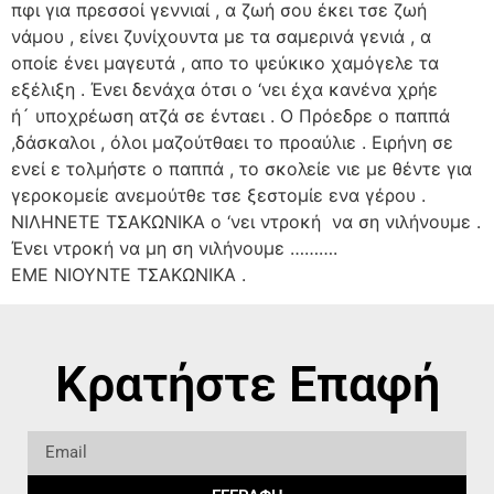
πφι για πρεσσοί γεννιαί , α ζωή σου έκει τσε ζωή
νάμου , είνει ζυνίχουντα με τα σαμερινά γενιά , α
οποίε ένει μαγευτά , απο το ψεύκικο χαμόγελε τα
εξέλιξη . Ένει δενάχα ότσι ο ‘νει έχα κανένα χρήε
ή´ υποχρέωση ατζά σε ένταει . Ο Πρόεδρε ο παππά
,δάσκαλοι , όλοι μαζούτθαει το προαύλιε . Ειρήνη σε
ενεί ε τολμήστε ο παππά , το σκολείε νιε με θέντε για
γεροκομείε ανεμούτθε τσε ξεστομίε ενα γέρου .
ΝΙΛΗΝΕΤΕ ΤΣΑΚΩΝΙΚΑ ο ‘νει ντροκή να ση νιλήνουμε .
Ένει ντροκή να μη ση νιλήνουμε ……….
ΕΜΕ ΝΙΟΥΝΤΕ ΤΣΑΚΩΝΙΚΑ .
Κρατήστε Επαφή