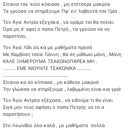
Σίταινα τσε ‘κιού κόκιασε , μη στέτσερε μακρύα
Τα γρούσα να στηρίξουμε Πφ’ έν’ λαβουτά τσε Γρία .
Τον Άγιε Αντρία εξεχάκα , να οράμε τσι θα ποίνει
Όρα μη σ’ αφεί ο παπα Πετρή , τα γρούσα να νη
παρατήνει.
Τον Άγιε Λίδι όα κα με μαθήματα πρεσά
Με Καμβύση τσείε Γιάννη , θα ση μάθωει μάνη , Μάνη
ΚΑΛΕ ΞΗΜΕΡΟΥΜΑ ΤΣΑΚΩΝΟΠΑΡΕΑ ΜΗ .
………. ΕΜΕ ΝΙΟΥΝΤΕ ΤΣΑΚΩΝΙΚΑ ……….
…………………………………………….
Σίταινα κα σύ κόπιασε , μη κάθεσε μακρυά
Την γλώσσα να στηρίξουμε , λαβωμένη είναι και γριά
Τον Άγιο Αντρέα εξέχασα , να ειδούμε τι θα γίνει
Σιγά μην τους αφήσει ο παπα Πετρής να τα α
παρατήσουν ;
Στο Λεωνίδιο όλα καλά , με μαθήματα πολλά