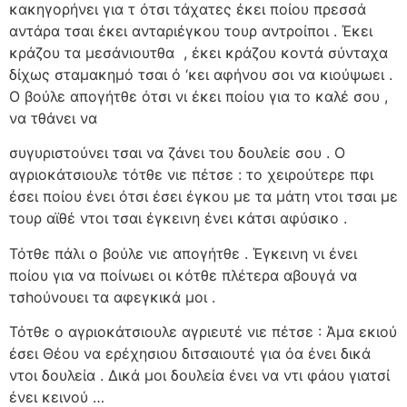
κακηγορήνει για τ ότσι τάχατες έκει ποίου πρεσσά
αντάρα τσαι έκει ανταριέγκου τουρ αντροίποι . Έκει
κράζου τα μεσάνιουτθα
, έκει κράζου κοντά σύνταχα
δίχως σταμακημό τσαι ό ‘κει αφήνου σοι να κιούψωει .
Ο βούλε απογήτθε ότσι νι έκει ποίου για το καλέ σου ,
να τθάνει να
συγυριστούνει τσαι να ζάνει του δουλείε σου . Ο
αγριοκάτσιουλε τότθε νιε πέτσε : το χειρούτερε πφι
έσει ποίου ένει ότσι έσει έγκου με τα μάτη ντοι τσαι με
τουρ αϊθέ ντοι τσαι έγκεινη ένει κάτσι αφύσικο .
Τότθε πάλι ο βούλε νιε απογήτθε . Έγκεινη νι ένει
ποίου για να ποίνωει οι κότθε πλέτερα αβουγά να
τσhούνουει τα αφεγκικά μοι .
Τότθε ο αγριοκάτσιουλε αγριευτέ νιε πέτσε : Άμα εκιού
έσει Θέου να ερέχησιου διτσαιουτέ για όα ένει δικά
ντοι δουλεία . Δικά μοι δουλεία ένει να ντι φάου γιατσί
ένει κεινού …