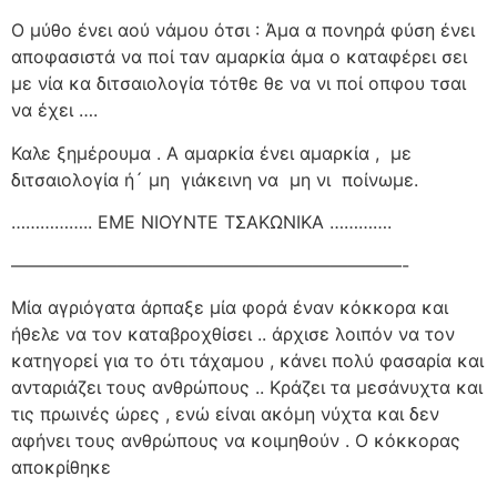
Ο μύθο ένει αού νάμου ότσι : Άμα α πονηρά φύση ένει
αποφασιστά να ποί ταν αμαρκία άμα ο καταφέρει σει
με νία κα διτσαιολογία τότθε θε να νι ποί οπφου τσαι
να έχει ….
Καλε ξημέρουμα . Α αμαρκία ένει αμαρκία ,
με
διτσαιολογία ή´ μη
γιάκεινη να
μη νι
ποίνωμε.
…………….. ΕΜΕ ΝΙΟΥΝΤΕ ΤΣΑΚΩΝΙΚΑ ………….
——————————————————————-
Μία αγριόγατα άρπαξε μία φορά έναν κόκκορα και
ήθελε να τον καταβροχθίσει .. άρχισε λοιπόν να τον
κατηγορεί για το ότι τάχαμου , κάνει πολύ φασαρία και
ανταριάζει τους ανθρώπους .. Κράζει τα μεσάνυχτα και
τις πρωινές ώρες , ενώ είναι ακόμη νύχτα και δεν
αφήνει τους ανθρώπους να κοιμηθούν . Ο κόκκορας
αποκρίθηκε