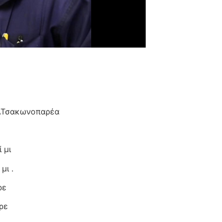
 ΑΤσακωνοπαρέα
 μι
μι .
ερε
ερε