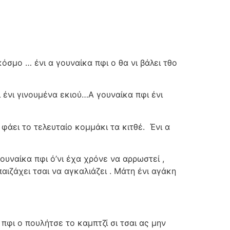
κόσμο … ένι α γουναίκα πφι ο θα νι βάλει τθο
 ένι γινουμένα εκιού…Α γουναίκα πφι ένι
 φάει το τελευταίο κομμάκι τα κιτθέ.
Ένι α
γουναίκα πφι ό’νι έχα χρόνε να αρρωστεί ,
 παιζάχει τσαι να αγκαλιάζει . Μάτη ένι αγάκη
πφι ο πουλήτσε το καμπτζί σι τσαι ας μην