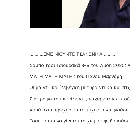
.
………..ΕΜΕ ΝΙΟΥΝΤΕ ΤΣΑΚΩΝΙΚΑ ………
Σάμπα τσαι Τσιουρακά 8–9 του Αμάη 2020:
ΜΑΤΗ ΜΑΤΗ ΜΑΤΗ : του Πάνου Μαρνέρη
Ούρα ντι
κα ´λεβέγκη μι ούρα ντι κα καμπτζί
Σύντροφο του πορίλε ντι , νάχερε ταν εφτσή 
Χαρά όκια
ερέχησιου τα τύχη ντι να φκιάσ
Τσαι μάαμα να γίνεται το χώμα πφι θα κιάσ