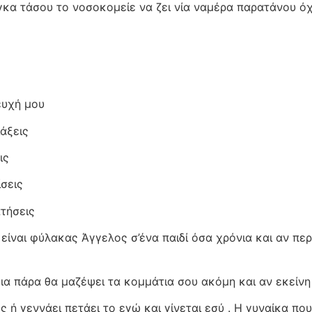
γκα τάσου το νοσοκομείε να ζει νία ναμέρα παρατάνου όχι
ευχή μου
άξεις
ις
σεις
τήσεις
 είναι φύλακας Άγγελος σ’ένα παιδί όσα χρόνια και αν περ
δια πάρα θα μαζέψει τα κομμάτια σου ακόμη και αν εκείνη
ή γεννάει πετάει το εγώ και γίνεται εσύ . Η γυναίκα που 