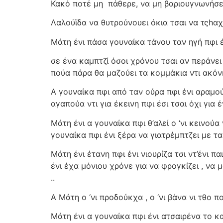
Κακό ποτέ μη
πάθερε, να μη βαριουγνωνήσ
Λαλούϊδα να θυτρούνουει όκια τσαι να τςhαχί
Μάτη ένι πάσα γουναίκα τάνου ταν ηγή πφι 
σε ένα καμπτζί όσοι χρόνου τσαι αν περάνει 
πούα πάρα θα μαζούει τα κομμάκια ντι ακόν
Α γουναίκα πφι από ταν ούρα πφι ένι αραμού
αγαπούα ντι για έκεινη πφι έσι τσαι όχι για έ
Μάτη ένι α γουναίκα πφι θ’αλεί ο ‘νι κεινού
γουναίκα πφι ένι ξέρα να γιατρέμπτζει με τα
Μάτη ένι έτανη πφι ένι νιουρίζα τσι ντ’ένι 
ένι έχα μόνιου χρόνε για να φρογκίζει , να μ
..
Α Μάτη ο ‘νι προδούκχα , ο ‘νι βάνα νι τθο π
Μάτη ένι α γουναίκα πφι ένι ατσαιρένα το κ