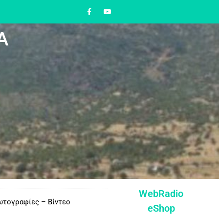
Α
WebRadio
τογραφίες – Βίντεο
eShop