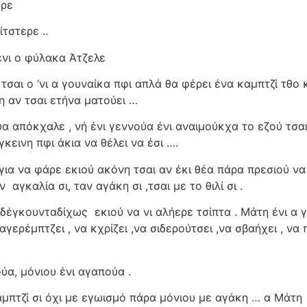
ερε
τστερε ..
ένι ο φύλακα Άτζελε
τσαι ο ‘νι α γουναίκα πφι απλά θα φέρει ένα καμπτζί τθο 
η αν τσαι ετήνα ματούει …
α απόκχαλε , νή ένι γεννούα ένι αναιμούκχα το εζού τσαι
γκεινη πφι άκια να θέλει να έσι ….
α για να φάρε εκιού ακόνη τσαι αν έκι θέα πάρα πρεσιού να
ν
αγκαλία σι, ταν αγάκη σι ,τσαι με το θιλί σι .
παιδέγκουνταδίχως εκιού να νι αλήερε τσίπτα . Μάτη ένι α 
αγερέμπτζει , να κχρίζει ,να σιδερούτσει ,να σβαήχει , να
ούα, μόνιου ένι αγαπούα .
αμπτζί σι όχι με εγωισμό πάρα μόνιου με αγάκη … α Μάτη