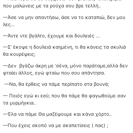
που μαλώνεις με τα ρούχα σου βρε τελλή..
—Άσε να μην απαντήσω, άσε να το καταπιώ, δεν μου
λες…
—Άντε ντε βγάλτο, έχουμε και δουλειές …
—Σ’ έκοψε η δουλειά καημένη, τι θα κάνεις τα σκυλιά
θα κουρέψεις;
—Δεν
βγάζω άκρη με ‘σένα, μόνο παράταμε,αλλά δεν
φταίει άλλος, εγώ φταίω που σου απάντησα.
—Να, θα έρθεις να πάμε περίπατο στα βουνά;
— Ποιός εγώ κι εσύ; που θα πάμε θα φαγωθούμε σαν
τα μυρμήγκια..
—Έλα να πάμε Θα μαζέψουμε και κάνα χόρτο..
—Που έχεις σκοπό να με σκαπετίσεις ( πας) ;