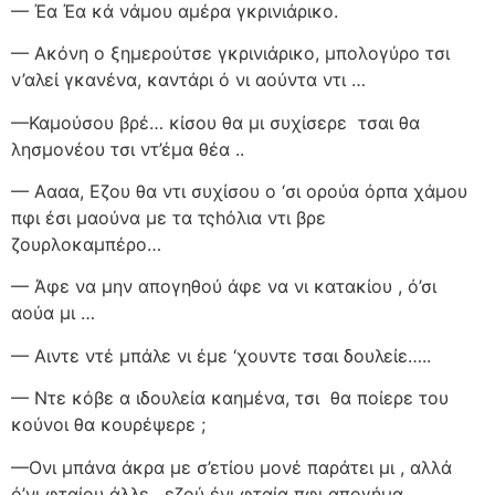
— Έα Έα κά νάμου αμέρα γκρινιάρικο.
— Ακόνη ο ξημερούτσε γκρινιάρικο, μπολογύρο τσι
ν’αλεί γκανένα, καντάρι ό νι αούντα ντι …
—Καμούσου βρέ… κίσου θα μι συχίσερε
τσαι θα
λησμονέου τσι ντ’έμα θέα ..
— Αααα, Εζου θα ντι συχίσου ο ‘σι ορούα όρπα χάμου
πφι έσι μαούνα με τα τςhόλια ντι βρε
ζουρλοκαμπέρο…
— Άφε να μην απογηθού άφε να νι κατακίου , ό’σι
αούα μι …
— Αιντε ντέ μπάλε νι έμε ‘χουντε τσαι δουλείε…..
— Ντε κόβε α ιδουλεία καημένα, τσι
θα ποίερε του
κούνοι θα κουρέψερε ;
—Ονι μπάνα άκρα με σ’ετίου μονέ παράτει μι , αλλά
ό’νι φταίου άλλε , εζού ένι φταία πφι απογήμα ..