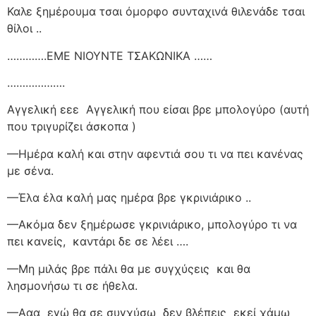
Καλε ξημέρουμα τσαι όμορφο συνταχινά θιλενάδε τσαι
θίλοι ..
………….ΕΜΕ ΝΙΟΥΝΤΕ ΤΣΑΚΩΝΙΚΑ ……
……………….
Αγγελική εεε
Αγγελική που είσαι βρε μπολογύρο (αυτή
που τριγυρίζει άσκοπα )
—Ημέρα καλή και στην αφεντιά σου τι να πει κανένας
με σένα.
—Έλα έλα καλή μας ημέρα βρε γκρινιάρικο ..
—Ακόμα δεν ξημέρωσε γκρινιάρικο, μπολογύρο τι να
πει κανείς,
καντάρι δε σε λέει ….
—Μη μιλάς βρε πάλι θα με συγχύςεις
και θα
λησμονήσω τι σε ήθελα.
—Ααα
εγώ θα σε συγχύσω
δεν βλέπεις
εκεί χάμω