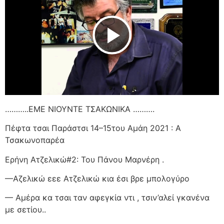
Play Video
………..ΕΜΕ ΝΙΟΥΝΤΕ ΤΣΑΚΩΝΙΚΑ ……….
Πέφτα τσαι Παράστσι 14–15του Αμάη 2021 : Α
Τσακωνοπαρέα
Ερήνη Ατζελικώ#2: Του Πάνου Μαρνέρη .
—Αζελικώ εεε Ατζελικώ κια έσι βρε μπολογύρο
— Αμέρα κα τσαι ταν αφεγκία ντι , τσιν’αλεί γκανένα
με σετίου..