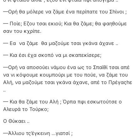
—Ορή θα μόλερε να ζάμε ένα περίπατε του Σhίνοι ;
— Ποίε; Εζου τσαι εκιού; Κια θα ζάμε; θα φαηθούμε
σαν του κχρίπε.
— Εα
να ζάμε
θα μαζούμε τσαι γκάνα άχανε ..
— Κια έσι έχα σκοπό να μι σκαπεκίσερε;
—Ορή να αποσούει νάμου ένα ως το Σπαϊθί τσαι απέ
να νι κόψουμε κουμπούρι με του πούε, να ζάμε του
Αλή, να μαζούμε τσαι γκάνα άχανε, απέ το Πρέγαςhε
..
— Κια θα ζάμε του Αλή ; Όρπα πφι εσκωτούτσε ο
Αλευρά το Τούρκο;
Ο Θύκαει ..
—Άλλιου τς’έγκεινη …γιατσί ;