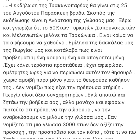
….Η εκδήλωση της Τσακωνοπαρέας θα γίνει στις 25
του Αυγούστου Παρασκευή βράδυ. Σκοπός της
εκδήλωσης είναι η Ανάσταση της γλώσσας μας . Ξέρω
και γνωρίζω ότι το 50%των Τυριωτών ,Σαπουνακιωτών
και Μελανιωτών μιλάνε τα Τσακώνικα . Ειναι κρίμα να
τα αφήσουμε να χαθούνε . Εμίλησα της δασκάλας μας
της Γιωργίας μας και κατάλαβα πως είναι
προβληματισμένη κουρασμένη και απογοητευμένη
.Έχει κάνει τεράστια προσπάθεια , έχει αφιερώσει
αμέτρητες ώρες για να περισώσει αυτόν τον θησαυρό ,
χωρις αμοιβή παρα μόνο γιατι το θεωρούσε καθήκον
της . Δεν νομίζω πως είχε την πρέπουσα στήριξη .
Γιωργία είσαι άξια συγχαρητηρίων ..Εγώ απαιτώ και
ζητάω την βοήθεια σας , αλλα μονάχα και εφόσων
πιστεύτε ότι πρέπει να την σώσουμε , να την
αναβοιώσουμε να μιλάμε την γλώσσα μας . Εαν
νομίζετε ότι μια γλώσσα 3000 ετών δεν αξίζει την
προσοχή , την προσπάθεια και τον κόπο , τότε τι να πω