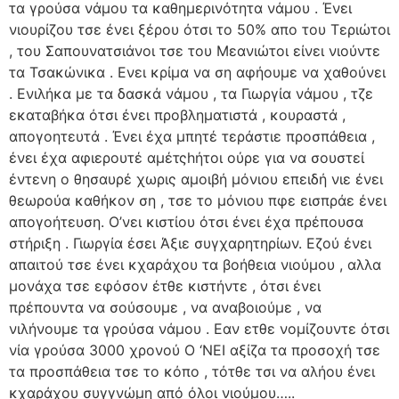
τα γρούσα νάμου τα καθημερινότητα νάμου . Ένει
νιουρίζου τσε ένει ξέρου ότσι το 50% απο του Τεριώτοι
, του Σαπουνατσιάνοι τσε του Μεανιώτοι είνει νιούντε
τα Τσακώνικα . Ενει κρίμα να ση αφήουμε να χαθούνει
. Ενιλήκα με τα δασκά νάμου , τα Γιωργία νάμου , τζε
εκαταβήκα ότσι ένει προβληματιστά , κουραστά ,
απογοητευτά . Ένει έχα μπητέ τεράστιε προσπάθεια ,
ένει έχα αφιερουτέ αμέτςhήτοι ούρε για να σουστεί
έντενη ο θησαυρέ χωρις αμοιβή μόνιου επειδή νιε ένει
θεωρούα καθήκον ση , τσε το μόνιου πφε εισπράε ένει
απογοήτευση. Ο’νει κιστίου ότσι ένει έχα πρέπουσα
στήριξη . Γιωργία έσει Άξιε συγχαρητηρίων. Εζού ένει
απαιτού τσε ένει κχαράχου τα βοήθεια νιούμου , αλλα
μονάχα τσε εφόσον έτθε κιστήντε , ότσι ένει
πρέπουντα να σούσουμε , να αναβοιούμε , να
νιλήνουμε τα γρούσα νάμου . Εαν ετθε νομίζουντε ότσι
νία γρούσα 3000 χρονού Ο ‘ΝΕΙ αξίζα τα προσοχή τσε
τα προσπάθεια τσε το κόπο , τότθε τσι να αλήου ένει
κχαράχου συγγνώμη από όλοι νιούμου…..