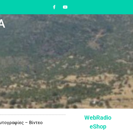
Α
WebRadio
τογραφίες – Βίντεο
eShop