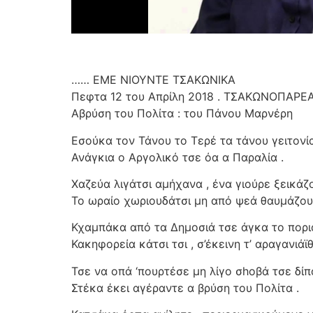
…… ΕΜΕ ΝΙΟΥΝΤΕ ΤΣΑΚΩΝΙΚΑ
Πεφτα 12 του Απρίλη 2018 . ΤΣΑΚΩΝΟΠΑΡΕ
Αβρύση του Πολίτα : του Πάνου Μαρνέρη
Εσούκα τον Τάνου το Τερέ τα τάνου γειτονί
Ανάγκια ο Αργολικό τσε όα α Παραλία .
Χαζεύα λιγάτσι αμήχανα , ένα γιούρε ξεικάζ
Το ωραίο χωριουδάτσι μη από ψεά θαυμάζου
Κχαμπάκα από τα Δημοσιά τσε άγκα το ποριά
Κακηφορεία κάτσι τσι , σ’έκεινη τ’ αραγανιάϊθι
Τσε να οπά ‘πουρτέσε μη λίγο σhοβά τσε δίπ
Στέκα έκει αγέραντε α βρύση του Πολίτα .