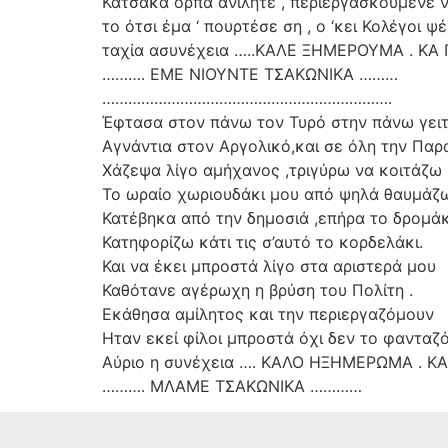
Κατσάκα όρπα ανίλητε , περιεργασκούμενε ν
το ότσι έμα ‘ πουρτέσε ση , ο ‘κει Κολέγοι ψέ
ταχία ασυνέχεια …..ΚΑΛΕ ΞΗΜΕΡΟΥΜΑ . ΚΑ 
………. ΕΜΕ ΝΙΟΥΝΤΕ ΤΣΑΚΩΝΙΚΑ ………
………………………………………………………….
Έφτασα στον πάνω τον Τυρό στην πάνω γειτ
Αγνάντια στον Αργολικό,και σε όλη την Παρα
Χάζεψα λίγο αμήχανος ,τριγύρω να κοιτάζω
Το ωραίο χωριουδάκι μου από ψηλά θαυμάζω
Κατέβηκα από την δημοσιά ,επήρα το δρομάκ
Κατηφορίζω κάτι τις σ’αυτό το κορδελάκι.
Και να έκει μπροστά λίγο στα αριστερά μου
Καθότανε αγέρωχη η βρύση του Πολίτη .
Εκάθησα αμίλητος και την περιεργαζόμουν
Ηταν εκεί φίλοι μπροστά όχι δεν το φανταζό
Αύριο η συνέχεια …. ΚΑΛΟ ΗΞΗΜΕΡΩΜΑ . Κ
………. ΜΛΑΜΕ ΤΣΑΚΩΝΙΚΑ …………