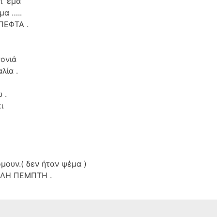
ι’ έμα
μα …..
ΠΕΦΤΑ .
ονιά
λία .
 .
ι
μουν.( δεν ήταν ψέμα )
ΑΛΗ ΠΕΜΠΤΗ .