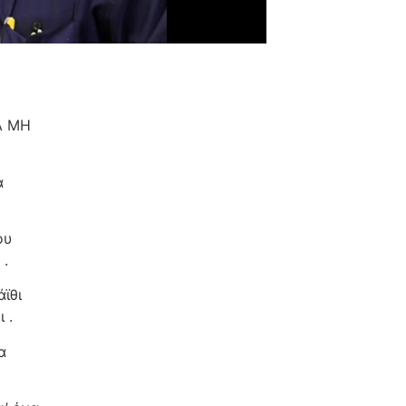
Α ΜΗ
α
ου
 .
ϊθι
 .
α