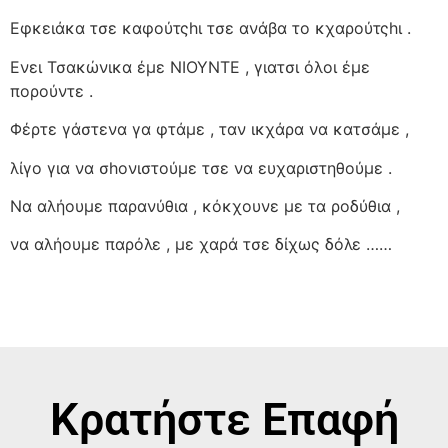
Εφκειάκα τσε καφούτςhι τσε ανάβα το κχαρούτςhι .
Ενει Τσακώνικα έμε ΝΙΟΥΝΤΕ , γιατσι όλοι έμε
πορούντε .
Φέρτε γάστενα γα φτάμε , ταν ικχάρα να κατσάμε ,
λίγο για να σhονιστούμε τσε να ευχαριστηθούμε .
Να αλήουμε παρανύθια , κόκχουνε με τα ροδύθια ,
να αλήουμε παρόλε , με χαρά τσε δίχως δόλε ……
Κρατήστε Επαφή