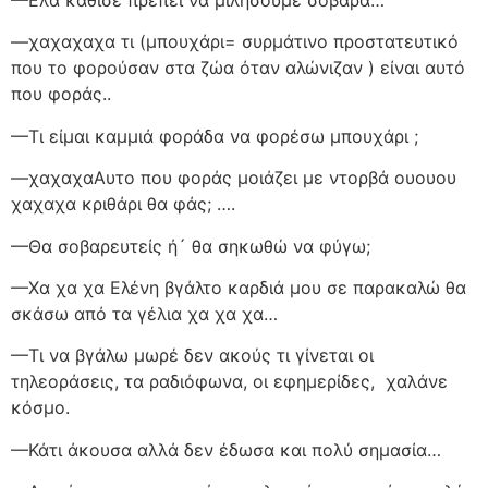
—Ελα κάθισε πρέπει να μιλήσουμε σοβαρά…
—χαχαχαχα τι (μπουχάρι= συρμάτινο προστατευτικό
που το φορούσαν στα ζώα όταν αλώνιζαν ) είναι αυτό
που φοράς..
—Τι είμαι καμμιά φοράδα να φορέσω μπουχάρι ;
—χαχαχαΑυτο που φοράς μοιάζει με ντορβά ουουου
χαχαχα κριθάρι θα φάς; ….
—Θα σοβαρευτείς ή´ θα σηκωθώ να φύγω;
—Χα χα χα Ελένη βγάλτο καρδιά μου σε παρακαλώ θα
σκάσω από τα γέλια χα χα χα…
—Τι να βγάλω μωρέ δεν ακούς τι γίνεται οι
τηλεοράσεις, τα ραδιόφωνα, οι εφημερίδες,
χαλάνε
κόσμο.
—Κάτι άκουσα αλλά δεν έδωσα και πολύ σημασία…