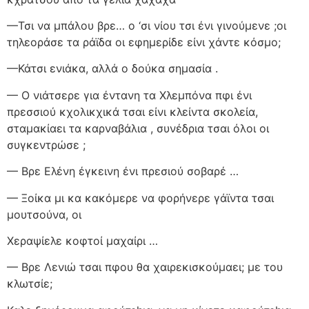
—Τσι να μπάλου βρε… ο ‘σι νίου τσι ένι γινούμενε ;οι
τηλεοράσε τα ράϊδα οι εφημερίδε είνι χάντε κόσμο;
—Κάτσι ενιάκα, αλλά ο δούκα σημασία .
— Ο νιάτσερε για έντανη τα Χλεμπόνα πφι ένι
πρεσσιού κχολικχικά τσαι είνι κλείντα σκολεία,
σταμακίαει τα καρναβάλια , συνέδρια τσαι όλοι οι
συγκεντρώσε ;
— Βρε Ελένη έγκεινη ένι πρεσιού σοβαρέ …
— Ξοίκα μι κα κακόμερε να φορήνερε γάϊντα τσαι
μουτσούνα, οι
Χεραψίελε κοφτοί μαχαίρι …
— Βρε Λενιώ τσαι πφου θα χαιρεκισκούμαει; με του
κλωτσίε;