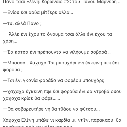
Πάνο τσαι Ελένη: Κορωναϊό #2: του Πάνου Μαρνέρη …
—Ενίου έσι αούα μίτζερε αλλά…
—τσι αλλά Πάνο ;
— Άλλε ένι έχου το όνουμα τσαι άλλε ένι έχου τα
χάρη…
—Έα κάτσα ένι πρέπουντα να νιλήουμε σοβαρά ..
—Μπαααα . Χαχαχα Τσι μπουχάρι ένι έγκεινη πφι έσι
φορούα ;
—Τσι ένι γκανία φοράδα να φορέου μπουχάρι;
—χαχαχα έγκεινη πφι έσι φορούα ένι σα ντροβά ουου
χαχαχα κρίσε θα φάρε……
—Θα σοβαρευτήρε νή θα τθάου να φύτσου…
Χαχαχα Ελένη μπάλε νι καρδία μι, ντ’ένι παρακαού
θα
κχράτσου από τα γέλια χαχαχα