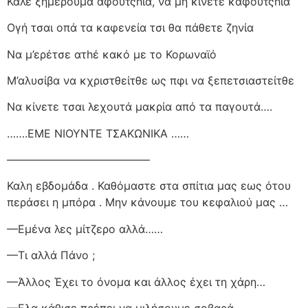
Καλε ξημέρουμα αφούτςhια, να μη κίνετε καφούτςhια
Ογή τσαι οπά τα καφενεία τσι θα πάθετε ζηνία
Να μ’ερέτσε ατhέ κακό με το Κορωναϊό
Μ’αλυσίβα να κχριστθείτθε ως πφι να ξεπετσιαστείτθε
Να κίνετε τσαι λεχουτά μακρία από τα παγουτά….
…….ΕΜΕ ΝΙΟΥΝΤΕ ΤΣΑΚΩΝΙΚΑ ……
—————————————
Καλη εβδομάδα . Καθόμαστε στα σπίτια μας εως ότου
περάσει η μπόρα . Μην κάνουμε του κεφαλιού μας …
—Εμένα λες μίτζερο αλλά……
—Τι αλλά Πάνο ;
—Άλλος Έχει το όνομα και άλλος έχει τη χάρη…