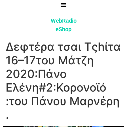
WebRadio
eShop
Δεφτέρα τσαι Τςhίτα
16–17του Μάτζη
2020:Πάνο
Ελένη#2:Κορονοϊό
:του Πάνου Μαρνέρη
.