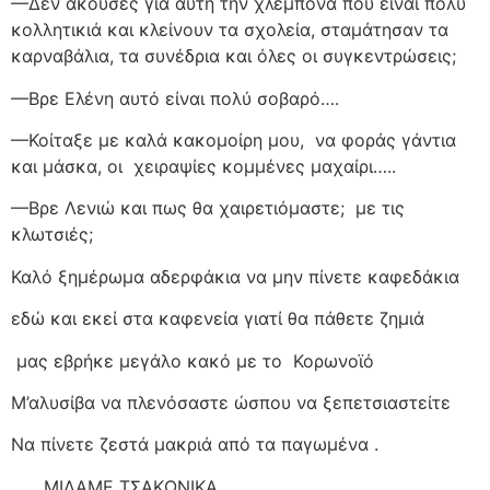
—Δεν άκουσες για αυτή την χλεμπόνα που είναι πολύ
κολλητικιά και κλείνουν τα σχολεία, σταμάτησαν τα
καρναβάλια, τα συνέδρια και όλες οι συγκεντρώσεις;
—Βρε Ελένη αυτό είναι πολύ σοβαρό….
—Κοίταξε με καλά κακομοίρη μου,
να φοράς γάντια
και μάσκα, οι
χειραψίες κομμένες μαχαίρι…..
—Βρε Λενιώ και πως θα χαιρετιόμαστε;
με τις
κλωτσιές;
Καλό ξημέρωμα αδερφάκια να μην πίνετε καφεδάκια
εδώ και εκεί στα καφενεία γιατί θα πάθετε ζημιά
μας εβρήκε μεγάλο κακό με το
Κορωνοϊό
Μ’αλυσίβα να πλενόσαστε ώσπου να ξεπετσιαστείτε
Να πίνετε ζεστά μακριά από τα παγωμένα .
…….ΜΙΛΑΜΕ ΤΣΑΚΩΝΙΚΑ ……