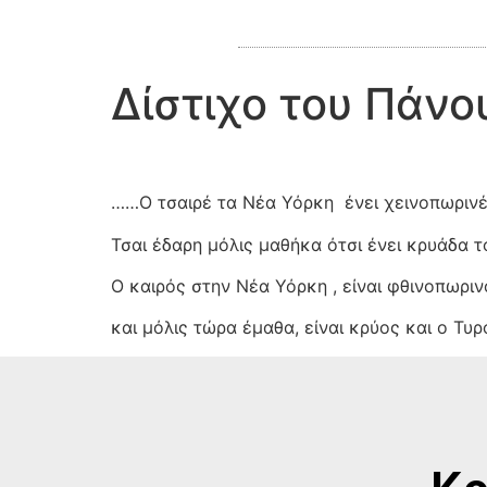
Δίστιχο του Πάν
……Ο τσαιρέ τα Νέα Υόρκη
ένει χεινοπωριν
Τσαι έδαρη μόλις μαθήκα ότσι ένει κρυάδα τ
Ο καιρός στην Νέα Υόρκη , είναι φθινοπωριν
και μόλις τώρα έμαθα, είναι κρύος και ο Τυ