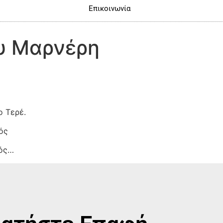
Επικοινωνία
ου Μαρνέρη
έ
ο Τερέ.
ός
ρός…