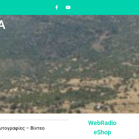
Α
WebRadio
τογραφίες – Βίντεο
eShop