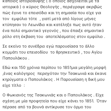
κάποιος ιστοριοδύφης ( ο οποίος ασχολείται με τα
ιστορικά ) ο κύριος Θεολογής , περιέγραψε ακριβώς
πώς έγινε το επεισόδιο και τη σημασία που είχε για
τον
εμφύλιο τότε
, γιατί μετά από λίγους μήνες
κτύπησαν το Λεωνίδιο και κατέληξε πως αυτό ήταν
ένα πολύ σημαντικό γεγονός , που έπαιξε σημαντικό
ρόλο στη έκβαση του
αποτελέσματος στον εμφύλιο .
Σε εκείνο το συνέδριο εγώ παρουσίασα το άλλο
κομμάτι του επεισοδίου
το θρησκευτικό , του Αγίου
Παπουλάκου .
Εδώ και 150 χρόνια περίπου το 1851μια μεγάλη μορφή
,ένας καλόγηρος
περιηγόταν την Τσακωνιά και έκανε
κηρύγματα ο Παπουλάκος . Η Παρουσίαση η δική μου
είχε τίτλο
:
Ο Φωκιανός της Τσακωνιάς και ο Παπουλάκος . Είχε
σχέση με μία προφητεία που είχε κάνει το 1851.
Όταν
πέρασε από τα βουνά αντίκρυσε τον όρμο του