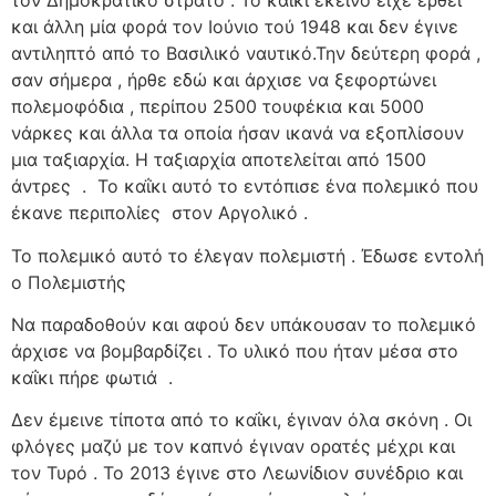
τον Δημοκρατικό στρατό . Το καΐκι εκείνο είχε έρθει
και άλλη μία φορά τον Ιούνιο τού 1948 και δεν έγινε
αντιληπτό από το Βασιλικό ναυτικό.Την δεύτερη φορά ,
σαν σήμερα , ήρθε εδώ και άρχισε να ξεφορτώνει
πολεμοφόδια , περίπου 2500 τουφέκια και 5000
νάρκες και άλλα τα οποία ήσαν ικανά να εξοπλίσουν
μια ταξιαρχία. Η ταξιαρχία αποτελείται από 1500
άντρες
.
Το καΐκι αυτό το εντόπισε ένα πολεμικό που
έκανε περιπολίες
στον Αργολικό .
Το πολεμικό αυτό το έλεγαν πολεμιστή . Έδωσε εντολή
ο Πολεμιστής
Να παραδοθούν και αφού δεν υπάκουσαν το πολεμικό
άρχισε να βομβαρδίζει . Το υλικό που ήταν μέσα στο
καΐκι πήρε φωτιά
.
Δεν έμεινε τίποτα από το καΐκι, έγιναν όλα σκόνη . Οι
φλόγες μαζύ με τον καπνό έγιναν ορατές μέχρι και
τον Τυρό . Το 2013 έγινε στο Λεωνίδιον συνέδριο και