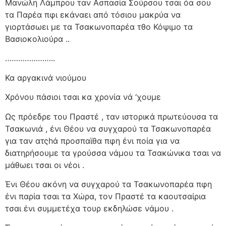
Μανώλη Λάμπρου ταν Ασπασία Σούρσου τσαι όα σου
τα Παρέα πφι εκάναει από τόσιου μακρύα να
γιορτάσωει με τα Τσακωνοπαρέα τθο Κόψιμο τα
Βασιοκολιούρα ..
…………………..
Κα αργακινά νιούμου
Χρόνου πάσιοι τσαι κα χρονία νά ‘χουμε
Ως πρόεδρε του Πραστέ , ταν ιστορικά πρωτεύουσα τα
Τσακωνιά , ένι Θέου να συγχαρού τα Τσακωνοπαρέα
για ταν ατςhά προσπαϊθα πφη ένι ποία για να
διατηρήσουμε τα γρούσσα νάμου τα Τσακώνικα τσαι να
μάθωει τσαι οι νέοι .
Ένι Θέου ακόνη να συγχαρού τα Τσακωνοπαρέα πφη
ένι παρία τσαι τα Χώρα, τον Πραστέ τα καουτσαίρια
τσαι ένι συμμετέχα τουρ εκδηλώσε νάμου .