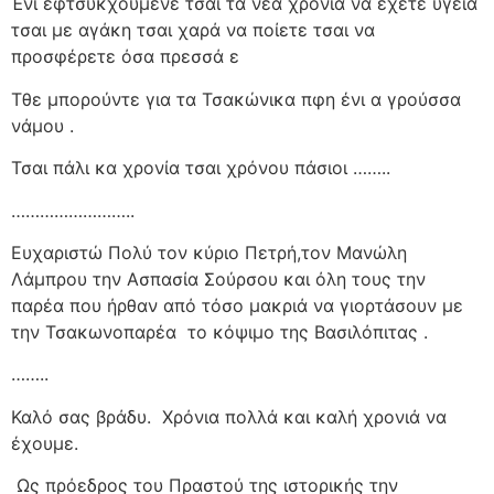
Ένι εφτσυκχούμενε τσαι τα νέα χρονία να έχετε υγεία
τσαι με αγάκη τσαι χαρά να ποίετε τσαι να
προσφέρετε όσα πρεσσά ε
Τθε μπορούντε για τα Τσακώνικα πφη ένι α γρούσσα
νάμου .
Τσαι πάλι κα χρονία τσαι χρόνου πάσιοι ……..
……………………..
Ευχαριστώ Πολύ τον κύριο Πετρή,τον Μανώλη
Λάμπρου την Ασπασία Σούρσου και όλη τους την
παρέα που ήρθαν από τόσο μακριά να γιορτάσουν με
την Τσακωνοπαρέα
το κόψιμο της Βασιλόπιτας .
……..
Καλό σας βράδυ.
Χρόνια πολλά και καλή χρονιά να
έχουμε.
Ως πρόεδρος του Πραστού της ιστορικής την