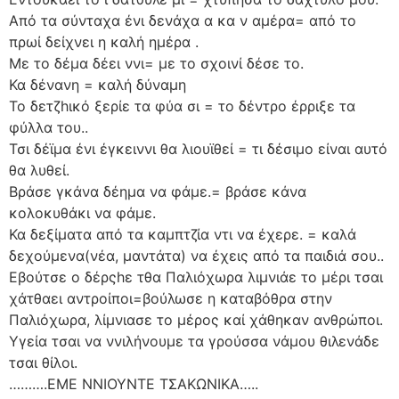
Από τα σύνταχα ένι δενάχα α κα ν αμέρα= από το
πρωί δείχνει η καλή ημέρα .
Με το δέμα δέει ννι= με το σχοινί δέσε το.
Κα δένανη = καλή δύναμη
Το δετζhικό ξερίε τα φύα σι = το δέντρο έρριξε τα
φύλλα του..
Τσι δέϊμα ένι έγκειννι θα λιουϊθεί = τι δέσιμο είναι αυτό
θα λυθεί.
Βράσε γκάνα δέημα να φάμε.= βράσε κάνα
κολοκυθάκι να φάμε.
Κα δεξίματα από τα καμπτζία ντι να έχερε. = καλά
δεχούμενα(νέα, μαντάτα) να έχεις από τα παιδιά σου..
Εβούτσε ο δέρςhε τθα Παλιόχωρα λιμνιάε το μέρι τσαι
χάτθαει αντροίποι=βούλωσε η καταβόθρα στην
Παλιόχωρα, λίμνιασε το μέρος καί χάθηκαν ανθρώποι.
Υγεία τσαι να ννιλήνουμε τα γρούσσα νάμου θιλενάδε
τσαι θίλοι.
……….ΕΜΕ ΝΝΙΟΥΝΤΕ ΤΣΑΚΩΝΙΚΑ…..