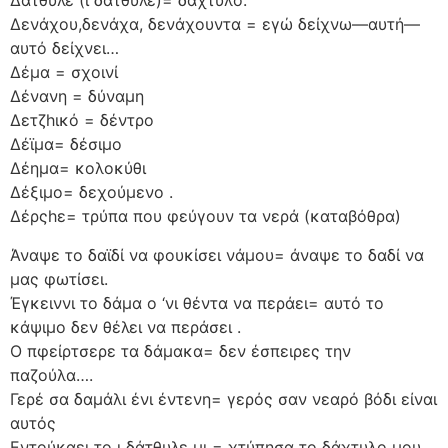
Δάτθυλε (ι δάτθυλε)= δάχτυλο.
Δενάχου,δενάχα, δενάχουντα = εγώ δείχνω—αυτή—
αυτό δείχνει…
Δέμα = σχοινί
Δένανη = δύναμη
Δετζhικό = δέντρο
Δέϊμα= δέσιμο
Δέημα= κολοκύθι
Δέξιμο= δεχούμενο .
Δέρςhε= τρύπα που φεύγουν τα νερά (καταβόθρα)
Άναψε το δαϊδί να φουκίσει νάμου= άναψε το δαδί να
μας φωτίσει.
Έγκειννι το δάμα ο ‘νι θέντα να περάει= αυτό το
κάψιμο δεν θέλει να περάσει .
Ο πφείρτσερε τα δάμακα= δεν έσπειρες την
παζούλα….
Γερέ σα δαμάλι ένι έντενη= γερός σαν νεαρό βόδι είναι
αυτός
Εντούκαει το ι δάτθυλε μι = χτύπησα το δάχτυλο μου.