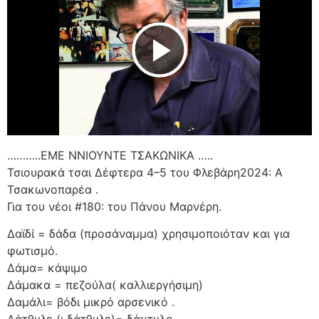
Play Video
………..ΕΜΕ ΝΝΙΟΥΝΤΕ ΤΣΑΚΩΝΙΚΑ …..
Τσιουρακά τσαι Δέφτερα 4–5 του Φλεβάρη2024: Α
Τσακωνοπαρέα .
Για του νέοι #180: του Πάνου Μαρνέρη.
Δαϊδί = δάδα (προσάναμμα) χρησιμοποιόταν και για
φωτισμό.
Δάμα= κάψιμο
Δάμακα = πεζούλα( καλλιεργήσιμη)
Δαμάλι= βόδι μικρό αρσενικό .