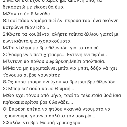
Σ:Μά αν έκι έχου σταμακημό ακόννη οπά, τα
δεκαοχτώ με είκοσι θα έμα.
Μ:Σαν το ύο θιλενάδε.
Θ:Τσαί πάσα ναμέρα πφί ένι περούα τσαί ένα ακόννη
κοτρώννι τθαν ίςhα…
Σ:Κόφτε τα κουβέντα, αλήετε τσίπτα άλλιου γιατσί μι
είννι κιάντα ψιουχοπακούματα.
Μ:Τσί ν’αλήουμε βρε θιλενάδε, για το τσαιρέ.
Σ: Έδαρη ννιε πετυχήτσερε….Έντενη ένι πφ’ένι .
Μ’έντενη θα πάθου συφώρεση.Μπίτι απολπισία.
Μ:Μα να μη κχαμπαίννει μπίτι για μπίτι, δόξα νά ‘χει
τ’όνουμα σι βρε γουναίτσε
Θ:Ως πόσε τσαιρέ ένι έχου να βρέτσει βρε θίλενάδε;
Σ: Μπερ εσ’ αούα κάψο Θωμαή…
Μ:Θα έχει τάνου από μήνα, τσαί τα τελευταία βοά ίσια
πφ’εκακιουρίτσε βρε θιλενάδε….
Θ: Επφέρη επέκα να φτύου γκαννιά ντουμάτα να
τςhούνουμε γκαννιά σαλάτα ταν ασικρία…..
Σ:Χαλάλι ντι βρε Θωμαή χρυσοχέρα.