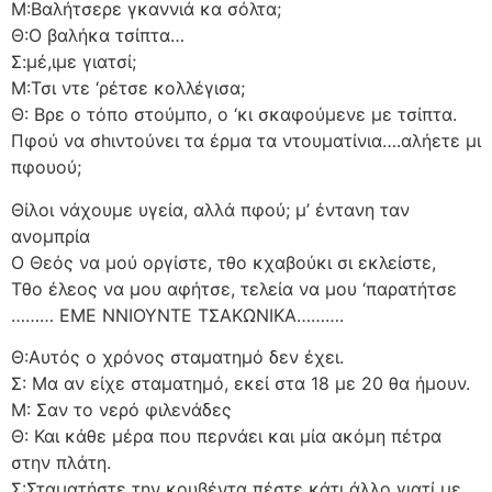
Μ:Βαλήτσερε γκαννιά κα σόλτα;
Θ:Ο βαλήκα τσίπτα…
Σ:μέ,ιμε γιατσί;
Μ:Τσι ντε ‘ρέτσε κολλέγισα;
Θ: Βρε ο τόπο στούμπο, ο ‘κι σκαφούμενε με τσίπτα.
Πφού να σhιντούνει τα έρμα τα ντουματίνια….αλήετε μι
πφουού;
Θίλοι νάχουμε υγεία, αλλά πφού; μ’ έντανη ταν
ανομπρία
Ο Θεός να μού οργίστε, τθο κχαβούκι σι εκλείστε,
Τθο έλεος να μου αφήτσε, τελεία να μου ‘παρατήτσε
……… ΕΜΕ ΝΝΙΟΥΝΤΕ ΤΣΑΚΩΝΙΚΑ……….
Θ:Αυτός ο χρόνος σταματημό δεν έχει.
Σ: Μα αν είχε σταματημό, εκεί στα 18 με 20 θα ήμουν.
Μ: Σαν το νερό φιλενάδες
Θ: Και κάθε μέρα που περνάει και μία ακόμη πέτρα
στην πλάτη.
Σ:Σταματήστε την κουβέντα πέστε κάτι άλλο γιατί με