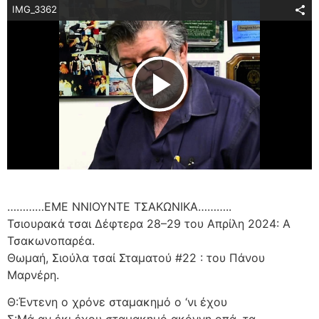
IMG_3362
Play Video
…………ΕΜΕ ΝΝΙΟΥΝΤΕ ΤΣΑΚΩΝΙΚΑ………..
Τσιουρακά τσαι Δέφτερα 28–29 του Απρίλη 2024: Α
Τσακωνοπαρέα.
Θωμαή, Σιούλα τσαί Σταματού #22 : του Πάνου
Μαρνέρη.
Θ:Έντενη ο χρόνε σταμακημό ο ‘νι έχου