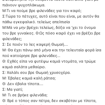
πιάνουν ψυχοπλάκωμα.
Μ:Τι να πούμε βρε φιλενάδες για τον καιρό;
Σ:Τώρα το πέτυχες, αυτό είναι που είναι, με αυτόν θα
πάθω εγκεφαλικό. τελείως απελπισία
Μ:Μά να μην βρέχει τελείως, δόξα να ‘χει το όνομα
του βρε γυναίκες. Θ:Ως πόσο καιρό έχει να βρέξει βρε
φιλενάδες;
Σ: Σε ποιόν το λες καψερή Θωμαή….
Μ: Θα έχει πάνω από μήνα και την τελευταία φορά ίσα
πού κατούρησε βρε φιλενάδες…
Θ: Εχθές είπα να φυτέψω καμιά ντομάτα, να τρώμε
καμιά σαλάτα μεθαύριο.
Σ: Χαλάλι σου βρε Θωμαή χρυσοχέρα.
Μ: Έβαλες καμιά καλή ράτσα;
Θ: Δεν έβαλα τίποτα….
Σ: Μα γιατί;
Μ: Τι σε βρήκε φιλενάδα;
Θ: Βρέ ο τόπος σαν πέτρα, δεν σκαβόταν με τίποτα,