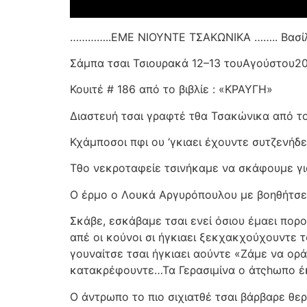
…………..ΕΜΕ ΝΙΟΥΝΤΕ ΤΣΑΚΩΝΙΚΑ …….. Βασίλ
Σάμπα τσαι Τσιουρακά 12–13 τουΑγούστου2
Κουιτέ # 186 από το βιβλίε : «ΚΡΑΥΓΗ»
Διαστευή τσαι γραφτέ τθα Τσακώνικα από τ
Κχάμποσοι πφι ου ‘γκιαει έχουντε συτζενήδε
Τθο νεκροταφείε τσινήκαμε να σκάφουμε γι
Ο έρμο ο Λουκά Αργυρόπουλου με βοηθήτσε. 
Σκάβε, εσκάβαμε τσαι ενεί όσιου έμαει πορού
απέ οι κούνοι σι ήγκιαει ξεκχακχούχουντε τσ
γουναίτσε τσαι ήγκιαει αούντε «Ζάμε να ορά
κατακρέφουντε…Τα Γερασιμίνα ο άτςhωπο έκι
Ο άντρωπο το πιο σιχιατθέ τσαι βάρβαρε θερί