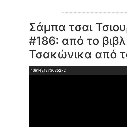
Σάμπα τσαι Τσιου
#186: από το βιβ
Τσακώνικα από τ
1691421373635272