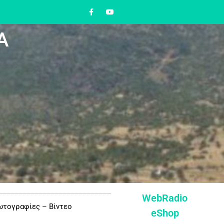
Α
WebRadio
τογραφίες – Βίντεο
eShop