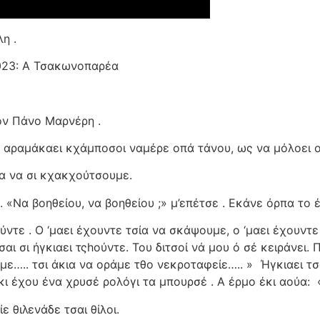
η .
023: Α Τσακωνοπαρέα
ον Πάνο Μαρνέρη .
 αραμάκαει κχάμποσοι ναμέρε οπά τάνου, ως να μόλοει οι 
α να σι κχακχούτσουμε.
«Να βοηθείου, να βοηθείου ;» μ’επέτσε . Εκάνε όρπα το 
ντε . Ο ‘μαει έχουντε τσία να σκάψουμε, ο ‘μαει έχουντε
αι σι ήγκιαει τςhούντε. Του διτσοί νά μου ό σέ κειράνει. 
με….. τσι άκια να οράμε τθο νεκροταφείε….. »
Ήγκιαει τσα
 έχου ένα χρυσέ ρολόγι τα μπουρσέ . Α έρμο έκι αούα:
ε θιλενάδε τσαι θίλοι.