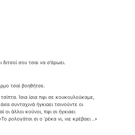
διτσοί σου τσαι να σ’άρωει.
έρμο τσαί βοηθήτσε.
 τσίπτα. Ίσια ίσια πφι σε κουκουλούκαμε,
Πάσα συνταχινά ήγκιαει τσινούντε οι
ί οι άλλοι κούνοι, πφι σι ήγκιαει
«Το ρολογάτσι σι ο ‘ρέκα νι, νιε κρέβαει ..»