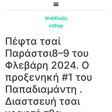
WebRadio
eShop
Πέφτα τσαί
Παράστσι8–9 του
Φλεβάρη 2024. Ο
προξενηκή #1 του
Παπαδιαμάντη .
Διαστσευή τσαι