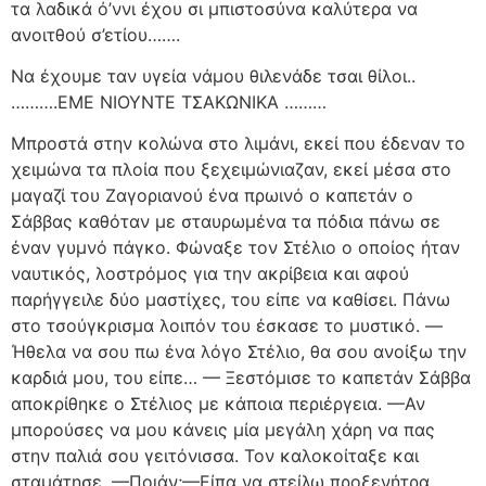
τα λαδικά ό’ννι έχου σι μπιστοσύνα καλύτερα να
ανοιτθού σ’ετίου…….
Να έχουμε ταν υγεία νάμου θιλενάδε τσαι θίλοι..
……….ΕΜΕ ΝΙΟΥΝΤΕ ΤΣΑΚΩΝΙΚΑ ………
Μπροστά στην κολώνα στο λιμάνι, εκεί που έδεναν το
χειμώνα τα πλοία που ξεχειμώνιαζαν, εκεί μέσα στο
μαγαζί του Ζαγοριανού ένα πρωινό ο καπετάν ο
Σάββας καθόταν με σταυρωμένα τα πόδια πάνω σε
έναν γυμνό πάγκο. Φώναξε τον Στέλιο ο οποίος ήταν
ναυτικός, λοστρόμος για την ακρίβεια και αφού
παρήγγειλε δύο μαστίχες, του είπε να καθίσει. Πάνω
στο τσούγκρισμα λοιπόν του έσκασε το μυστικό. —
Ήθελα να σου πω ένα λόγο Στέλιο, θα σου ανοίξω την
καρδιά μου, του είπε… — Ξεστόμισε το καπετάν Σάββα
αποκρίθηκε ο Στέλιος με κάποια περιέργεια. —Αν
μπορούσες να μου κάνεις μία μεγάλη χάρη να πας
στην παλιά σου γειτόνισσα. Τον καλοκοίταξε και
σταμάτησε. —Ποιάν;—Είπα να στείλω προξενήτρα