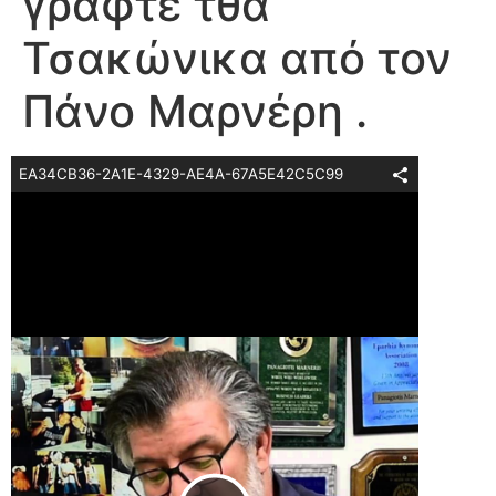
γραφτέ τθα
Τσακώνικα από τον
Πάνο Μαρνέρη .
EA34CB36-2A1E-4329-AE4A-67A5E42C5C99