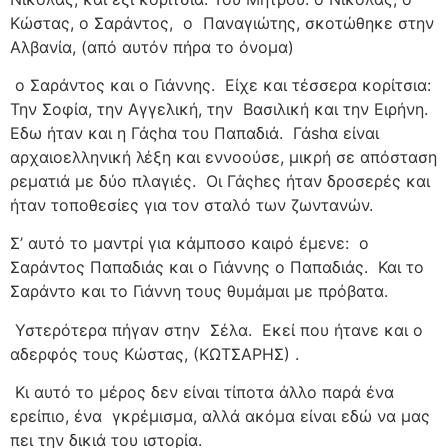
Κώστας, ο Σαράντος,
ο
Παναγιώτης, σκοτώθηκε στην
Αλβανία, (από αυτόν πήρα το όνομα)
ο Σαράντος και ο Γιάννης.
Είχε και τέσσερα κορίτσια:
Την Σοφία, την Αγγελική, την
Βασιλική και την Ειρήνη.
Εδω ήταν και η Γάςhα του Παπαδιά.
Γάshα είναι
αρχαιοελληνική λέξη και εννοούσε, μικρή σε απόσταση
ρεματιά με δύο πλαγιές.
Οι Γάςhες ήταν δροσερές και
ήταν τοποθεσίες για τον σταλό των ζωντανών.
Σ’ αυτό το μαντρί για κάμποσο καιρό έμενε:
ο
Σαράντος Παπαδιάς και ο Γιάννης ο Παπαδιάς.
Και το
Σαράντο και το Γιάννη τους θυμάμαι με πρόβατα.
Υστερότερα πήγαν στην
Σέλα.
Εκεί που ήτανε και ο
αδερφός τους Κώστας, (ΚΩΤΣΑΡΗΣ) .
Κι αυτό το μέρος δεν είναι τίποτα άλλο παρά ένα
ερείπιο, ένα
γκρέμισμα, αλλά ακόμα είναι εδώ να μας
πει την δικιά του ιστορία.