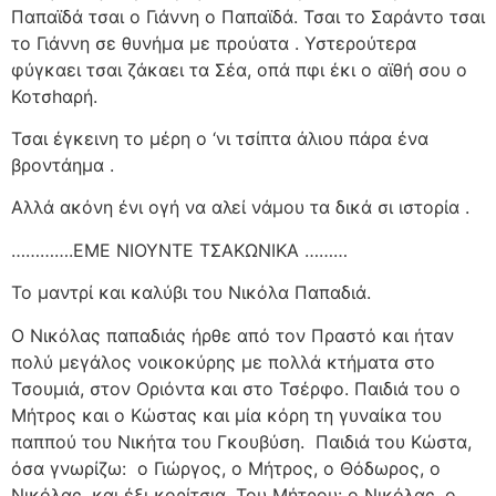
Παπαϊδά τσαι ο Γιάννη ο Παπαϊδά. Τσαι το Σαράντο τσαι
το Γιάννη σε θυνήμα με προύατα . Υστερούτερα
φύγκαει τσαι ζάκαει τα Σέα, οπά πφι έκι ο αϊθή σου ο
Κοτσhαρή.
Τσαι έγκεινη το μέρη ο ‘νι τσίπτα άλιου πάρα ένα
βροντάημα .
Αλλά ακόνη ένι ογή να αλεί νάμου τα δικά σι ιστορία .
………….ΕΜΕ ΝΙΟΥΝΤΕ ΤΣΑΚΩΝΙΚΑ ………
Το μαντρί και καλύβι του Νικόλα Παπαδιά.
Ο Νικόλας παπαδιάς ήρθε από τον Πραστό και ήταν
πολύ μεγάλος νοικοκύρης με πολλά κτήματα στο
Τσουμιά, στον Οριόντα και στο Τσέρφο. Παιδιά του ο
Μήτρος και ο Κώστας και μία κόρη τη γυναίκα του
παππού του Νικήτα του Γκουβύση.
Παιδιά του Κώστα,
όσα γνωρίζω:
ο Γιώργος, ο Μήτρος, ο Θόδωρος, ο
Νικόλας, και έξι κορίτσια. Του Μήτρου: ο Νικόλας, ο