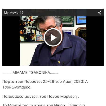
My Movie 49
Play Video
……….ΜΙΛΑΜΕ ΤΣΑΚΩΝΙΚΑ……..
Πέφτα τσαι Παράστσι 25–26 του Αμάη 2023: Α
Τσακωνοπαρέα.
Παπαδαίικο μαντρί : του Πάνου Μαρνέρη .
Το Μαντρί τσαι ο κάλυε του Νικόα
Παπαϊδιά.