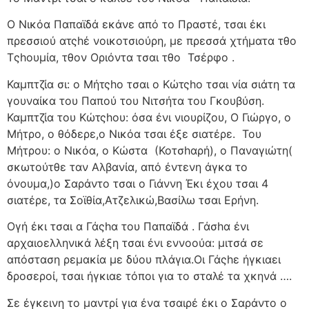
Ο Νικόα Παπαϊδά εκάνε από το Πραστέ, τσαι έκι
πρεσσιού ατςhέ νοικοτσιούρη, με πρεσσά χτήματα τθο
Τςhουμία, τθον Οριόντα τσαι τθο
Τσέρφο .
Καμπτζία σι: ο Μήτςhο τσαι ο Κώτςhο τσαι νία σιάτη τα
γουναίκα του Παπού του Νιτσήτα του Γκουβύση.
Καμπτζία του Κώτςhου: όσα ένι νιουρίζου, Ο Γιώργο, ο
Μήτρο, ο θόδερε,ο Νικόα τσαι έξε σιατέρε.
Του
Μήτρου: ο Νικόα, ο Κώστα
(Κοτσhαρή), ο Παναγιώτη(
σκωτούτθε ταν Αλβανία, από έντενη άγκα το
όνουμα,)ο Σαράντο τσαι ο Γιάννη Έκι έχου τσαι 4
σιατέρε, τα Σοϊθία,Ατζελικώ,Βασίλω τσαι Ερήνη.
Ογή έκι τσαι α Γάςhα του Παπαϊδά . Γάσhα ένι
αρχαιοελληνικά λέξη τσαι ένι εννοούα: μιτσά σε
απόσταση ρεμακία με δύου πλάγια.Οι Γάςhε ήγκιαει
δροσεροί, τσαι ήγκιαε τόποι για το σταλέ τα χκηνά ….
Σε έγκεινη το μαντρί για ένα τσαιρέ έκι ο Σαράντο ο