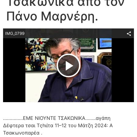
Τσακώνικα από τον
Πάνο Μαρνέρη.
IMG_0799
Play Video
……………ΕΜΕ ΝΙΟΥΝΤΕ ΤΣΑΚΩΝΙΚΑ……..αγάπη
Δέφτερα τσαι Τςhιίτα 11–12 του Μάτζη 2024: Α
Τσακωνοπαρέα .