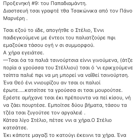
Προξενηκή #9: του Παπαδιαμάντη.
Διαστσευή τσαι γραφτέ τθα Τσακώνικα από τον Πάνο
Μαρνέρη .
Τσαι εζού το ιίδε, απογήτθε ο Στέλιο, Έννι
παιδεγκούμενε με έντεοι του παλιατζούρε πφι
εμαζούκα τάσου ογή ν σι συμμορφού.
Α χήρα εγειάτσε.
—Τσαι όα τα παλιά τσινούρτσια είννι γινούμενα, (άτζε
πορία α γρούσσα του Στέλλιου) τσαι ό ‘νι ερικχούμενε
τσίπτα παλιέ πφι να μη μπορεί να ναΐθεί τσινούρτση.
Ένα Θεό ένι ννιουρίζου αν τσαι οι παλιοί
έρωτε…..κατσίτσε τα γρούσσα σι τσαι μουρούτσε.
Ερέστε αμήχανε τσαι έκι πρέπουντα να πεί κίσου, νή
να ζάει πουρτέσε. Εμποίτσε δύου βήματα, τάσου τα
τζέα τσαι ζυγούτσε τον αργαλειέ .
Κάτσα λίγο Στέλιο, πέτσε ννι α χήρα.Ο Στέλιο
κατσάτσε.
Έκι κάποτε μαγαζί το κατούγι έκειννι τα χήρα. Ένα