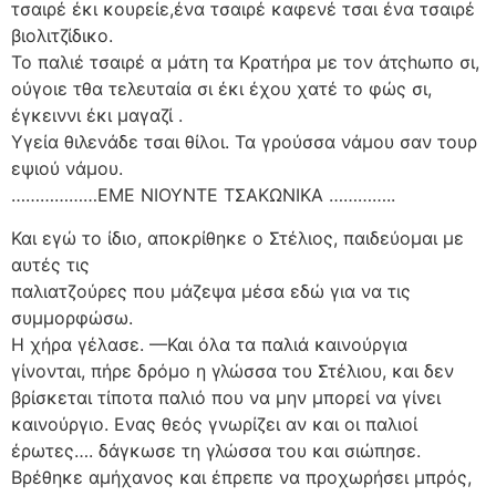
τσαιρέ έκι κουρείε,ένα τσαιρέ καφενέ τσαι ένα τσαιρέ
βιολιτζίδικο.
Το παλιέ τσαιρέ α μάτη τα Κρατήρα με τον άτςhωπο σι,
ούγοιε τθα τελευταία σι έκι έχου χατέ το φώς σι,
έγκειννι έκι μαγαζί .
Υγεία θιλενάδε τσαι θίλοι. Τα γρούσσα νάμου σαν τουρ
εψιού νάμου.
………………ΕΜΕ ΝΙΟΥΝΤΕ ΤΣΑΚΩΝΙΚΑ …………..
Και εγώ το ίδιο, αποκρίθηκε ο Στέλιος, παιδεύομαι με
αυτές τις
παλιατζούρες που μάζεψα μέσα εδώ για να τις
συμμορφώσω.
Η χήρα γέλασε. —Και όλα τα παλιά καινούργια
γίνονται, πήρε δρόμο η γλώσσα του Στέλιου, και δεν
βρίσκεται τίποτα παλιό που να μην μπορεί να γίνει
καινούργιο. Ενας θεός γνωρίζει αν και οι παλιοί
έρωτες…. δάγκωσε τη γλώσσα του και σιώπησε.
Βρέθηκε αμήχανος και έπρεπε να προχωρήσει μπρός,