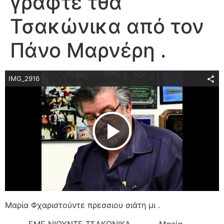
γραφτέ τθα
Τσακώνικα από τον
Πάνο Μαρνέρη .
IMG_2916
Play Video
Μαρία Φχαριστούντε πρεσσιου σιάτη μι .