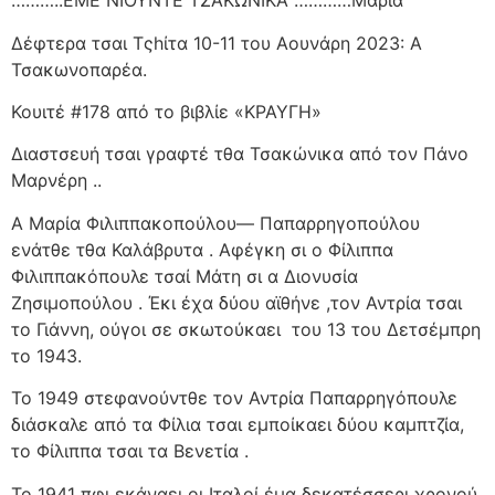
………..ΕΜΕ ΝΙΟΥΝΤΕ ΤΣΑΚΩΝΙΚΑ …………Μαρία
Δέφτερα τσαι Τςhίτα 10-11 του Αουνάρη 2023: Α
Τσακωνοπαρέα.
Κουιτέ #178 από το βιβλίε «ΚΡΑΥΓΗ»
Διαστσευή τσαι γραφτέ τθα Τσακώνικα από τον Πάνο
Μαρνέρη ..
Α Μαρία Φιλιππακοπούλου— Παπαρρηγοπούλου
ενάτθε τθα Καλάβρυτα . Αφέγκη σι ο Φίλιππα
Φιλιππακόπουλε τσαί Μάτη σι α Διονυσία
Ζησιμοπούλου . Έκι έχα δύου αϊθήνε ,τον Αντρία τσαι
το Γιάννη, ούγοι σε σκωτούκαει
του 13 του Δετσέμπρη
το 1943.
Το 1949 στεφανούντθε τον Αντρία Παπαρρηγόπουλε
διάσκαλε από τα Φίλια τσαι εμποίκαει δύου καμπτζία,
το Φίλιππα τσαι τα Βενετία .
Το 1941 πφι εκάναει οι Ιταλοί έμα δεκατέσσερι χρονού.