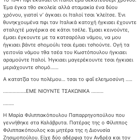
Έμα έγκα τθο σκολείε αλλά σταμακία ένα δύου
χρόνου, γιατσί ν’ άγκαει οι Ιταλοί τσαι ‘κλείτσε. Ένι
θυνηκχουμένα πφι ταν Ιταλικά κατοχή ήγκιαει έχουντε
σταλιχτέ μαγέρικα σε κάτσι τσέλε. Έμαει κεινούντε,
έμαει έγκουντε με τα κατσαρόλια νάμου, να μου
ήγκιαει βάντε σhομούλι τσαι έμαει τσhούντε. Ογή τα
γειτονία νάμου τθα τσέα του Κωστόπουλου ήγκιαει
αραμούντε Ιταλοί. Ήγκιαει μαγερέκουντε τσαι ήγκιαει
μεριάχουντε σhομό……
Α κατατζία του πολέμου… τσαι το φαΐ ελεημοσύνη …..
……………..ΕΜΕ ΝΙΟΥΝΤΕ ΤΣΑΚΩΝΙΚΑ ………
……..
Η Μαρία Φιλιππακόπουλου Παπαρρηγοπούλου που
γεννήθηκε στα Καλάβρυτα. Πατέρας της ο Φίλιππος
Φιλιππακόπουλος και μητέρα της η Διονυσία
Ζησιμοπούλου. Είχε δύο αδέρφια τον Ανδρέα και τον