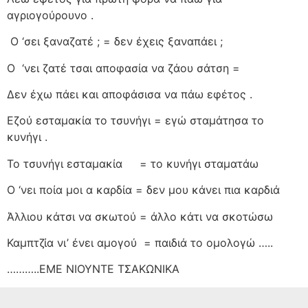
αγριογούρουνο .
Ο ‘σει ξαναζατέ ; = δεν έχεις ξαναπάει ;
Ο
‘νει ζατέ τσαι αποφασία να ζάου σάτση =
Δεν έχω πάει και αποφάσισα να πάω εφέτος .
Εζού εσταμακία το τσυνήγι = εγώ σταμάτησα το
κυνήγι .
Το τσυνήγι εσταμακία
= το κυνήγι σταματάω
Ο ‘νει ποία μοι α καρδία = δεν μου κάνει πια καρδιά
Άλλιου κάτσι να σκωτού = άλλο κάτι να σκοτώσω
Καμπτζία νι’ ένει αμογού
= παιδιά το ομολογώ …..
………..ΕΜΕ ΝΙΟΥΝΤΕ ΤΣΑΚΩΝΙΚΑ