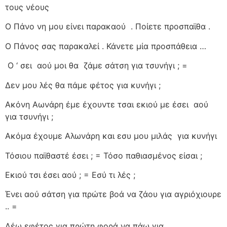
τους νέους
Ο Πάνο νη μου είνει παρακαού
. Ποίετε προσπαϊθα .
Ο Πάνος σας παρακαλεί . Κάνετε μία προσπάθεια …
Ο ‘ σει
αού μοι θα
ζάμε σάτση για τσυνήγι ; =
Δεν μου λές θα πάμε φέτος για κυνήγι ;
Ακόνη Αωνάρη έμε έχουντε τσαι εκιού με έσει
αού
για τσυνήγι ;
Ακόμα έχουμε Αλωνάρη και εσυ μου μιλάς
για κυνήγι
Τόσιου παϊθαστέ έσει ; = Τόσο παθιασμένος είσαι ;
Εκιού τσι έσει αού ; = Εσύ τι λές ;
Ένει αού σάτση για πρώτε βοά να ζάου για αγριόχιουρε
.. =
Λέω εφέτος για πρώτη φορά να πάω για